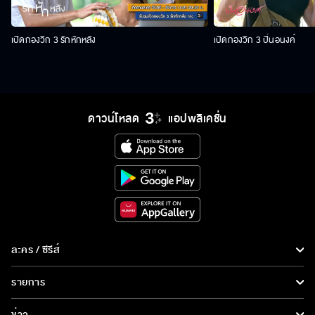
เปิดกองวิก 3 รักหักหลัง
เปิดกองวิก 3 ปิ่นอนงค์
ดาวน์โหลด
แอปพลิเคชั่น
ละคร / ซีรีส์
ละคร/ซีรีส์
รายการ
ซีรีส์นานาชาติ
รายการทั้งหมด
ข่าว