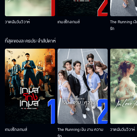
วาดฝันวันวิวาห์
เกมส์โกงเกมส์
The Running เง
รัก
ที่สุดของละครประจำสัปดาห์
เกมส์โกงเกมส์
The Running เงิน งาน ความ
วาดฝันวันวิวาห์
รัก