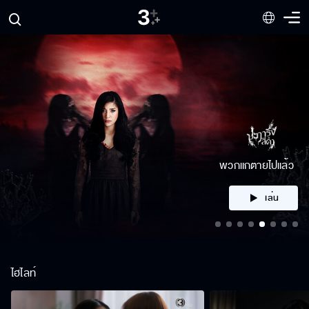
คลิก
ไฮไลท์