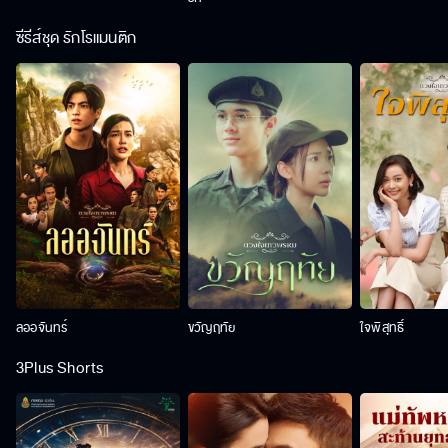
ซีรีส์ชุด รักโรแมนติก
ลออจันทร์
ขวัญฤทัย
ใจพิสุทธิ์
3Plus Shorts