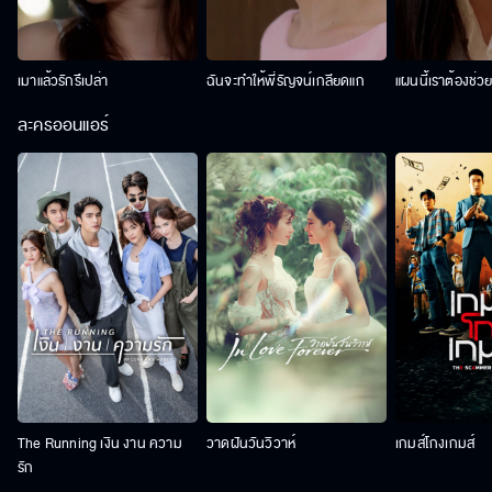
เมาแล้วรักรึเปล่า
ฉันจะทำให้พี่รัญจน์เกลียดแก
แผนนี้เราต้องช่ว
ละครออนแอร์
The Running เงิน งาน ความ
วาดฝันวันวิวาห์
เกมส์โกงเกมส์
รัก