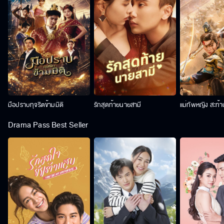
มือปราบทุจริตข้ามมิติ
รักสุดท้ายนายสามี
แม่ทัพหญิง สะท้
Drama Pass Best Seller