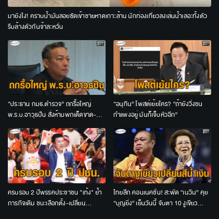
มายังไง! คราบน้ำมันลอยซัดเข้าชายหาดเกาะล้าน นักท่องเที่ยวลงเล่นน้ำเลอะทั้งตัว
รีบล้างตัวกันจ้าละหวั่น
“ประธาน กมธ.ตำรวจ” ถกรื้อใหญ่
“อนุทิน” โพสต์เย้ยใคร? “ถ้ายังวิ่งชน
พ.ร.บ.อาวุธปืน สั่งห้ามพกเด็ดขาด-
กำแพงอยู่ มันก็เจ็บหัวอีก”
เจ้าของปืนต้องร่วมรับโทษด้วย
ครบรอบ 2 ปีพรรคประชาชน "เท้ง" ย้ำ
ไทยลีก คอนเนคชั่น! สะพัด “เนวิน” คุย
ภารกิจเดิม ชนะเลือกตั้ง-เปลี่ยน
“บุญยิ่ง” เย็นวันนี้ จับตา 10 งูเขียว
ประเทศ-คืนอำนาจให้ประชาชน
เปลี่ยนสีน้ำเงินหรือไม่