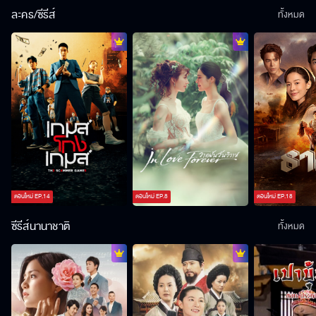
ละคร/ซีรีส์
ทั้งหมด
ตอนใหม่
EP.
14
ตอนใหม่
EP.
8
ตอนใหม่
EP.
18
ซีรีส์นานาชาติ
ทั้งหมด