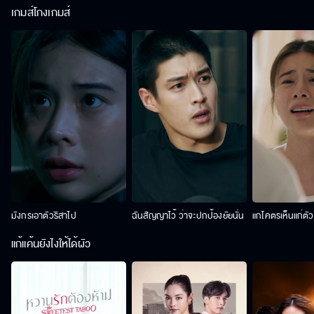
เกมส์โกงเกมส์
มังกรเอาตัวริสาไป
ฉันสัญญาไว้ ว่าจะปกป้องยัยนั่น
แกโคตรเห็นแก่ตั
แก้แค้นยังไงให้ได้ผัว