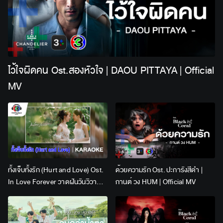
ไว้ใจผิดคน Ost.สองหัวใจ | DAOU PITTAYA | Official
MV
ทั้งเจ็บทั้งรัก (Hurt and Love) Ost.
ด้วยความรัก Ost. ปะการังสีดำ |
In Love Forever วาดฝันวันวิวาห์ |
กานต์ วง HUM | Official MV
Lingling Kwong x Orm
Kornnaphat | Official Karaoke