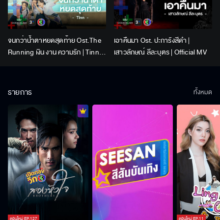
จนกว่าน้ำตาหยดสุดท้าย Ost.The
เอาคืนมา Ost. ปะการังสีดำ |
Running เงิน งาน ความรัก | Tinn |
เสาวลักษณ์ ลีละบุตร | Official MV
Official MV
รายการ
ทั้งหมด
ตอนใหม่
EP.
127
ตอนใหม่
EP.
11