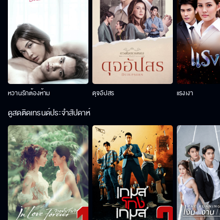
หวานรักต้องห้าม
ดุจอัปสร
แรงเงา
ดูสดติดเทรนด์ประจำสัปดาห์