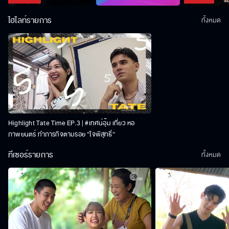
ไฮไลท์รายการ
ทั้งหมด
Highlight Tate Time EP.3 | #เทศน์อุ้ม เที่ยว หอ
ภาพยนตร์ ทำภารกิจตามรอย “ใจพิสุทธิ์“
ทีเซอร์รายการ
ทั้งหมด