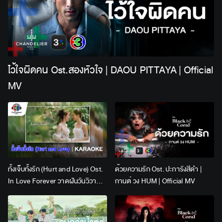
ไว้ใจผิดคน Ost.สองหัวใจ | DAOU PITTAYA | Official
MV
ทั้งเจ็บทั้งรัก (Hurt and Love) Ost.
ด้วยความรัก Ost. ปะการังสีดำ |
In Love Forever วาดฝันวันวิวาห์ |
กานต์ วง HUM | Official MV
Lingling Kwong x Orm
Kornnaphat | Official Karaoke