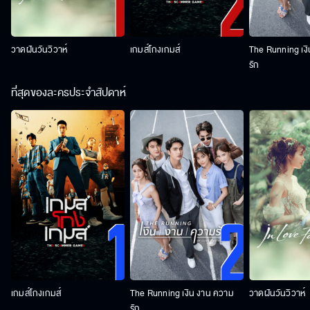
วาดฝันวันวิวาห์
เกมส์โกงเกมส์
The Running เง
รัก
ที่สุดของละครประจำสัปดาห์
เกมส์โกงเกมส์
The Running เงิน งาน ความ
วาดฝันวันวิวาห์
รัก