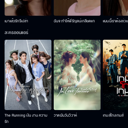
เมาแล้วรักรึเปล่า
ฉันจะทำให้พี่รัญจน์เกลียดแก
แผนนี้เราต้องช่ว
ละครออนแอร์
The Running เงิน งาน ความ
วาดฝันวันวิวาห์
เกมส์โกงเกมส์
รัก