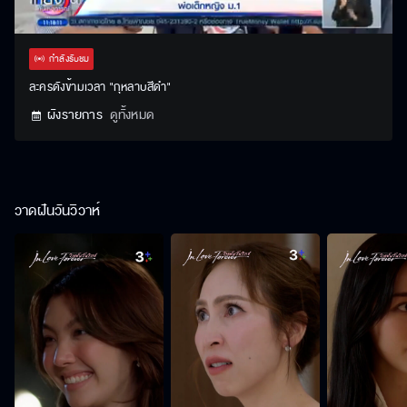
Stream
Unmute
Settings
Type
กำลังรับชม
ละครดังข้ามเวลา "กุหลาบสีดำ"
ผังรายการ
ดูทั้งหมด
วาดฝันวันวิวาห์