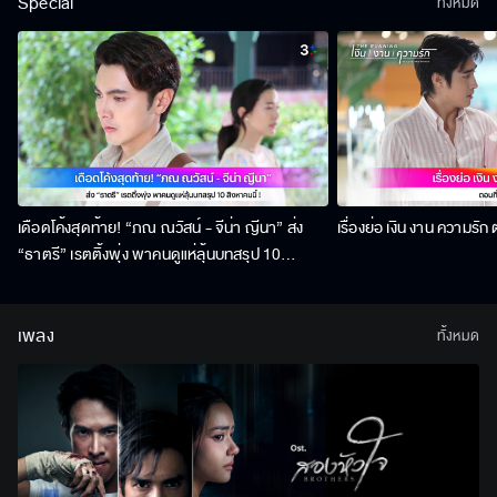
Special
ทั้งหมด
เดือดโค้งสุดท้าย! “ภณ ณวัสน์ - จีน่า ญีนา” ส่ง
เรื่องย่อ เงิน งาน ความรัก
“ธาตรี” เรตติ้งพุ่ง พาคนดูแห่ลุ้นบทสรุป 10
สิงหาคมนี้ !
เพลง
ทั้งหมด