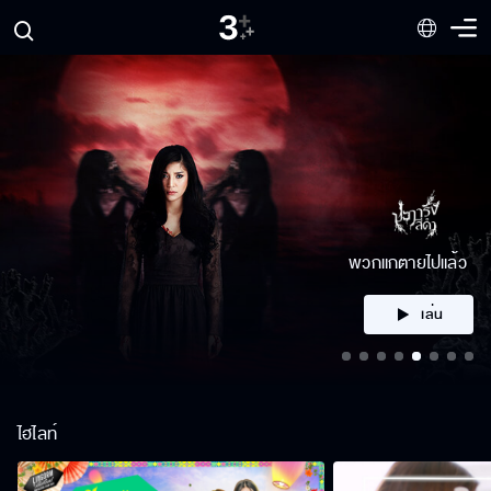
พวกแกตายไปแล้ว
เล่น
ไฮไลท์