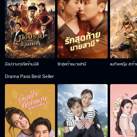
มือปราบทุจริตข้ามมิติ
รักสุดท้ายนายสามี
แม่ทัพหญิง สะท้
Drama Pass Best Seller