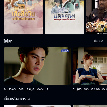
ไฮไลท์
ทั้งหมด
คนเราต้องมีสังคม จะอยู่คนเดียวไม่ได้
ฉันรู้สึกมานานแล้ว กลิ่นแกม
เบื้องหลังฉากหลุด