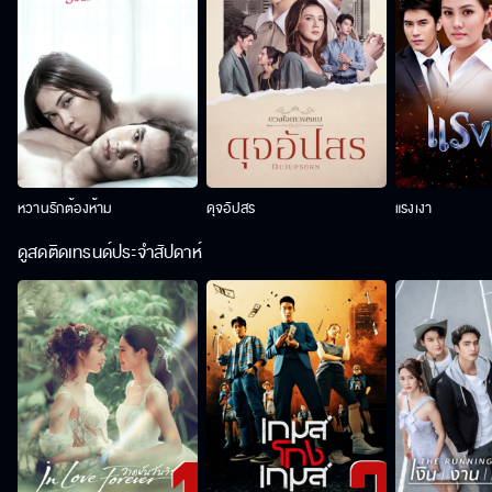
หวานรักต้องห้าม
ดุจอัปสร
แรงเงา
ดูสดติดเทรนด์ประจำสัปดาห์