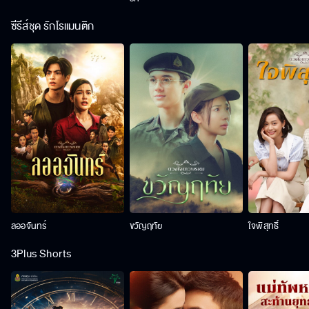
ซีรีส์ชุด รักโรแมนติก
ลออจันทร์
ขวัญฤทัย
ใจพิสุทธิ์
3Plus Shorts