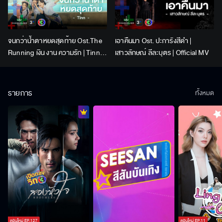
จนกว่าน้ำตาหยดสุดท้าย Ost.The
เอาคืนมา Ost. ปะการังสีดำ |
Running เงิน งาน ความรัก | Tinn |
เสาวลักษณ์ ลีละบุตร | Official MV
Official MV
รายการ
ทั้งหมด
ตอนใหม่
EP.
127
ตอนใหม่
EP.
11