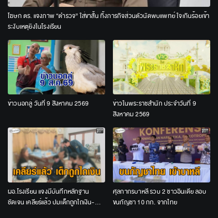
โฆษก ตร. แจงภาพ “ตำรวจ” ใส่ขาสั้น ทิ้งภารกิจส่วนตัวนัดพบแพทย์ ใจเกินร้อยเข้า
ระงับเหตุยิงในโรงเรียน
ข่าวนอกลู่ วันที่ 9 สิงหาคม 2569
ข่าวในพระราชสำนัก ประจำวันที่ 9
สิงหาคม 2569
ผอ.โรงเรียน แจงมีบันทึกหลักฐาน
ศุลกากรบาหลี รวบ 2 ชาวอินเดีย ลอบ
ชัดเจน เคลียร์แล้ว ปมเด็กถูกไถเงิน-
ขนกัญชา 10 กก. จากไทย
ทำร้าย-บุหรี่จี้ ตั้งแต่ ม.4 ถึง ม.6