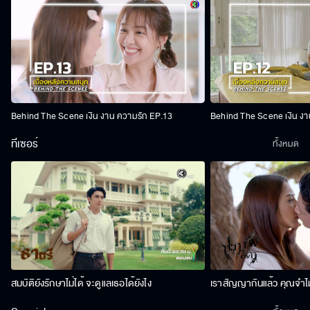
Behind The Scene เงิน งาน ความรัก EP.13
Behind The Scene เงิน งา
ทีเซอร์
ทั้งหมด
สมบัติยังรักษาไม่ได้ จะดูแลเธอได้ยังไง
เราสัญญากันแล้ว คุณจำไม