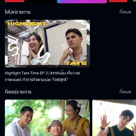
ไฮไลท์รายการ
ทั้งหมด
Highlight Tate Time EP.3 | #เทศน์อุ้ม เที่ยว หอ
ภาพยนตร์ ทำภารกิจตามรอย “ใจพิสุทธิ์“
ทีเซอร์รายการ
ทั้งหมด