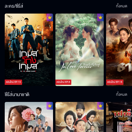
ละคร/ซีรีส์
ทั้งหมด
ตอนใหม่
EP.
15
ตอนใหม่
EP.
8
ตอนใหม่
EP.
18
ซีรีส์นานาชาติ
ทั้งหมด