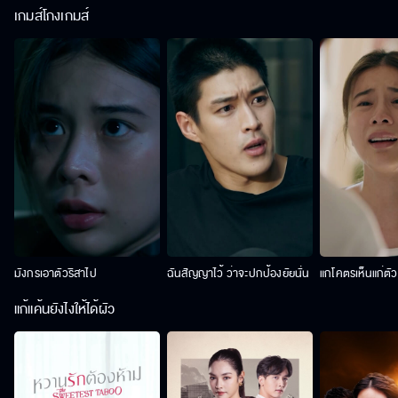
เกมส์โกงเกมส์
มังกรเอาตัวริสาไป
ฉันสัญญาไว้ ว่าจะปกป้องยัยนั่น
แกโคตรเห็นแก่ตั
แก้แค้นยังไงให้ได้ผัว