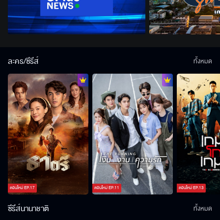
ละคร/ซีรีส์
ทั้งหมด
ตอนใหม่
EP.
17
ตอนใหม่
EP.
11
ตอนใหม่
EP.
13
ซีรีส์นานาชาติ
ทั้งหมด