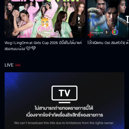
Vlog l LingOrm at Girls Cup 2026 ปีนี้พี่ไม่ได้มาแค่
ไว้ใจผิดคน Ost.สองหัวใจ| ต้า
สองคนนะน้อง 🩷💚
LIVE