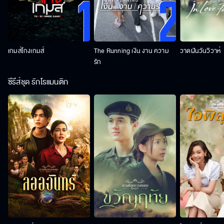
เกมส์โกงเกมส์
The Running เงิน งาน ความ
วาดฝันวันวิวาห์
รัก
ซีรีส์ชุด รักโรแมนติก