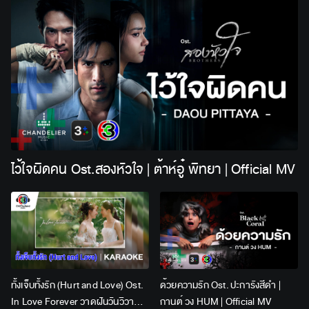
ไว้ใจผิดคน Ost.สองหัวใจ | ต้าห์อู๋ พิทยา | Official MV
ทั้งเจ็บทั้งรัก (Hurt and Love) Ost.
ด้วยความรัก Ost. ปะการังสีดำ |
In Love Forever วาดฝันวันวิวาห์ |
กานต์ วง HUM | Official MV