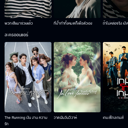
พวกเฮียมาช่วยแล้ว
ที่ป๊าทำทั้งหมดก็เพื่อตัวเอง
ถ้าไม่หล่อจริง เปิ
ละครออนแอร์
The Running เงิน งาน ความ
วาดฝันวันวิวาห์
เกมส์โกงเกมส์
รัก