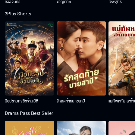
ลออจันทร์
ขวัญฤทัย
ใจพิสุทธิ์
3Plus Shorts
มือปราบทุจริตข้ามมิติ
รักสุดท้ายนายสามี
แม่ทัพหญิง สะท้
Drama Pass Best Seller