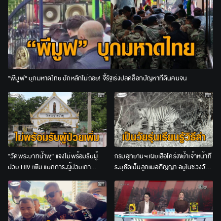
“พีมูฟ” บุกมหาดไทย ปักหลักไม่ถอย! จี้รัฐเร่งปลดล็อกปัญหาที่ดินคนจน
“วัดพระบาทน้ำพุ” แจงไม่พร้อมรับผู้
กรมอุทยานฯ เผยเสือโคร่งขย้ำเจ้าหน้าที่
ป่วย HIV เพิ่ม แบกภาระผู้ป่วยเก่า
ระบุชัดเป็นลูกแม่อภิญญา อยู่ในช่วงวัย
จนท.อีกกว่า 200 ชีวิต
รุ่น ชี้ไม่เข้าข่าย “เสือกินคน”