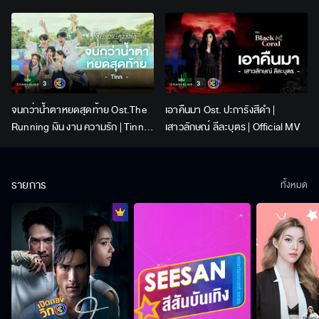
Lingling Kwong x Orm
Kornnaphat | Official Karaoke
จนกว่าน้ำตาหยดสุดท้าย Ost.The
เอาคืนมา Ost. ปะการังสีดำ |
Running เงิน งาน ความรัก | Tinn |
เสาวลักษณ์ ลีละบุตร | Official MV
Official MV
รายการ
ทั้งหมด