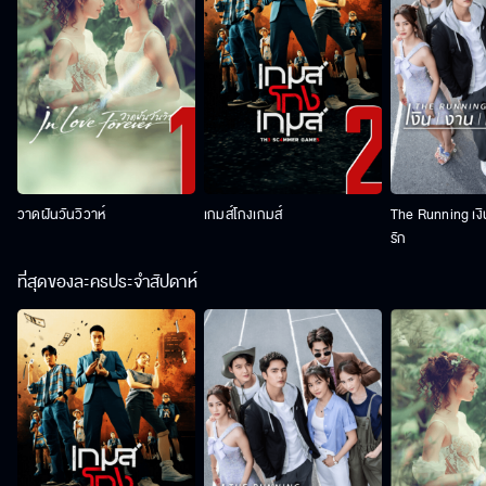
วาดฝันวันวิวาห์
เกมส์โกงเกมส์
The Running เง
รัก
ที่สุดของละครประจำสัปดาห์