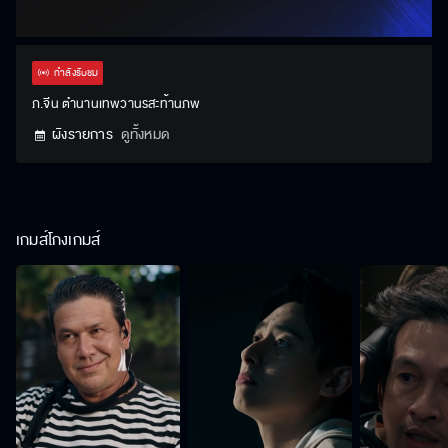
กำลังรับชม
ภ.จีน ตำนานเทพวานรสะท้านภพ
ผังรายการ
ดูทั้งหมด
เกมส์โกงเกมส์