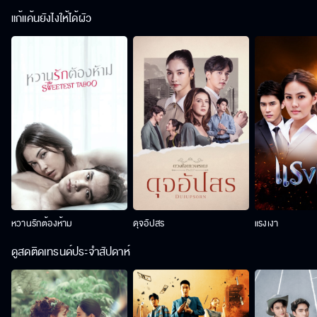
แก้แค้นยังไงให้ได้ผัว
หวานรักต้องห้าม
ดุจอัปสร
แรงเงา
ดูสดติดเทรนด์ประจำสัปดาห์