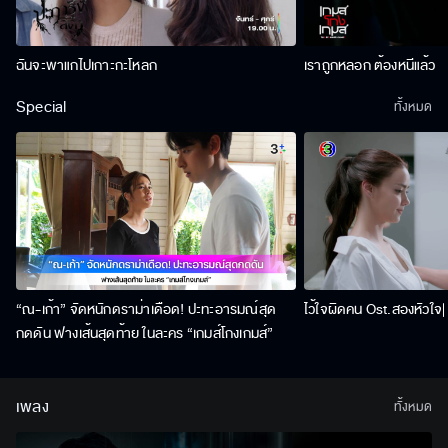
ฉันจะพาแกไปเกาะกะโหลก
เราถูกหลอก ต้องหนีแล้ว
Special
ทั้งหมด
“ณ-เก้า” จัดหนักดราม่าเดือด! ปะทะอารมณ์สุด
ไว้ใจผิดคน Ost.สองหัวใจ| 
กดดัน ฟางเส้นสุดท้าย ในละคร “เกมส์โกงเกมส์”
เพลง
ทั้งหมด