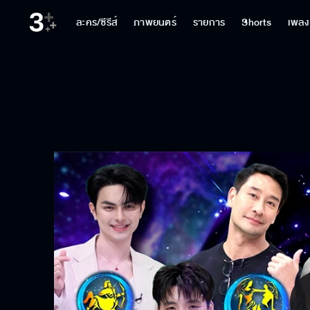
ละคร/ซีรีส์
ภาพยนตร์
รายการ
Shorts
เพลง