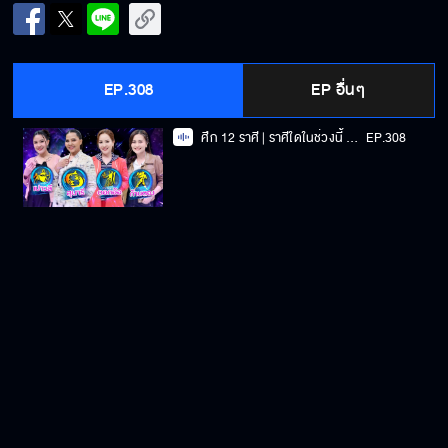
EP.308
EP อื่นๆ
ศึก 12 ราศี | ราศีใดในช่วงนี้ รวยทรัพย์ รวยสุข? | 14-09-68
EP.308