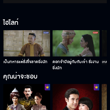
ไฮไลท์
เป็นทหารแต่ชั่งขี้ขลาดยิ่งนัก
ดอกจำปีอยู่กับกับเจ้า ชั่งงาม
เหตุใ
ยิ่งนัก
คุณน่าจะชอบ