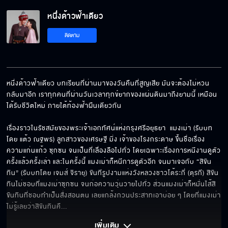
หนึ่งด้าวฟ้าเดียว
ติดตาม
หนึ่งด้าวฟ้าเดียว บทเรียนที่ผ่านมาของวันคืนที่สูญเสีย มันจะต้องไม่หวน
กลับมาอีก เราทุกคนที่ผ่านวันเวลาทุกข์ยากของแผ่นดินมาถึงยามนี้ เหมือน
ได้รับชีวิตใหม่ ภายใต้ท้องฟ้าผืนเดียวกัน

เรื่องราวในรัชสมัยของพระเจ้าเอกทัศน์แห่งกรุงศรีอยุธยา  แมงเม่า (รับบท
โดย แต้ว ณฐพร) ลูกสาวของเศรษฐี มิ่ง เจ้าของโรงกระดาษ ขึ้นชื่อเรื่อง
ความแก่นแก้ว ซุกซน จนเป็นที่เลื่องลือไปทั่ว โดยเฉพาะเรื่องการหนีงานดูตัว
ครั้งแล้วครั้งเล่า และในครั้งนี้ แมงเม่าก็หนีการดูตัวอีก จนมาเจอกับ “สิขัน
ทิน” (รับบทโดย เจมส์ จิรายุ) ขันทีรูปงามแห่งวังหลวงชาวโต้ระกี่ (ตุรกี) สิขัน
ทินไม่ชอบที่แมงเม่าซุกซน จนก่อความวุ่นวายไปทั่ว ส่วนแมงเม่าก็หมั่นไส้สิ
ขันทินที่ชอบทำเป็นสั่งสอนตน เลยแกล้งกวนประสาทเอาบ่อย ๆ โดยที่แมงเม่า
ไม่รู้เลยว่าสิขันทินคื
... 
เพิ่มเติม 