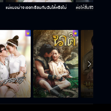
แม่แมงเม่าจะออกเรือนกับฉันได้หรือไม่
ต่อให้สิ้นชีวิต ฉันก็ไม่ม