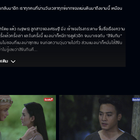
หวนกลับมาอีก เราทุกคนที่ผ่านวันเวลาทุกข์ยากของแผ่นดินมาถึงยามนี้ เหมือน
บทโดย แต้ว ณฐพร) ลูกสาวของเศรษฐี มิ่ง เจ้าของโรงกระดาษ ขึ้นชื่อเรื่องความ
้งแล้วครั้งเล่า และในครั้งนี้ แมงเม่าก็หนีการดูตัวอีก จนมาเจอกับ “สิขันทิน” 
นทินไม่ชอบที่แมงเม่าซุกซน จนก่อความวุ่นวายไปทั่ว ส่วนแมงเม่าก็หมั่นไส้สิขัน
่รู้เลยว่าสิขันทินคื
... 
มเติม 