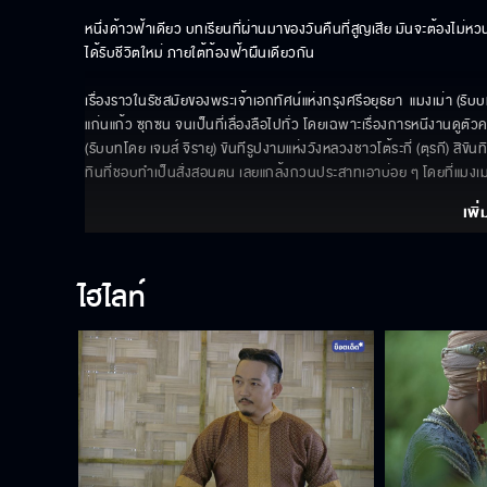
หนึ่งด้าวฟ้าเดียว บทเรียนที่ผ่านมาของวันคืนที่สูญเสีย มันจะต้องไม่
ได้รับชีวิตใหม่ ภายใต้ท้องฟ้าผืนเดียวกัน

เรื่องราวในรัชสมัยของพระเจ้าเอกทัศน์แห่งกรุงศรีอยุธยา  แมงเม่า (รับ
แก่นแก้ว ซุกซน จนเป็นที่เลื่องลือไปทั่ว โดยเฉพาะเรื่องการหนีงานดูตัวครั
(รับบทโดย เจมส์ จิรายุ) ขันทีรูปงามแห่งวังหลวงชาวโต้ระกี่ (ตุรกี) สิขั
ทินที่ชอบทำเป็นสั่งสอนตน เลยแกล้งกวนประสาทเอาบ่อย ๆ โดยที่แมงเม่าไม
เพิ่
ไฮไลท์