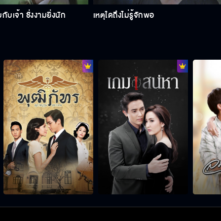
กับเจ้า ชั่งงามยิ่งนัก
เหตุใดถึงไม่รู้จักพอ