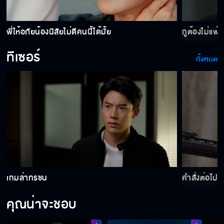
พี่ให้อภัยน้องนิสัยไม่ดีคนนี้ได้มั้ย
กูต้องไม่แพ้ 
ทีเซอร์
ทั้งหมด
เกมล่าทรชน
คำสั่งต่อไปค
คุณน่าจะชอบ