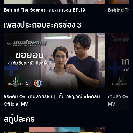
Behind The Scenes เกมล่าทรชน EP.19
Behind The
เพลงประกอบละครช่อง 3
ขอยอม Ost.เกมล่าทรชน | แก้ม วิชญาณี เปียกลิ่น |
เกมล่า Ost.เ
Official MV
MV
สกู๊ปละคร