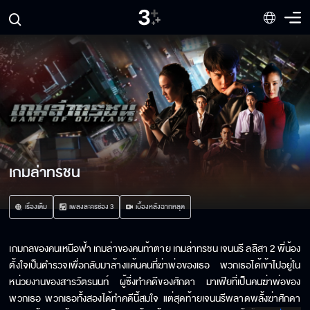
เกมล่าทรชน
เรื่องเต็ม
เพลงละครช่อง 3
เบื้องหลังฉากหลุด
เกมกลของคนเหนือฟ้า เกมล่าของคนท้าตาย เกมล่าทรชน เจนนรี ลลิสา 2 พี่น้อง
ตั้งใจเป็นตำรวจเพื่อกลับมาล้างแค้นคนที่ฆ่าพ่อของเธอ พวกเธอได้เข้าไปอยู่ใน
หน่วยงานของสารวัตรนนท์ ผู้ซึ่งทำคดีของศักดา มาเฟียที่เป็นคนฆ่าพ่อของ
พวกเธอ พวกเธอทั้งสองได้ทำคดีนี้สมใจ แต่สุดท้ายเจนนรีพลาดพลั้งฆ่าศักดา 