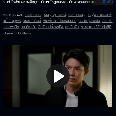
จนทำให้ตัวเองต้องติดคุก เป็นเหตุให้ลูกน้องของศักดาตามมาแก้แค้นโดยการฆ่า
...
เพิ่มเติม
แม่ของพวกเธอ ทำให้ลลิสาโกรธเจนนรีมาก เป็นรอยร้าวของ 2 พี่น้องที่ไม่
สามารถกลับมาประสานกันได้ สารวัตรนนท์พยายามช่วยเจนนรี แต่เขาไม่
คำที่เกี่ยวข้อง
:
เกมล่าทรชน
,
ปริญ สุภารัตน์
,
หมาก ปริญ
,
ณฐพร เตมีรักษ์
,
สามารถช่วยเธอได้ และนำพามาซึ่งรักสามเส้าของพวกเขาสามคน ลลิสาอิจฉา
แต้ว ณฐพร
,
จรณ โสรัตน์
,
พิมพ์ปวีณ์ โคกระบินทร์
,
นรภัท ฐิตะกวิน
,
ฉัตรชัย
เจนนรีเมื่อเห็นสารวัตรนนท์ทำทุกวิถีทางเพื่อช่วยเจนนรี โดยไม่สนใจความรัก
เปล่งพานิช
,
นก ฉัตรชัย
,
สินจัย เปล่งพานิช
,
นก สินจัย
,
ชาตโยดม หิรัณยัษฐิติ
,
ความหวังดีที่ลลิสามีให้สารวัตรนนท์เลยแม้แต่น้อย สารวัตรนนท์เฝ้ารอการกลับ
Game Of Outlaws
มาของเจนนรีแต่เจนนรีกลับผลักไสเขาไม่ให้รอ เพราะเจนนรีคิดว่าทุกสิ่งทุกอย่าง
มันเป็นไปไม่ได้แล้วสำหรับความรักครั้งนี้ เมื่อเจนนรีพ้นโทษออกจากคุก เธอได้
เข้าไปทำงานเป็นบอดี้การ์ดให้กับมาเฟียหนุ่ม มาวิน น้องชายต่างมารดาของ
ศักดา ทำให้สองพี่น้องอยู่กันคนละขั้วฝั่งระหว่างความดีกับความเลว ทำให้ความ
รักระหว่างเจนนรีกับนนท์ ต้องเกิดการขัดแย้งกัน นำพามาซึ่งความเป็นไปได้ยาก
ที่ทั้งสองจะกลับมารักกันอีก เมื่อเธอทั้งสองเป็นเหมือนเส้นขนาน การห้ำหั่นจึง
บังเกิดขึ้น
Play
Video