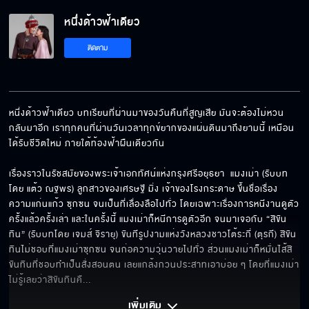
หนึ่งด้าวฟ้าเดียว EP.27[5/8]
หนึ่งด้าวฟ้าเดียว
ติดตาม
หนึ่งด้าวฟ้าเดียว EP.27[6/8]
หนึ่งด้าวฟ้าเดียว บทเรียนที่ผ่านมาของวันคืนที่สูญเสีย มันจะต้องไม่หวน
กลับมาอีก เราทุกคนที่ผ่านวันเวลาทุกข์ยากของแผ่นดินมาถึงยามนี้ เหมือน
หนึ่งด้าวฟ้าเดียว EP.27[7/8]
ได้รับชีวิตใหม่ ภายใต้ท้องฟ้าผืนเดียวกัน

เรื่องราวในรัชสมัยของพระเจ้าเอกทัศน์แห่งกรุงศรีอยุธยา  แมงเม่า (รับบท
โดย แต้ว ณฐพร) ลูกสาวของเศรษฐี มิ่ง เจ้าของโรงกระดาษ ขึ้นชื่อเรื่อง
หนึ่งด้าวฟ้าเดียว EP.27[8/8]
ความแก่นแก้ว ซุกซน จนเป็นที่เลื่องลือไปทั่ว โดยเฉพาะเรื่องการหนีงานดูตัว
ครั้งแล้วครั้งเล่า และในครั้งนี้ แมงเม่าก็หนีการดูตัวอีก จนมาเจอกับ “สิขัน
ทิน” (รับบทโดย เจมส์ จิรายุ) ขันทีรูปงามแห่งวังหลวงชาวโต้ระกี่ (ตุรกี) สิขัน
ทินไม่ชอบที่แมงเม่าซุกซน จนก่อความวุ่นวายไปทั่ว ส่วนแมงเม่าก็หมั่นไส้สิ
ขันทินที่ชอบทำเป็นสั่งสอนตน เลยแกล้งกวนประสาทเอาบ่อย ๆ โดยที่แมงเม่า
ไม่รู้เลยว่าสิขันทินคื
... 
เพิ่มเติม 