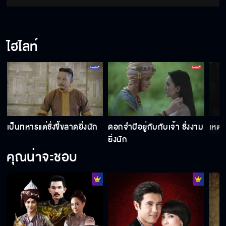
ไฮไลท์
เป็นทหารแต่ชั่งขี้ขลาดยิ่งนัก
ดอกจำปีอยู่กับกับเจ้า ชั่งงาม
เหตุใ
ยิ่งนัก
คุณน่าจะชอบ