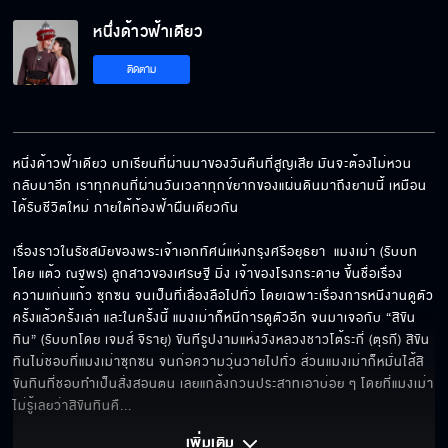
หนึ่งด้าวฟ้าเดียว
ติดตาม
หนึ่งด้าวฟ้าเดียว บทเรียนที่ผ่านมาของวันคืนที่สูญเสีย มันจะต้องไม่หวน
กลับมาอีก เราทุกคนที่ผ่านวันเวลาทุกข์ยากของแผ่นดินมาถึงยามนี้ เหมือน
ได้รับชีวิตใหม่ ภายใต้ท้องฟ้าผืนเดียวกัน

เรื่องราวในรัชสมัยของพระเจ้าเอกทัศน์แห่งกรุงศรีอยุธยา  แมงเม่า (รับบท
โดย แต้ว ณฐพร) ลูกสาวของเศรษฐี มิ่ง เจ้าของโรงกระดาษ ขึ้นชื่อเรื่อง
ความแก่นแก้ว ซุกซน จนเป็นที่เลื่องลือไปทั่ว โดยเฉพาะเรื่องการหนีงานดูตัว
ครั้งแล้วครั้งเล่า และในครั้งนี้ แมงเม่าก็หนีการดูตัวอีก จนมาเจอกับ “สิขัน
ทิน” (รับบทโดย เจมส์ จิรายุ) ขันทีรูปงามแห่งวังหลวงชาวโต้ระกี่ (ตุรกี) สิขัน
ทินไม่ชอบที่แมงเม่าซุกซน จนก่อความวุ่นวายไปทั่ว ส่วนแมงเม่าก็หมั่นไส้สิ
ขันทินที่ชอบทำเป็นสั่งสอนตน เลยแกล้งกวนประสาทเอาบ่อย ๆ โดยที่แมงเม่า
ไม่รู้เลยว่าสิขันทินคื
... 
เพิ่มเติม 