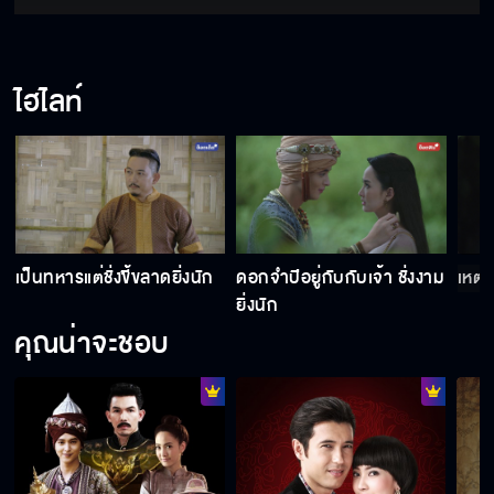
ไฮไลท์
เป็นทหารแต่ชั่งขี้ขลาดยิ่งนัก
ดอกจำปีอยู่กับกับเจ้า ชั่งงาม
เหตุใ
ยิ่งนัก
คุณน่าจะชอบ