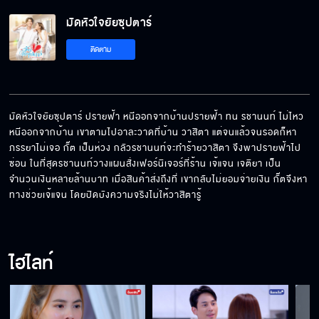
มัดหัวใจยัยซุปตาร์
คนท้องเหนื่อยนะยะ
ติดตาม
เชิญ น้องวา มาที่โรงแรม พิสูจน์ข่าวลือของพวก
เขาด้วยตาตัวเองเถอะค่ะ
มัดหัวใจยัยซุปตาร์ ปรายฟ้า หนีออกจากบ้านปรายฟ้า ทน รชานนท์ ไม่ไหว 
หนีออกจากบ้าน เขาตามไปอาละวาดที่บ้าน วาสิตา แต่จนแล้วจนรอดก็หา
ภรรยาไม่เจอ กั๊ต เป็นห่วง กลัวรชานนท์จะทำร้ายวาสิตา จึงพาปรายฟ้าไป
บ้านหลังนี้ มันนรกชัดๆ เคยโดนมาแล้วก็น่าจะรู้ดี
ซ่อน ในที่สุดรชานนท์วางแผนสั่งเฟอร์นิเจอร์ที่ร้าน เจ้แจน เจติยา เป็น
จำนวนเงินหลายล้านบาท เมื่อสินค้าส่งถึงที่ เขากลับไม่ยอมจ่ายเงิน กั๊ตจึงหา
ทางช่วยเจ้แจน โดยปิดบังความจริงไม่ให้วาสิตารู้
คุณวา อย่าไปรื้อฟื้นอดีตที่เจ็บปวดของ กั๊ต กลับ
มาอีกเลยนะ
ไฮไลท์
แม่ยกสมบัติให้มันไม่ได้นะ ผมเป็นลูกแม่นะไม่ใช่อีนี่