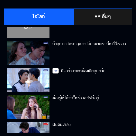
ไฮไลท์
EP อื่นๆ
นึกเอาแล้วกันนะคะ ว่าเพราะอะไร กั๊ต มันถึงทำได้
ขนาดนี้
ถ้าคุณวา โกรธ คุณวาไม่มาตามหา กั๊ต ที่นี่หรอก
มึงอย่ามาแตะต้องเมียกูนะเว้ย
ต้องรู้ให้ได้ว่ากั๊ตซ่อนอะไรไว้อยู่
ฝันดีนะครับ