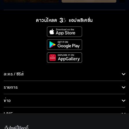
รู้ไหมมันทรมานมาก
ดาวน์โหลด
แอปพลิเคชั่น
พ่อมึงก็ยืนอยู่นี่ไง
คุณพ่อน่ารักมั้ยครับ
ละคร / ซีรีส์
ละคร/ซีรีส์
รายการ
อย่าเพิ่งด่วนสรุป
ซีรีส์นานาชาติ
รายการทั้งหมด
ข่าว
การ์ตูน & เกม
ข่าวทั้งหมด
LIVE
คุณวาเป็นผู้หญิงคนเดียวของกั๊ต
รายการข่าว
ทีวีออนไลน์
เกี่ยวกับเรา
เว็บไซต์นี้ใช้คุกกี้