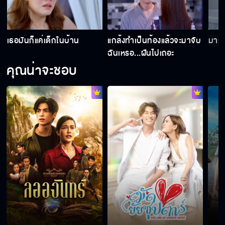
ป้าไปวัดบ่อยๆ ป้ารู้จักลุงที่ขาพิการมั้ยคะ
เธอมันก็แค่เด็กในบ้าน
แกล้งทำเป็นท้องแล้วจะมาจับ
มาทำ
ฉันเหรอ...ฝันไปเถอะ
คุณน่าจะชอบ
สมน้ำหน้า...ไปยุ่งกับมันทำไม ตัวใครตัวมันนะ อี
โง่
การแพ้ท้องของผู้ชายเกิดจากการวิตกกังวลมาก
เกินไป
ถ้าคุณวา ติดสินบน ให้กั๊ต นิดหน่อย เดี๋ยวจะ
เคลียร์ให้เลย
อย่าเพิ่งหมดรักกัน