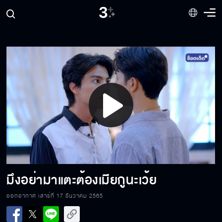
แกรู้ดีอยู่แก่ใจว่าทำอะไรลงไป
อยู่กับกั๊ตก่อนนะครับ
Play
พูดความจริงเดี๋ยวนี้
Video
นายไม่ใช่ กั๊ต คนที่ฉันเคยรู้จัก หรือฉันไม่เคยรู้จัก
นายกันแน่
มึงอย่ามาแตะต้องเมียกูนะเว้ย
ออกอากาศ เสาร์ที่ 17 ธันวาคม 2565
ออกไปจากบ้านฉันได้แล้ว ออกไป กลับไปซะ