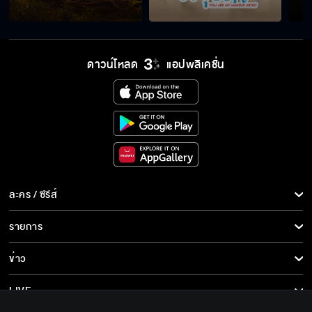
อ้าว...จะจูบ จะหอม จะกอด ไม่มีเลยเหรอ
ดาวน์โหลด
แอปพลิเคชั่น
เดี๋ยวให้นอนข้างนอกซะให้เข็ดเลย
น่าจะอนุญาตให้กอดสักหน่อยนะครับ
ละคร / ซีรีส์
เสียใจมั้ยที่ต้องมาแต่งงานในวัดแบบนี้
ละคร/ซีรีส์
รายการ
ซีรีส์นานาชาติ
รายการทั้งหมด
ข่าว
การ์ตูน & เกม
มึงอย่ายุ่งได้มั้ย กูจะมั่วกับใครมันเรื่องของกู
ข่าวทั้งหมด
LIVE
รายการข่าว
ทีวีออนไลน์