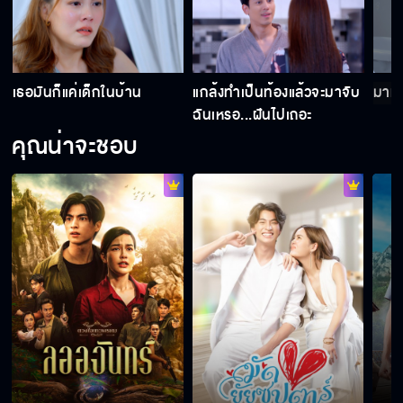
ถือว่าเป็นของรางวัลให้กั๊ตแล้วกัน
เธอมันก็แค่เด็กในบ้าน
แกล้งทำเป็นท้องแล้วจะมาจับ
มาทำ
ฉันเหรอ...ฝันไปเถอะ
แต่งงานมีผัวเด็กกว่า อีก 10 ปี ฉันก็จะกลายเป็น
คุณน่าจะชอบ
อีแก่อ้วนๆ
ถ้า กั๊ต พิสูจน์ความบริสุทธิ์ของตัวเองไม่ได้ ยังไง
วา ก็ต้องหย่า
ก่อเรื่องขนาดนี้ ยังหวังว่าเขาจะนอนกระดิกเท้า
ชื่นชมคุณ งั้นเหรอ
คิดว่ารูปใบเดียวจะลบล้างความผิดที่มีได้งั้นเหรอ