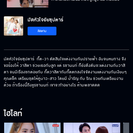
มัดหัวใจยัยซุปตาร์
ด่าผมเป็นหมาบ้า ได้เดี๋ยวผมจะทำให้คุณดูว่า
ติดตาม
หมาบ้ามันเป็นยังไง
ไปแต่งกับเขาเลย
มัดหัวใจยัยซุปตาร์  กั๊ต-วา ตัดสินใจแต่งงานกันปรายฟ้า อับจนหนทาง จึง
ขอร้องให้ วาสิตา ช่วยเธอกับลูก แต่ รชานนท์ ก็ยังดึงดันจะแต่งงานกับวาสิ
ตา จนมีเรื่องชกต่อยกับ กั๊ตวาสิตากับกั๊ตตกลงใจจัดงานแต่งงานกันเงียบๆ 
พิสูจน์ตัวเองว่าเธอเป็นผู้ชายจริง ๆ
คุณแจ็ค เตรียมชุดให้คู่บ่าว-สาว โดยมี ป้ารัญ กับ ริณ ช่วยกันเตรียมงาน
ด้วย ถ้าเรื่องนี้ถึงหูรชานนท์ เขาจะทำอย่างไร ห้ามพลาดดด
ทำทุกอย่างเพื่อคนที่เรารัก
ไฮไลท์
ขอปฏิเสธ