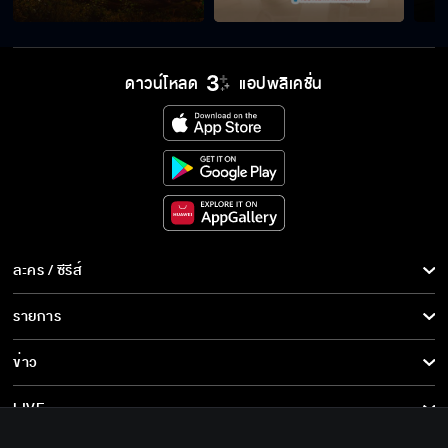
ลูกชายคุณเป็นคนโกหกตอแหล
ดาวน์โหลด
แอปพลิเคชั่น
เราไม่มีทางท้อง
คุณวากลัวท้องใช่มั้ยครับ
ละคร / ซีรีส์
ละคร/ซีรีส์
รายการ
ซีรีส์นานาชาติ
คุณมันมักมากและก็มักง่าย
รายการทั้งหมด
ข่าว
การ์ตูน & เกม
ข่าวทั้งหมด
LIVE
มาทำลูกให้คุณวาหน่อยเร็ว
รายการข่าว
ทีวีออนไลน์