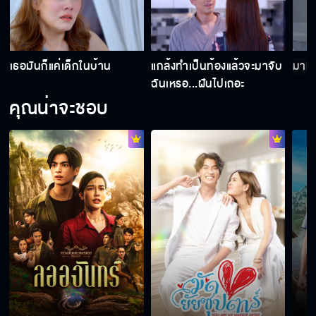
ต้องพิสูจน์ตัวเองให้คนอื่นเห็น
เธอมันก็แค่เด็กในบ้าน
แกล้งทำเป็นท้องแล้วจะมาจับ
มาทำ
ฉันเหรอ...ฝันไปเถอะ
คุณน่าจะชอบ
ขอบคุณนะ
จะฝากชีวิตไว้ได้จริงเหรอ
มันจะเป็นตราบาปในชีวิตฉัน
คุณวาจะตรวจเองหรืออยากให้กั๊ตตรวจให้