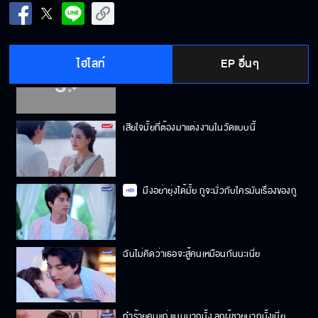
เดี๋ยวให้นอนข้างนอกซะให้เข็ดเลย
ไฮไลท์
EP อื่นๆ
น่าจะอนุญาตให้กอดสักหน่อยนะครับ
เสียใจมั้ยที่ต้องมาแต่งงานในวัดแบบนี้
มึงอย่ายุ่งได้มั้ย กูจะมั่วกับใครมันเรื่องของกู
ฉันไม่คิดว่าเธอจะสู้คนเหมือนกันนะเนี่ย
ทำร้ายคนแก่ แมนมากมั้ง ลูกผู้ชายมากมั้งเนี่ย