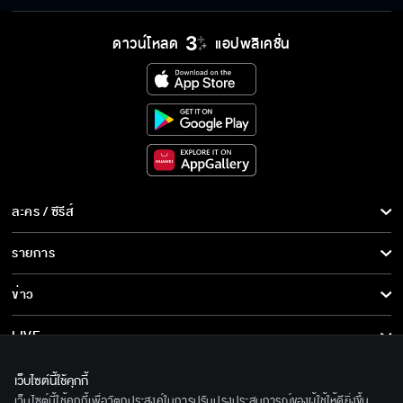
ดาวน์โหลด
แอปพลิเคชั่น
ละคร / ซีรีส์
ละคร/ซีรีส์
รายการ
ซีรีส์นานาชาติ
รายการทั้งหมด
ข่าว
การ์ตูน & เกม
ข่าวทั้งหมด
LIVE
รายการข่าว
ทีวีออนไลน์
เกี่ยวกับเรา
เว็บไซต์นี้ใช้คุกกี้
ข่าวประชาสัมพันธ์
เว็บไซต์นี้ใช้คุกกี้เพื่อวัตถุประสงค์ในการปรับปรุงประสบการณ์ของผู้ใช้ให้ดียิ่งขึ้น