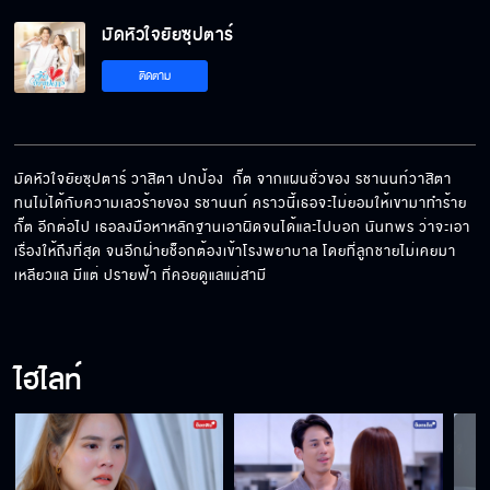
มัดหัวใจยัยซุปตาร์ EP.12[5/8]
มัดหัวใจยัยซุปตาร์
ติดตาม
มัดหัวใจยัยซุปตาร์ EP.12[6/8]
มัดหัวใจยัยซุปตาร์ วาสิตา ปกป้อง  กั๊ต จากแผนชั่วของ รชานนท์วาสิตา 
ทนไม่ได้กับความเลวร้ายของ รชานนท์ คราวนี้เธอจะไม่ยอมให้เขามาทำร้าย 
มัดหัวใจยัยซุปตาร์ EP.12[7/8]
กั๊ต อีกต่อไป เธอลงมือหาหลักฐานเอาผิดจนได้และไปบอก นันทพร ว่าจะเอา
เรื่องให้ถึงที่สุด จนอีกฝ่ายช็อกต้องเข้าโรงพยาบาล โดยที่ลูกชายไม่เคยมา
เหลียวแล มีแต่ ปรายฟ้า ที่คอยดูแลแม่สามี
มัดหัวใจยัยซุปตาร์ EP.12[8/8]
ไฮไลท์