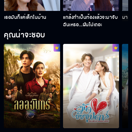
เธอมันก็แค่เด็กในบ้าน
แกล้งทำเป็นท้องแล้วจะมาจับ
มาทำ
ฉันเหรอ...ฝันไปเถอะ
คุณน่าจะชอบ