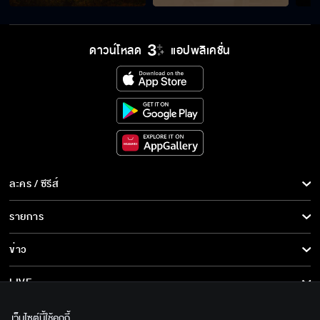
พ่อมึงก็ยืนอยู่นี่ไง
ดาวน์โหลด
แอปพลิเคชั่น
คุณพ่อน่ารักมั้ยครับ
อย่าเพิ่งด่วนสรุป
ละคร / ซีรีส์
ละคร/ซีรีส์
รายการ
คุณวาเป็นผู้หญิงคนเดียวของกั๊ต
ซีรีส์นานาชาติ
รายการทั้งหมด
ข่าว
การ์ตูน & เกม
ข่าวทั้งหมด
LIVE
มีปัญญาหาผู้หญิงมาควงได้แค่นี้เองเหรอ
รายการข่าว
ทีวีออนไลน์
เกี่ยวกับเรา
เว็บไซต์นี้ใช้คุกกี้