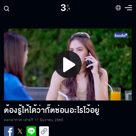
อยู่กับกั๊ตก่อนนะครับ
พูดความจริงเดี๋ยวนี้
Play
นายไม่ใช่ กั๊ต คนที่ฉันเคยรู้จัก หรือฉันไม่เคยรู้จัก
นายกันแน่
Video
ออกไปจากบ้านฉันได้แล้ว ออกไป กลับไปซะ
ต้องรู้ให้ได้ว่ากั๊ตซ่อนอะไรไว้อยู่
ออกอากาศ เสาร์ที่ 17 ธันวาคม 2565
นึกเอาแล้วกันนะคะ ว่าเพราะอะไร กั๊ต มันถึงทำได้
ขนาดนี้