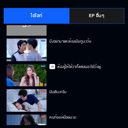
ไฮไลท์
EP อื่นๆ
ถ้าคุณวา โกรธ คุณวาไม่มาตามหา กั๊ต ที่นี่หรอก
มึงอย่ามาแตะต้องเมียกูนะเว้ย
ต้องรู้ให้ได้ว่ากั๊ตซ่อนอะไรไว้อยู่
ฝันดีนะครับ
คนท้องเหนื่อยนะยะ