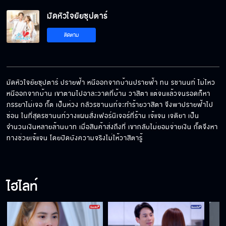
มัดหัวใจยัยซุปตาร์
เชิญ น้องวา มาที่โรงแรม พิสูจน์ข่าวลือของพวก
ติดตาม
เขาด้วยตาตัวเองเถอะค่ะ
บ้านหลังนี้ มันนรกชัดๆ เคยโดนมาแล้วก็น่าจะรู้ดี
มัดหัวใจยัยซุปตาร์ ปรายฟ้า หนีออกจากบ้านปรายฟ้า ทน รชานนท์ ไม่ไหว 
หนีออกจากบ้าน เขาตามไปอาละวาดที่บ้าน วาสิตา แต่จนแล้วจนรอดก็หา
ภรรยาไม่เจอ กั๊ต เป็นห่วง กลัวรชานนท์จะทำร้ายวาสิตา จึงพาปรายฟ้าไป
คุณวา อย่าไปรื้อฟื้นอดีตที่เจ็บปวดของ กั๊ต กลับ
ซ่อน ในที่สุดรชานนท์วางแผนสั่งเฟอร์นิเจอร์ที่ร้าน เจ้แจน เจติยา เป็น
มาอีกเลยนะ
จำนวนเงินหลายล้านบาท เมื่อสินค้าส่งถึงที่ เขากลับไม่ยอมจ่ายเงิน กั๊ตจึงหา
ทางช่วยเจ้แจน โดยปิดบังความจริงไม่ให้วาสิตารู้
แม่ยกสมบัติให้มันไม่ได้นะ ผมเป็นลูกแม่นะไม่ใช่อีนี่
ไฮไลท์
ป้าไปวัดบ่อยๆ ป้ารู้จักลุงที่ขาพิการมั้ยคะ