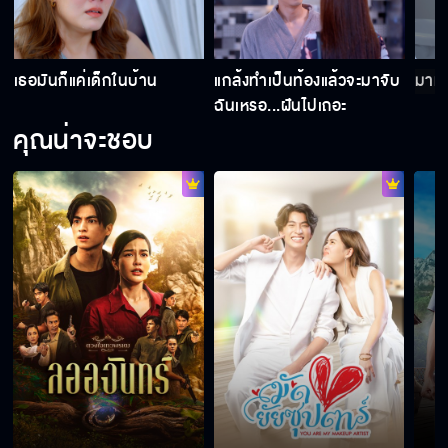
สมน้ำหน้า...ไปยุ่งกับมันทำไม ตัวใครตัวมันนะ อี
โง่
เธอมันก็แค่เด็กในบ้าน
แกล้งทำเป็นท้องแล้วจะมาจับ
มาทำ
ฉันเหรอ...ฝันไปเถอะ
คุณน่าจะชอบ
การแพ้ท้องของผู้ชายเกิดจากการวิตกกังวลมาก
เกินไป
ถ้าคุณวา ติดสินบน ให้กั๊ต นิดหน่อย เดี๋ยวจะ
เคลียร์ให้เลย
อย่าเพิ่งหมดรักกัน
รู้ไหมมันทรมานมาก