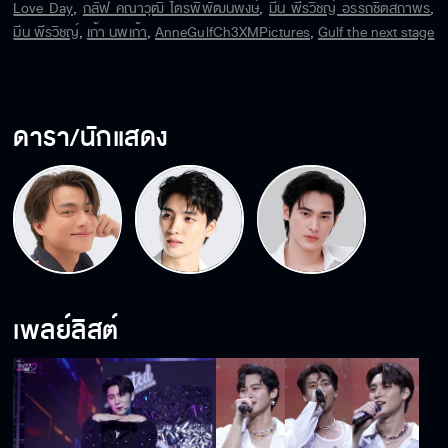
เพราะนี่คือ Exclusive Show 3Plus The Moment Happy Love Day Fan 
Love Day
,
กลัฟ คณาวุฒิ ไตรพิพัฒนพงษ์
,
มีน พีรวิชญ์ อรรถชิตสถาพร
,
Meeting Live on Stage
มีน พีรวิชญ์
,
เก้า นพเก้า
,
AnneGulfCh3XMPictures
,
Gulf the next stage
documentary
,
GulfTheNextStage
,
Gulf
,
Mean
ดารา/นักแสดง
เพลย์ลิสต์