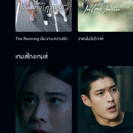
The Running เงิน งาน ความรัก
วาดฝันวันวิวาห์
เกมส์โกงเกมส์