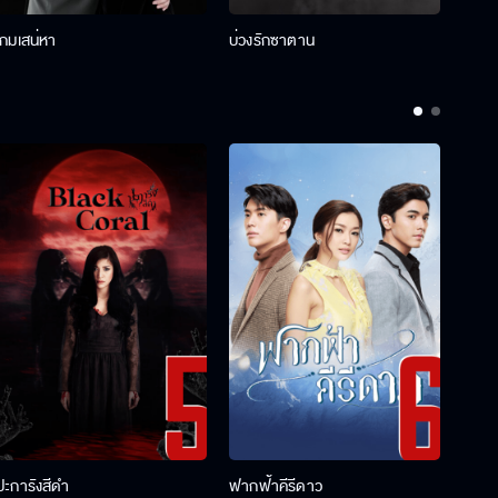
เกมเสน่หา
บ่วงรักซาตาน
บ่วงห
ปะการังสีดำ
ฟากฟ้าคีรีดาว
พ่อคร