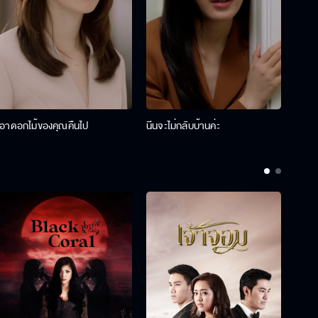
เอาดอกไม้ของคุณคืนไป
นีนจะไม่กลับบ้านค่ะ
นินท