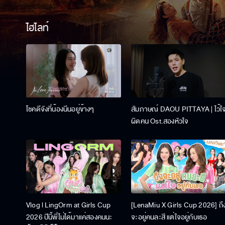
ไฮไลท์
โชคดีจังที่น้องนีนอยู่ข้างๆ
สัมภาษณ์ DAOU PITTAYA | ไว้ใ
ผิดคน Ost.สองหัวใจ
Vlog l LingOrm at Girls Cup
[LenaMiu X Girls Cup 2026] ถึ
2026 ปีนี้พี่ไม่ได้มาแค่สองคนนะ
จะอยู่คนละสี แต่ใจอยู่กับเธอ