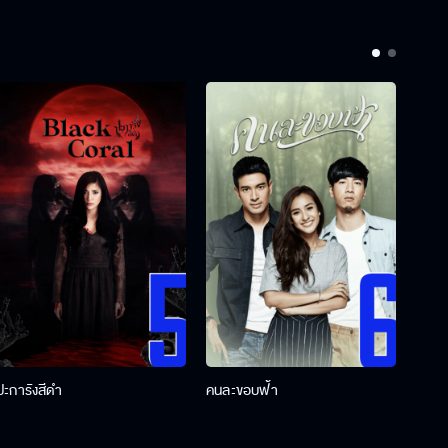
ปะการังสีดำ
คนละขอบฟ้า
ผู้กอ