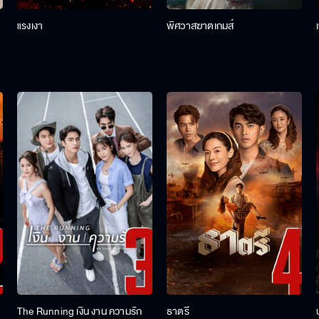
แรงเงา
พิศวาสฆาตเกมส์
The Running เงิน งาน ความรัก
ธาตรี