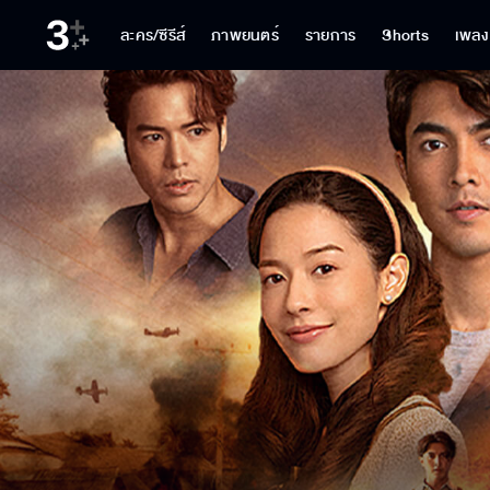
ละคร/ซีรีส์
ภาพยนตร์
รายการ
Shorts
เพลง