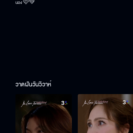
น้อง 🩷💚
วาดฝันวันวิวาห์