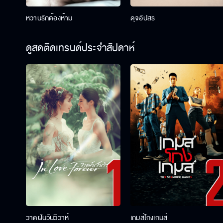
หวานรักต้องห้าม
ดุจอัปสร
ดูสดติดเทรนด์ประจำสัปดาห์
วาดฝันวันวิวาห์
เกมส์โกงเกมส์