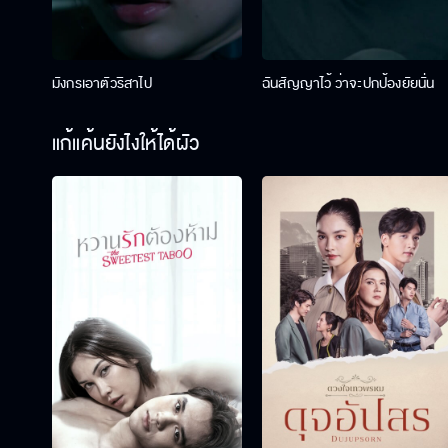
มังกรเอาตัวริสาไป
ฉันสัญญาไว้ ว่าจะปกป้องยัยนั่น
แก้แค้นยังไงให้ได้ผัว