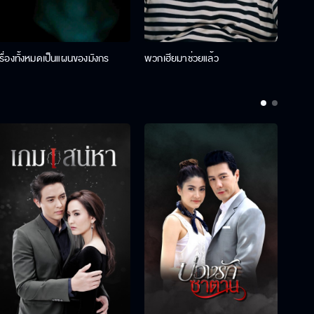
เรื่องทั้งหมดเป็นแผนของมังกร
พวกเฮียมาช่วยแล้ว
ที่ป๊า