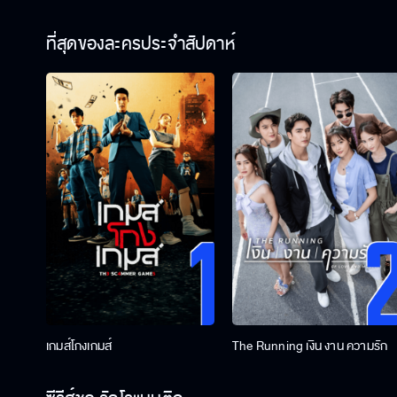
ที่สุดของละครประจำสัปดาห์
เกมส์โกงเกมส์
The Running เงิน งาน ความรัก