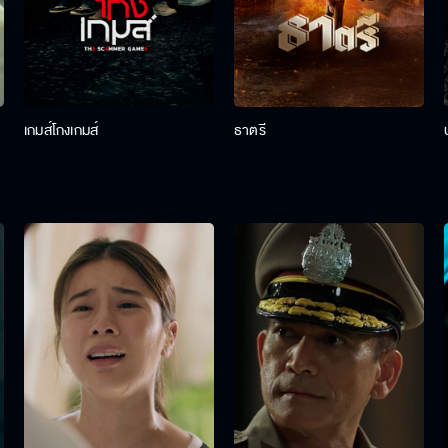
เกมส์โกงเกมส์
ธาตรี