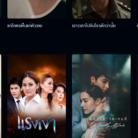
แกโคตรเห็นแก่ตัวเลย
เอาเวลาไปจับโจรดีกว่ามั้ย