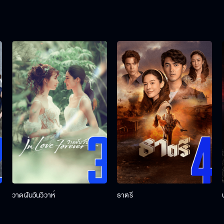
วาดฝันวันวิวาห์
ธาตรี