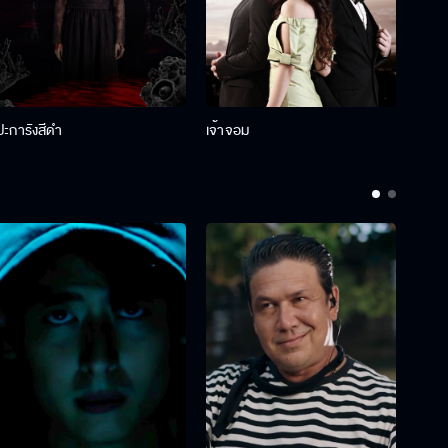
ปะการังสีดำ
เจ้าจอม
รักกั