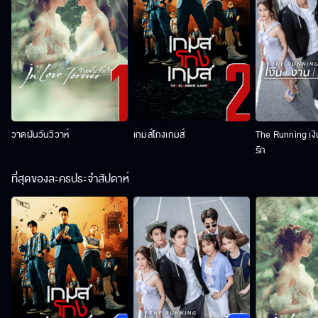
วาดฝันวันวิวาห์
เกมส์โกงเกมส์
The Running เง
รัก
ที่สุดของละครประจำสัปดาห์