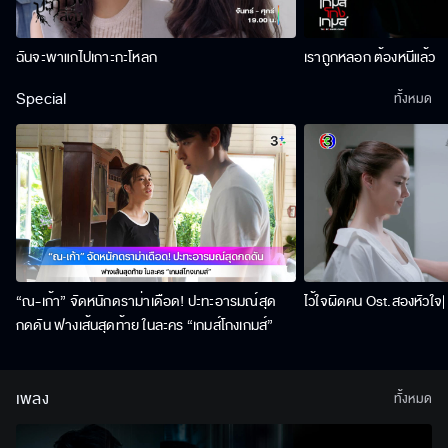
ฉันจะพาแกไปเกาะกะโหลก
เราถูกหลอก ต้องหนีแล้ว
Special
ทั้งหมด
“ณ-เก้า” จัดหนักดราม่าเดือด! ปะทะอารมณ์สุด
ไว้ใจผิดคน Ost.สองหัวใจ| 
กดดัน ฟางเส้นสุดท้าย ในละคร “เกมส์โกงเกมส์”
เพลง
ทั้งหมด