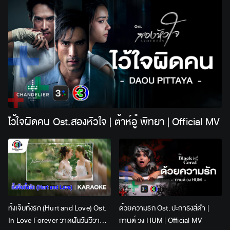
ไว้ใจผิดคน Ost.สองหัวใจ | ต้าห์อู๋ พิทยา | Official MV
ทั้งเจ็บทั้งรัก (Hurt and Love) Ost.
ด้วยความรัก Ost. ปะการังสีดำ |
In Love Forever วาดฝันวันวิวาห์ |
กานต์ วง HUM | Official MV