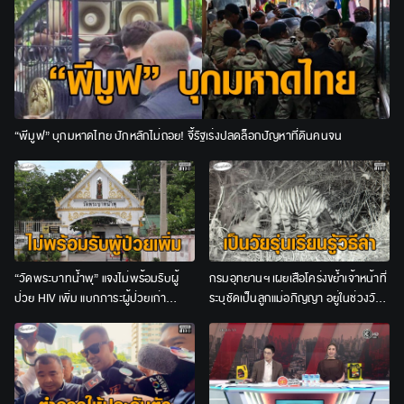
“พีมูฟ” บุกมหาดไทย ปักหลักไม่ถอย! จี้รัฐเร่งปลดล็อกปัญหาที่ดินคนจน
“วัดพระบาทน้ำพุ” แจงไม่พร้อมรับผู้
กรมอุทยานฯ เผยเสือโคร่งขย้ำเจ้าหน้าที่
ป่วย HIV เพิ่ม แบกภาระผู้ป่วยเก่า
ระบุชัดเป็นลูกแม่อภิญญา อยู่ในช่วงวัย
จนท.อีกกว่า 200 ชีวิต
รุ่น ชี้ไม่เข้าข่าย “เสือกินคน”