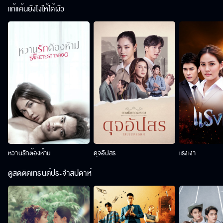
แก้แค้นยังไงให้ได้ผัว
หวานรักต้องห้าม
ดุจอัปสร
แรงเงา
ดูสดติดเทรนด์ประจำสัปดาห์