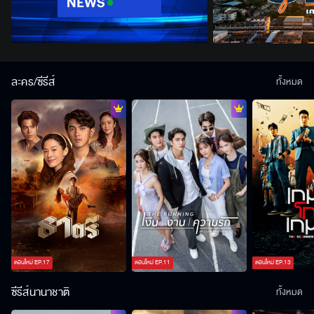
ละคร/ซีรีส์
ทั้งหมด
ตอนใหม่
EP.
17
ตอนใหม่
EP.
11
ตอนใหม่
EP.
13
ซีรีส์นานาชาติ
ทั้งหมด