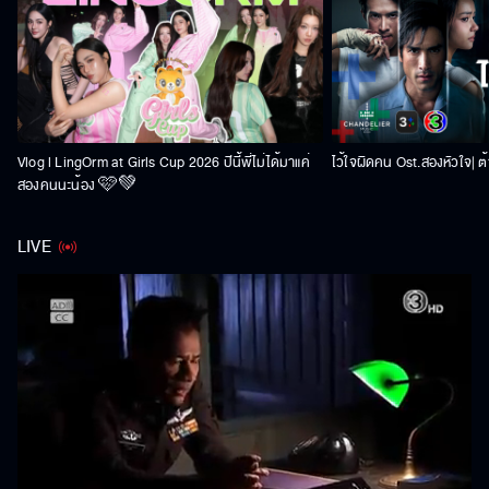
Vlog l LingOrm at Girls Cup 2026 ปีนี้พี่ไม่ได้มาแค่
ไว้ใจผิดคน Ost.สองหัวใจ| ต้า
สองคนนะน้อง 🩷💚
LIVE