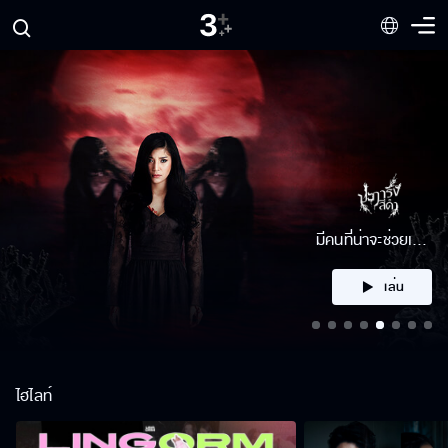
คลิก
ไฮไลท์