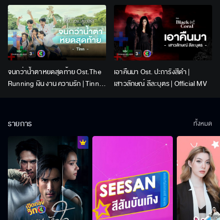
Lingling Kwong x Orm
Kornnaphat | Official Karaoke
จนกว่าน้ำตาหยดสุดท้าย Ost.The
เอาคืนมา Ost. ปะการังสีดำ |
Running เงิน งาน ความรัก | Tinn |
เสาวลักษณ์ ลีละบุตร | Official MV
Official MV
รายการ
ทั้งหมด