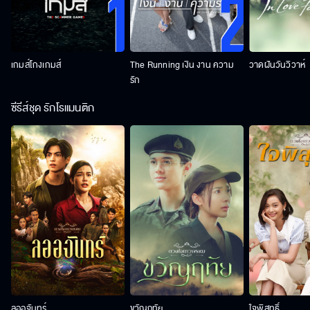
เกมส์โกงเกมส์
The Running เงิน งาน ความ
วาดฝันวันวิวาห์
รัก
ซีรีส์ชุด รักโรแมนติก
ลออจันทร์
ขวัญฤทัย
ใจพิสุทธิ์