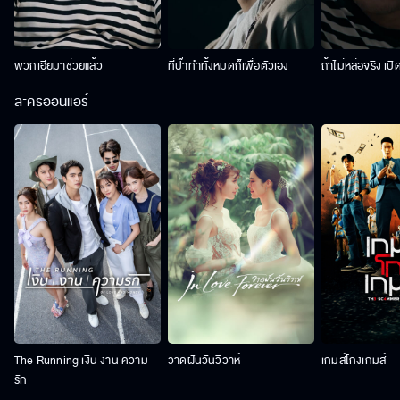
พวกเฮียมาช่วยแล้ว
ที่ป๊าทำทั้งหมดก็เพื่อตัวเอง
ถ้าไม่หล่อจริง เปิ
ละครออนแอร์
The Running เงิน งาน ความ
วาดฝันวันวิวาห์
เกมส์โกงเกมส์
รัก