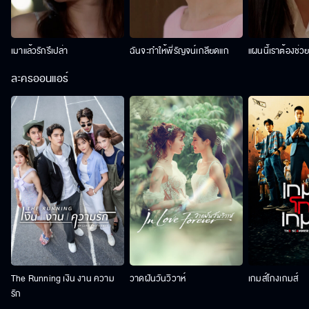
เมาแล้วรักรึเปล่า
ฉันจะทำให้พี่รัญจน์เกลียดแก
แผนนี้เราต้องช่ว
ละครออนแอร์
The Running เงิน งาน ความ
วาดฝันวันวิวาห์
เกมส์โกงเกมส์
รัก