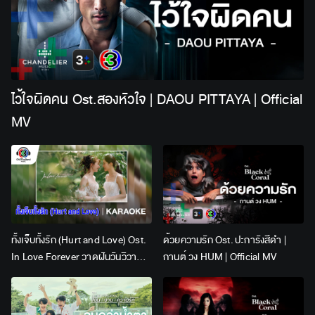
ไว้ใจผิดคน Ost.สองหัวใจ | DAOU PITTAYA | Official
MV
ทั้งเจ็บทั้งรัก (Hurt and Love) Ost.
ด้วยความรัก Ost. ปะการังสีดำ |
In Love Forever วาดฝันวันวิวาห์ |
กานต์ วง HUM | Official MV
Lingling Kwong x Orm
Kornnaphat | Official Karaoke