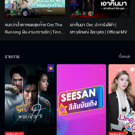
จนกว่าน้ำตาหยดสุดท้าย Ost.The
เอาคืนมา Ost. ปะการังสีดำ |
Running เงิน งาน ความรัก | Tinn |
เสาวลักษณ์ ลีละบุตร | Official MV
Official MV
รายการ
ทั้งหมด
ตอนใหม่
EP.
127
ตอนใหม่
EP.
11