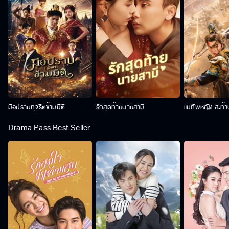
มือปราบทุจริตข้ามมิติ
รักสุดท้ายนายสามี
แม่ทัพหญิง สะท้
Drama Pass Best Seller