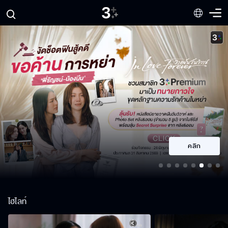
คลิก
ไฮไลท์