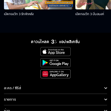
เปิดกองวิก 3 รักหักหลัง
เปิดกองวิก 3 ปิ่นอนงค์
ดาวน์โหลด
แอปพลิเคชั่น
ละคร / ซีรีส์
ละคร/ซีรีส์
รายการ
ซีรีส์นานาชาติ
รายการทั้งหมด
ข่าว