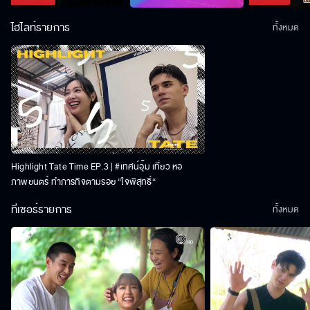
ไฮไลท์รายการ
ทั้งหมด
Highlight Tate Time EP.3 | #เทศน์อุ้ม เที่ยว หอ
ภาพยนตร์ ทำภารกิจตามรอย “ใจพิสุทธิ์“
ทีเซอร์รายการ
ทั้งหมด