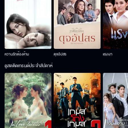
หวานรักต้องห้าม
ดุจอัปสร
แรงเงา
ดูสดติดเทรนด์ประจำสัปดาห์