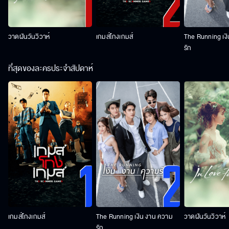
วาดฝันวันวิวาห์
เกมส์โกงเกมส์
The Running เง
รัก
ที่สุดของละครประจำสัปดาห์
เกมส์โกงเกมส์
The Running เงิน งาน ความ
วาดฝันวันวิวาห์
รัก