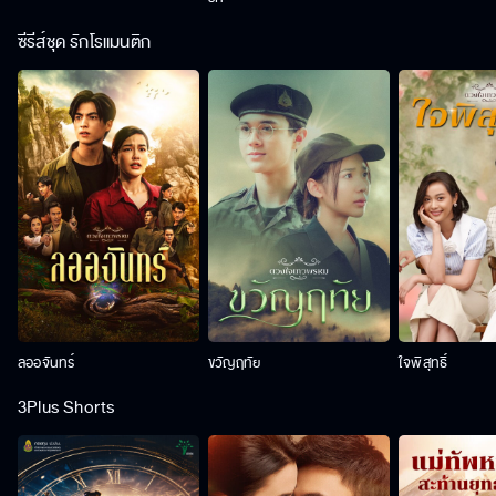
ซีรีส์ชุด รักโรแมนติก
ลออจันทร์
ขวัญฤทัย
ใจพิสุทธิ์
3Plus Shorts