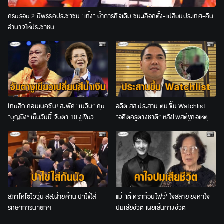
ครบรอบ 2 ปีพรรคประชาชน "เท้ง" ย้ำภารกิจเดิม ชนะเลือกตั้ง-เปลี่ยนประเทศ-คืน
อำนาจให้ประชาชน
ไทยลีก คอนเนคชั่น! สะพัด “เนวิน” คุย
อดีต สส.ประสาน ตม.ขึ้น Watchlist
“บุญยิ่ง” เย็นวันนี้ จับตา 10 งูเขียว
“อดีตครูต่างชาติ” หลังโพสต์ขู่ก่อเหตุ
เปลี่ยนสีน้ำเงินหรือไม่
สภาโคโซโววุ่น สส.ฝ่ายค้าน ปาไข่ใส่
แม่ 'เต้ ดราก้อนไฟว์' ใจสลาย ยังคาใจ
รักษาการนายกฯ
ปมเสียชีวิต เผยเส้นทางชีวิต