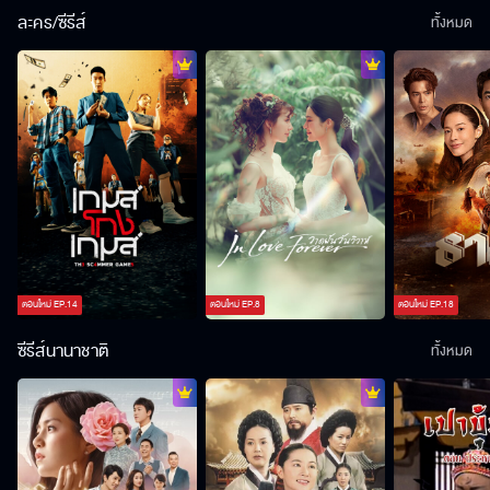
ละคร/ซีรีส์
ทั้งหมด
ตอนใหม่
EP.
14
ตอนใหม่
EP.
8
ตอนใหม่
EP.
18
ซีรีส์นานาชาติ
ทั้งหมด