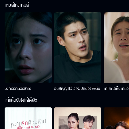
เกมส์โกงเกมส์
มังกรเอาตัวริสาไป
ฉันสัญญาไว้ ว่าจะปกป้องยัยนั่น
แกโคตรเห็นแก่ตั
แก้แค้นยังไงให้ได้ผัว