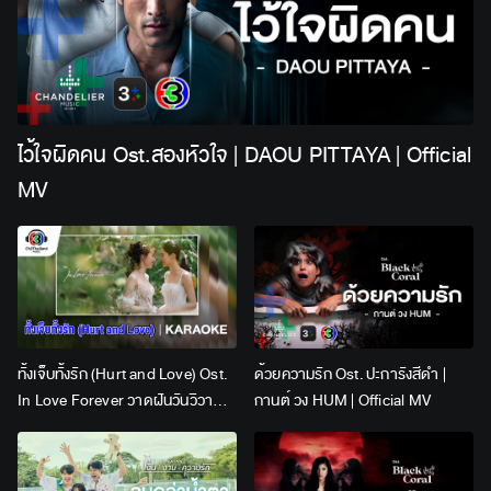
ไว้ใจผิดคน Ost.สองหัวใจ | DAOU PITTAYA | Official
MV
ทั้งเจ็บทั้งรัก (Hurt and Love) Ost.
ด้วยความรัก Ost. ปะการังสีดำ |
In Love Forever วาดฝันวันวิวาห์ |
กานต์ วง HUM | Official MV
Lingling Kwong x Orm
Kornnaphat | Official Karaoke