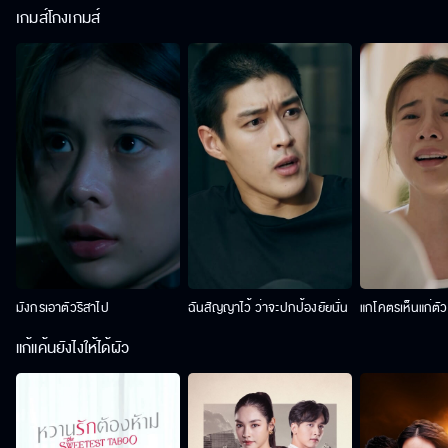
เกมส์โกงเกมส์
มังกรเอาตัวริสาไป
ฉันสัญญาไว้ ว่าจะปกป้องยัยนั่น
แกโคตรเห็นแก่ตั
แก้แค้นยังไงให้ได้ผัว