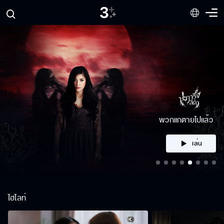
คลิก
ไฮไลท์