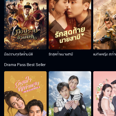
มือปราบทุจริตข้ามมิติ
รักสุดท้ายนายสามี
แม่ทัพหญิง สะท้
Drama Pass Best Seller