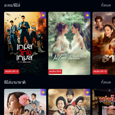
ละคร/ซีรีส์
ทั้งหมด
ตอนใหม่
EP.
14
ตอนใหม่
EP.
8
ตอนใหม่
EP.
18
ซีรีส์นานาชาติ
ทั้งหมด