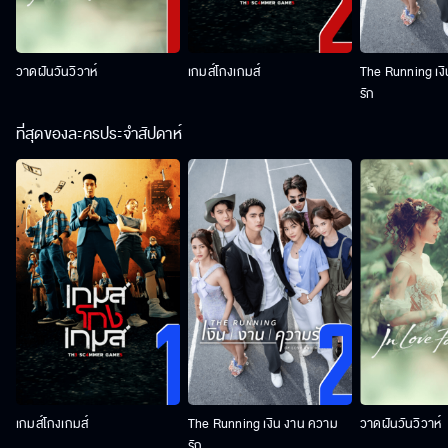
วาดฝันวันวิวาห์
เกมส์โกงเกมส์
The Running เง
รัก
ที่สุดของละครประจำสัปดาห์
เกมส์โกงเกมส์
The Running เงิน งาน ความ
วาดฝันวันวิวาห์
รัก