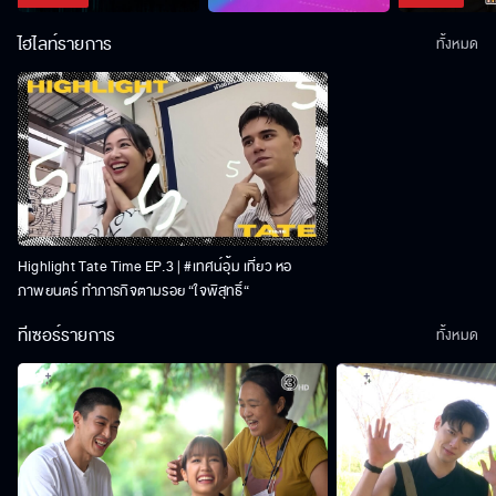
ไฮไลท์รายการ
ทั้งหมด
Highlight Tate Time EP.3 | #เทศน์อุ้ม เที่ยว หอ
ภาพยนตร์ ทำภารกิจตามรอย “ใจพิสุทธิ์“
ทีเซอร์รายการ
ทั้งหมด