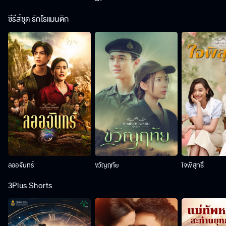
ซีรีส์ชุด รักโรแมนติก
ลออจันทร์
ขวัญฤทัย
ใจพิสุทธิ์
3Plus Shorts