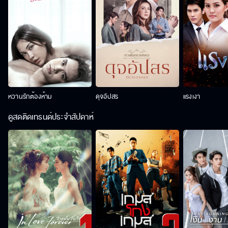
หวานรักต้องห้าม
ดุจอัปสร
แรงเงา
ดูสดติดเทรนด์ประจำสัปดาห์