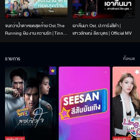
จนกว่าน้ำตาหยดสุดท้าย Ost.The
เอาคืนมา Ost. ปะการังสีดำ |
Running เงิน งาน ความรัก | Tinn |
เสาวลักษณ์ ลีละบุตร | Official MV
Official MV
รายการ
ทั้งหมด
ตอนใหม่
EP.
127
ตอนใหม่
EP.
11