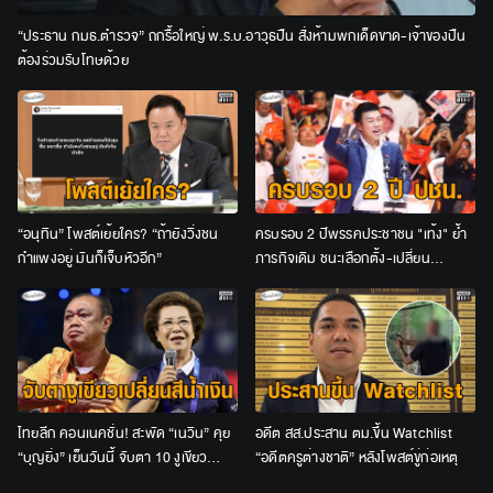
“ประธาน กมธ.ตำรวจ” ถกรื้อใหญ่ พ.ร.บ.อาวุธปืน สั่งห้ามพกเด็ดขาด-เจ้าของปืน
ต้องร่วมรับโทษด้วย
“อนุทิน” โพสต์เย้ยใคร? “ถ้ายังวิ่งชน
ครบรอบ 2 ปีพรรคประชาชน "เท้ง" ย้ำ
กำแพงอยู่ มันก็เจ็บหัวอีก”
ภารกิจเดิม ชนะเลือกตั้ง-เปลี่ยน
ประเทศ-คืนอำนาจให้ประชาชน
ไทยลีก คอนเนคชั่น! สะพัด “เนวิน” คุย
อดีต สส.ประสาน ตม.ขึ้น Watchlist
“บุญยิ่ง” เย็นวันนี้ จับตา 10 งูเขียว
“อดีตครูต่างชาติ” หลังโพสต์ขู่ก่อเหตุ
เปลี่ยนสีน้ำเงินหรือไม่