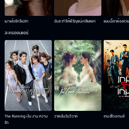
เมาแล้วรักรึเปล่า
ฉันจะทำให้พี่รัญจน์เกลียดแก
แผนนี้เราต้องช่ว
ละครออนแอร์
The Running เงิน งาน ความ
วาดฝันวันวิวาห์
เกมส์โกงเกมส์
รัก