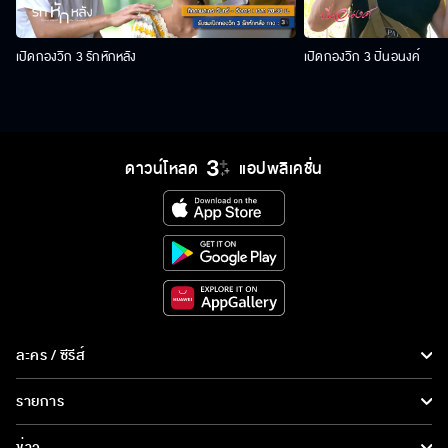
เปิดกองวิก 3 รักหักหลัง
เปิดกองวิก 3 ปิ่นอนงค์
ดาวน์โหลด
แอปพลิเคชั่น
ละคร / ซีรีส์
ละคร/ซีรีส์
รายการ
ซีรีส์นานาชาติ
รายการทั้งหมด
ข่าว