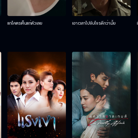
แกโคตรเห็นแก่ตัวเลย
เอาเวลาไปจับโจรดีกว่ามั้ย