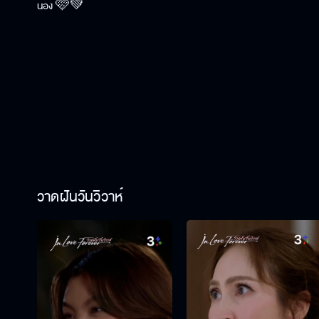
น้อง 🩷💚
วาดฝันวันวิวาห์