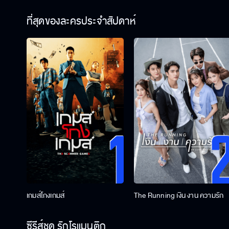
ที่สุดของละครประจำสัปดาห์
เกมส์โกงเกมส์
The Running เงิน งาน ความรัก
ซีรีส์ชุด รักโรแมนติก