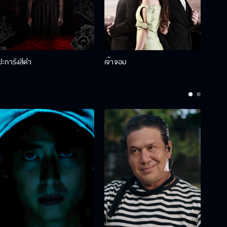
ปะการังสีดำ
เจ้าจอม
รักกั