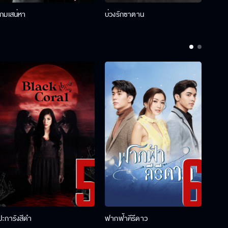
เกมเสน่หา
บ่วงรักซาตาน
บ่วงห
ปะการังสีดำ
ฟากฟ้าคีรีดาว
พ่อคร