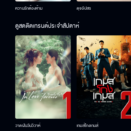
หวานรักต้องห้าม
ดุจอัปสร
ดูสดติดเทรนด์ประจำสัปดาห์
วาดฝันวันวิวาห์
เกมส์โกงเกมส์