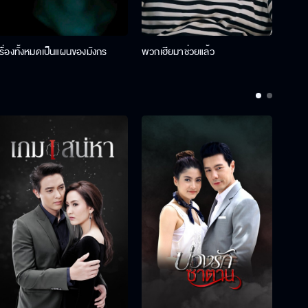
เรื่องทั้งหมดเป็นแผนของมังกร
พวกเฮียมาช่วยแล้ว
ที่ป๊า