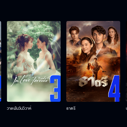
วาดฝันวันวิวาห์
ธาตรี