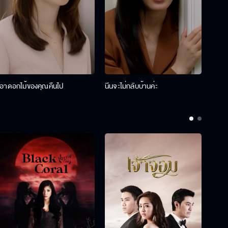
เอาดอกไม้ของคุณคืนไป
นีนจะไม่กลับบ้านค่ะ
นินท