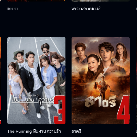
แรงเงา
พิศวาสฆาตเกมส์
The Running เงิน งาน ความรัก
ธาตรี