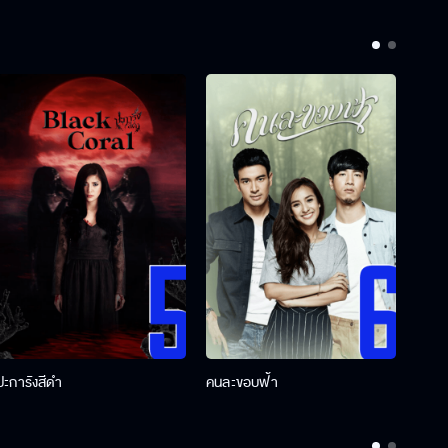
ปะการังสีดำ
คนละขอบฟ้า
ผู้กอ