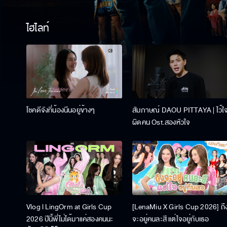
ไฮไลท์
โชคดีจังที่น้องนีนอยู่ข้างๆ
สัมภาษณ์ DAOU PITTAYA | ไว้ใ
ผิดคน Ost.สองหัวใจ
Vlog l LingOrm at Girls Cup
[LenaMiu X Girls Cup 2026] ถึ
2026 ปีนี้พี่ไม่ได้มาแค่สองคนนะ
จะอยู่คนละสี แต่ใจอยู่กับเธอ