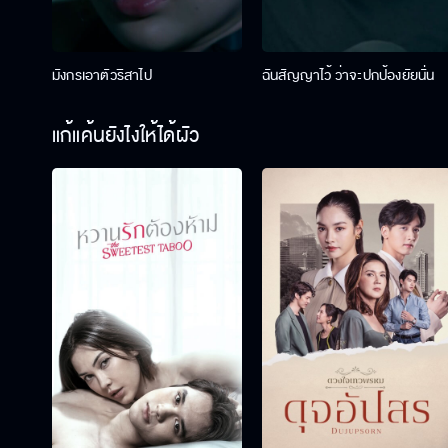
มังกรเอาตัวริสาไป
ฉันสัญญาไว้ ว่าจะปกป้องยัยนั่น
แก้แค้นยังไงให้ได้ผัว