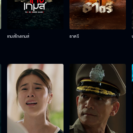
เกมส์โกงเกมส์
ธาตรี