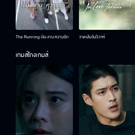
The Running เงิน งาน ความรัก
วาดฝันวันวิวาห์
เกมส์โกงเกมส์