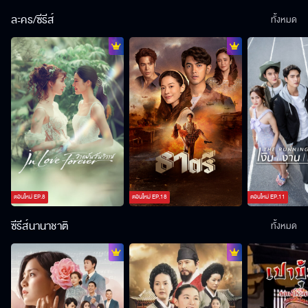
ละคร/ซีรีส์
ทั้งหมด
ตอนใหม่
EP.
8
ตอนใหม่
EP.
18
ตอนใหม่
EP.
11
ซีรีส์นานาชาติ
ทั้งหมด