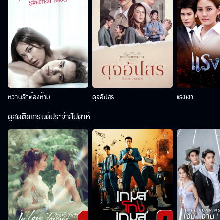
หวานรักต้องห้าม
ดุจอัปสร
แรงเงา
ดูสดติดเทรนด์ประจำสัปดาห์