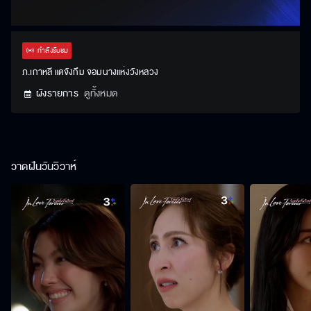
กำลังรับชม
ภ.เกาหลี แดจังกึม จอมนางแห่งวังหลวง
ผังรายการ
ดูทั้งหมด
วาดฝันวันวิวาห์