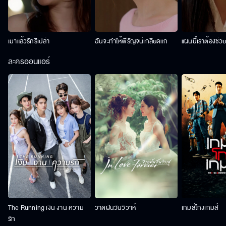
เมาแล้วรักรึเปล่า
ฉันจะทำให้พี่รัญจน์เกลียดแก
แผนนี้เราต้องช่ว
ละครออนแอร์
The Running เงิน งาน ความ
วาดฝันวันวิวาห์
เกมส์โกงเกมส์
รัก