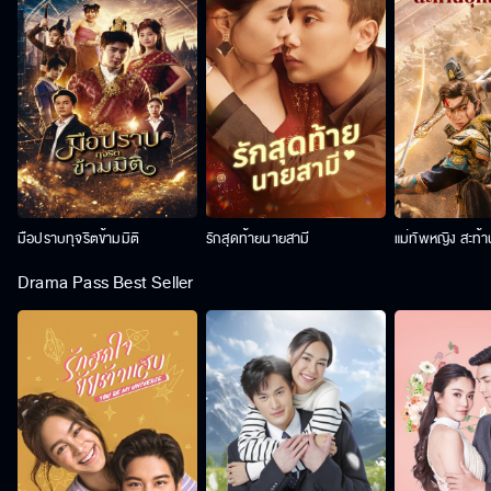
มือปราบทุจริตข้ามมิติ
รักสุดท้ายนายสามี
แม่ทัพหญิง สะท้
Drama Pass Best Seller