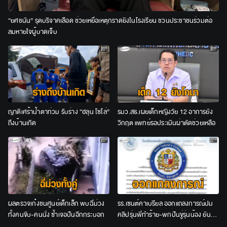
“ยศชนัน” รุดบริจาคเลือด ช่วยเหยื่อเหตุกราดยิงในโรงเรียน ชวนประชาชนร่วมต่อ
ลมหายใจผู้บาดเจ็บ
ญาติเศร้าน้ำตาท่วม รับร่าง “ฮลุน โซโล่”
รมว.สธ.เผยเด็กหญิงวัย 12 อาการยัง
ถึงบ้านเกิด
วิกฤต แพทย์รอประเมินผ่าตัดช่วยเหลือ
ผลตรวจเก๋งชนศูนย์เด็กเล็ก พบฉี่ม่วง
รร.เซนต์คาเบรียล ออกแถลงการณ์ปม
ทั้งคนขับ-คนนั่ง ซ้ำเจอปืนอีกกระบอก
คลิปรุ่นพี่ทำร้าย-พกปืนขู่รุ่นน้อง ยัน
ลงโทษเด็ดขาด ไม่สนับสนุนความรุนแรง