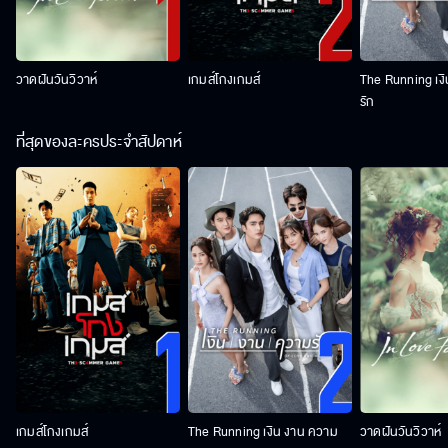
วาดฝันวันวิวาห์
เกมส์โกงเกมส์
The Running เง
รัก
ที่สุดของละครประจำสัปดาห์
เกมส์โกงเกมส์
The Running เงิน งาน ความ
วาดฝันวันวิวาห์