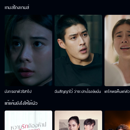
เกมส์โกงเกมส์
มังกรเอาตัวริสาไป
ฉันสัญญาไว้ ว่าจะปกป้องยัยนั่น
แกโคตรเห็นแก่ตั
แก้แค้นยังไงให้ได้ผัว