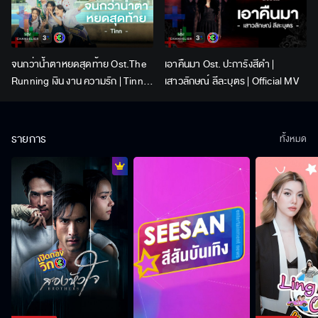
จนกว่าน้ำตาหยดสุดท้าย Ost.The
เอาคืนมา Ost. ปะการังสีดำ |
Running เงิน งาน ความรัก | Tinn |
เสาวลักษณ์ ลีละบุตร | Official MV
Official MV
รายการ
ทั้งหมด