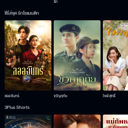
รัก
ซีรีส์ชุด รักโรแมนติก
ลออจันทร์
ขวัญฤทัย
ใจพิสุทธิ์
3Plus Shorts