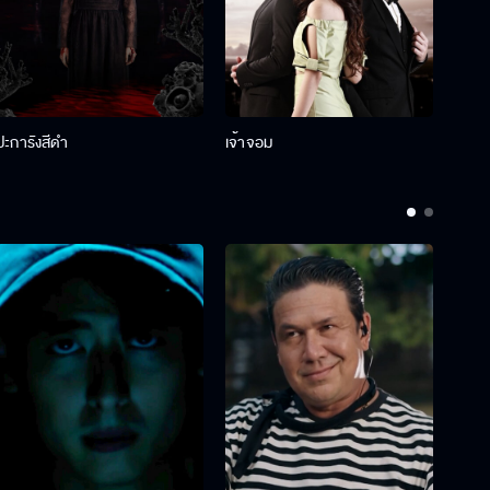
ปะการังสีดำ
เจ้าจอม
รักกั