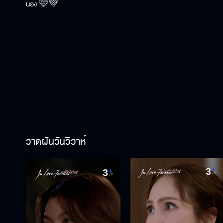
น้อง 🩷💚
วาดฝันวันวิวาห์