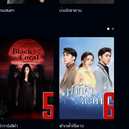
เกมเสน่หา
บ่วงรักซาตาน
บ่วงห
ปะการังสีดำ
ฟากฟ้าคีรีดาว
พ่อคร