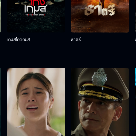
เกมส์โกงเกมส์
ธาตรี