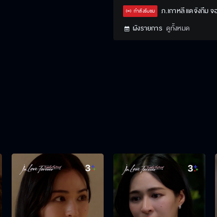
ภ.เกาหลี แดจังกึม จ
กำลังรับชม
ผังรายการ
ดูทั้งหมด