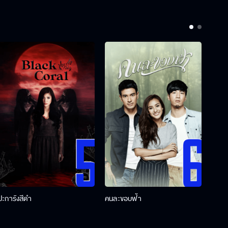
ปะการังสีดำ
คนละขอบฟ้า
ผู้กอ