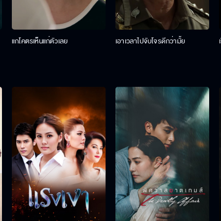
แกโคตรเห็นแก่ตัวเลย
เอาเวลาไปจับโจรดีกว่ามั้ย