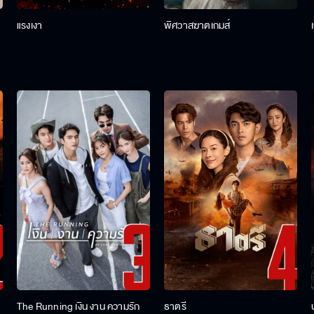
แรงเงา
พิศวาสฆาตเกมส์
The Running เงิน งาน ความรัก
ธาตรี