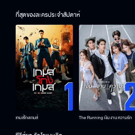
ที่สุดของละครประจำสัปดาห์
เกมส์โกงเกมส์
The Running เงิน งาน ความรัก