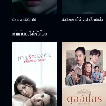
มังกรเอาตัวริสาไป
ฉันสัญญาไว้ ว่าจะปกป้องยัยนั่น
แก้แค้นยังไงให้ได้ผัว