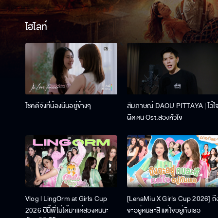
ไฮไลท์
โชคดีจังที่น้องนีนอยู่ข้างๆ
สัมภาษณ์ DAOU PITTAYA | ไว้ใ
ผิดคน Ost.สองหัวใจ
Vlog l LingOrm at Girls Cup
[LenaMiu X Girls Cup 2026] ถึ
2026 ปีนี้พี่ไม่ได้มาแค่สองคนนะ
จะอยู่คนละสี แต่ใจอยู่กับเธอ