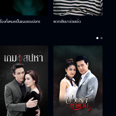
เรื่องทั้งหมดเป็นแผนของมังกร
พวกเฮียมาช่วยแล้ว
ที่ป๊า