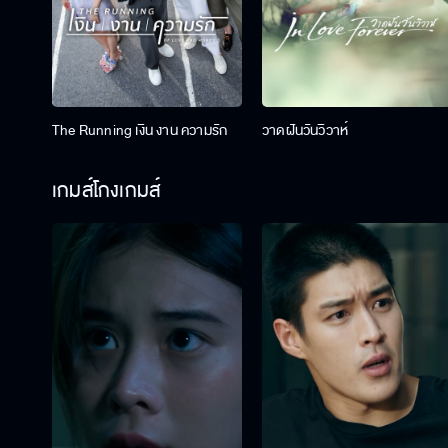
The Running เงิน งาน ความรัก
วาดฝันวันวิวาห์
เกมส์โกงเกมส์