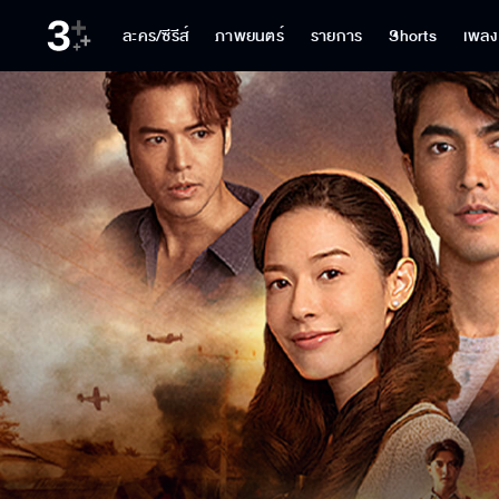
ละคร/ซีรีส์
ภาพยนตร์
รายการ
Shorts
เพลง