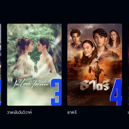
วาดฝันวันวิวาห์
ธาตรี