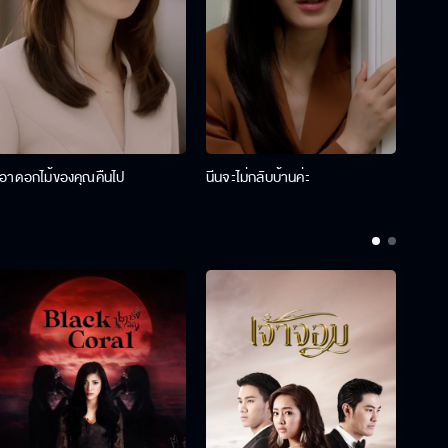
เอาดอกไม้ของคุณคืนไป
นีนจะไม่กลับบ้านค่ะ
นินท