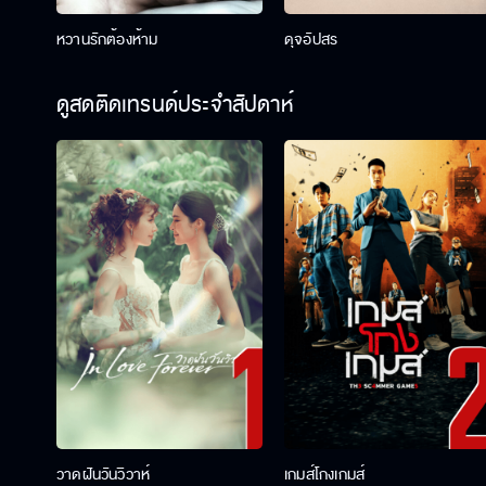
หวานรักต้องห้าม
ดุจอัปสร
ดูสดติดเทรนด์ประจำสัปดาห์
วาดฝันวันวิวาห์
เกมส์โกงเกมส์