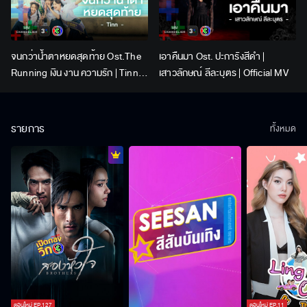
จนกว่าน้ำตาหยดสุดท้าย Ost.The
เอาคืนมา Ost. ปะการังสีดำ |
Running เงิน งาน ความรัก | Tinn |
เสาวลักษณ์ ลีละบุตร | Official MV
Official MV
รายการ
ทั้งหมด
ตอนใหม่
EP.
127
ตอนใหม่
EP.
11