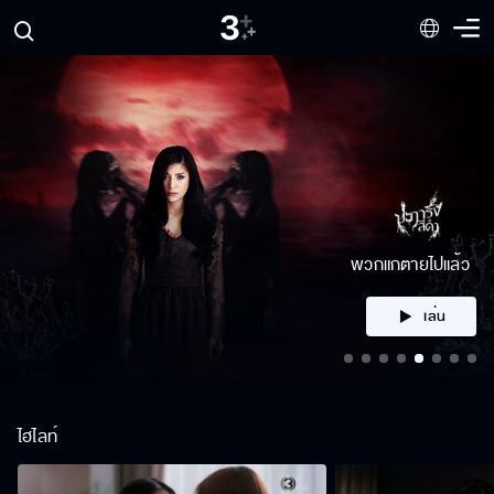
คลิก
ไฮไลท์