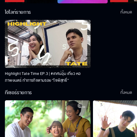
ไฮไลท์รายการ
ทั้งหมด
Highlight Tate Time EP.3 | #เทศน์อุ้ม เที่ยว หอ
ภาพยนตร์ ทำภารกิจตามรอย “ใจพิสุทธิ์“
ทีเซอร์รายการ
ทั้งหมด