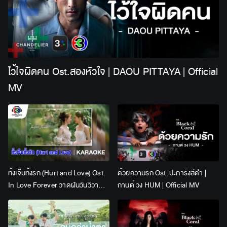
ไว้ใจผิดคน Ost.สองหัวใจ | DAOU PITTAYA | Official
MV
ทั้งเจ็บทั้งรัก (Hurt and Love) Ost.
ด้วยความรัก Ost. ปะการังสีดำ |
In Love Forever วาดฝันวันวิวาห์ |
กานต์ วง HUM | Official MV
Lingling Kwong x Orm
Kornnaphat | Official Karaoke