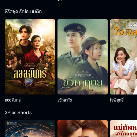
ซีรีส์ชุด รักโรแมนติก
ลออจันทร์
ขวัญฤทัย
ใจพิสุทธิ์
3Plus Shorts