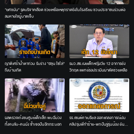
“ยศชนัน” รุดบริจาคเลือด ช่วยเหยื่อเหตุกราดยิงในโรงเรียน ชวนประชาชนร่วมต่อ
ลมหายใจผู้บาดเจ็บ
ญาติเศร้าน้ำตาท่วม รับร่าง “ฮลุน โซโล่”
รมว.สธ.เผยเด็กหญิงวัย 12 อาการยัง
ถึงบ้านเกิด
วิกฤต แพทย์รอประเมินผ่าตัดช่วยเหลือ
ผลตรวจเก๋งชนศูนย์เด็กเล็ก พบฉี่ม่วง
รร.เซนต์คาเบรียล ออกแถลงการณ์ปม
ทั้งคนขับ-คนนั่ง ซ้ำเจอปืนอีกกระบอก
คลิปรุ่นพี่ทำร้าย-พกปืนขู่รุ่นน้อง ยัน
ลงโทษเด็ดขาด ไม่สนับสนุนความรุนแรง