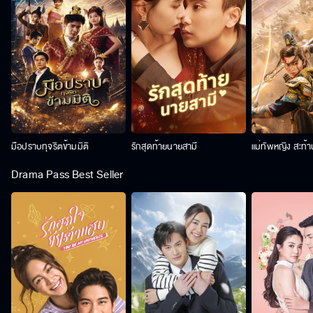
มือปราบทุจริตข้ามมิติ
รักสุดท้ายนายสามี
แม่ทัพหญิง สะท้
Drama Pass Best Seller