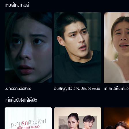
เกมส์โกงเกมส์
มังกรเอาตัวริสาไป
ฉันสัญญาไว้ ว่าจะปกป้องยัยนั่น
แกโคตรเห็นแก่ตั
แก้แค้นยังไงให้ได้ผัว