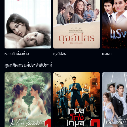
หวานรักต้องห้าม
ดุจอัปสร
แรงเงา
ดูสดติดเทรนด์ประจำสัปดาห์