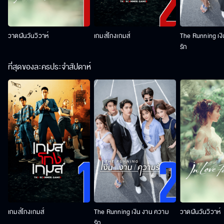
วาดฝันวันวิวาห์
เกมส์โกงเกมส์
The Running เง
รัก
ที่สุดของละครประจำสัปดาห์
เกมส์โกงเกมส์
The Running เงิน งาน ความ
วาดฝันวันวิวาห์
รัก