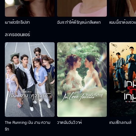
เมาแล้วรักรึเปล่า
ฉันจะทำให้พี่รัญจน์เกลียดแก
แผนนี้เราต้องช่ว
ละครออนแอร์
The Running เงิน งาน ความ
วาดฝันวันวิวาห์
เกมส์โกงเกมส์
รัก