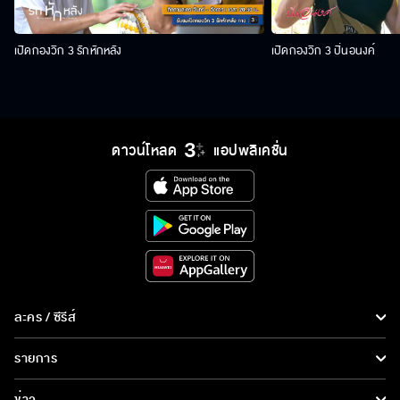
เปิดกองวิก 3 รักหักหลัง
เปิดกองวิก 3 ปิ่นอนงค์
ดาวน์โหลด
แอปพลิเคชั่น
ละคร / ซีรีส์
ละคร/ซีรีส์
รายการ
ซีรีส์นานาชาติ
รายการทั้งหมด
ข่าว