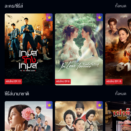
ละคร/ซีรีส์
ทั้งหมด
ตอนใหม่
EP.
15
ตอนใหม่
EP.
8
ตอนใหม่
EP.
18
ซีรีส์นานาชาติ
ทั้งหมด