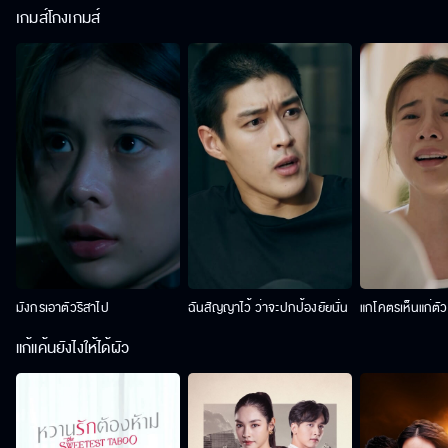
เกมส์โกงเกมส์
มังกรเอาตัวริสาไป
ฉันสัญญาไว้ ว่าจะปกป้องยัยนั่น
แกโคตรเห็นแก่ตั
แก้แค้นยังไงให้ได้ผัว