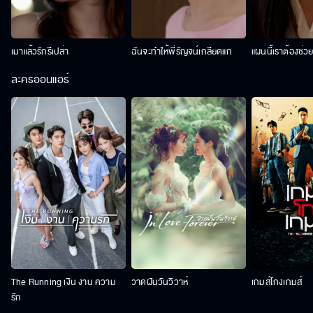
เมาแล้วรักรึเปล่า
ฉันจะทำให้พี่รัญจน์เกลียดแก
แผนนี้เราต้องช่ว
ละครออนแอร์
The Running เงิน งาน ความ
วาดฝันวันวิวาห์
เกมส์โกงเกมส์
รัก