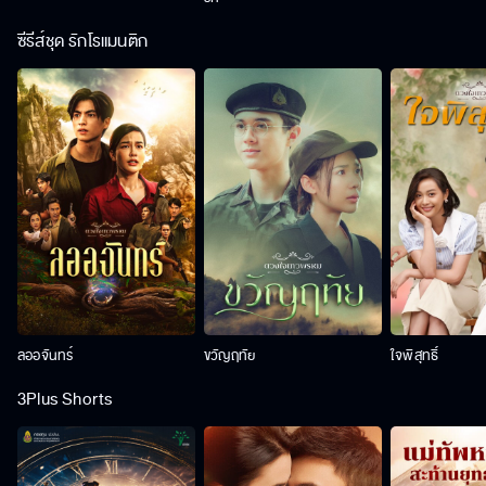
ซีรีส์ชุด รักโรแมนติก
ลออจันทร์
ขวัญฤทัย
ใจพิสุทธิ์
3Plus Shorts