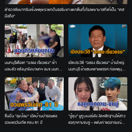
ตำรวจชัยนาทรับแจ้งเหตุพระพกปืนรอรับยา แตกตื่นทั้งโรงพยาบาลที่แท้เป็น “เคส
มือถือ”
นนทบุรีเดือด! “ฉลอง เรี่ยวแรง” เข้า
เปิดประวัติ “ฉลอง เรี่ยวแรง” บ้านใหญ่
มอบตัว หลังบุกยิงนายกฯ อบจ.นนทบุรี
นนทบุรี ย้ายซบหลายพรรค ก่อเหตุบุก
พร้อมคนขับรถ
ยิง “นายก อบจ. นนทบุรี”
ชื่นมื่น “ลุงป้อม” เปิดบ้านป่ารอยต่อ
“อู๋จุน” ยูทูบเบอร์ดัง งัดหลักฐานโต้สาว
อวยพรวันเกิด ครบ 81 ปี
แฉคุกคามข่มขู่ – แฟนเก่าแฉอารมณ์
ร้อน ผีเข้าผีออก