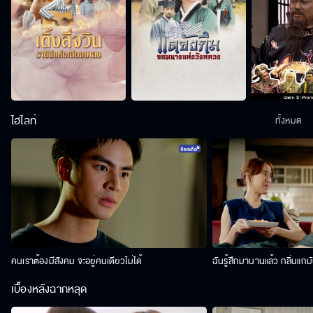
ไฮไลท์
ทั้งหมด
คนเราต้องมีสังคม จะอยู่คนเดียวไม่ได้
ฉันรู้สึกมานานแล้ว กลิ่นแกม
เบื้องหลังฉากหลุด