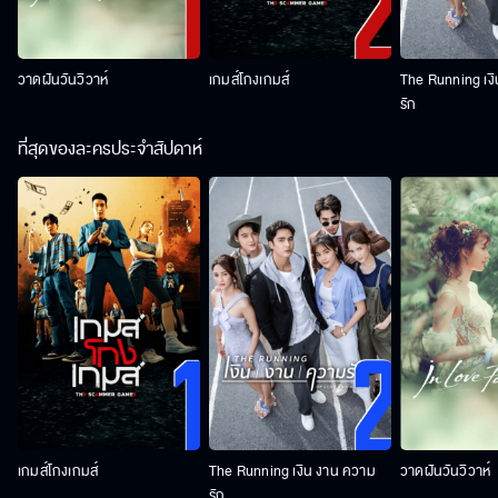
วาดฝันวันวิวาห์
เกมส์โกงเกมส์
The Running เง
รัก
ที่สุดของละครประจำสัปดาห์
เกมส์โกงเกมส์
The Running เงิน งาน ความ
วาดฝันวันวิวาห์
รัก