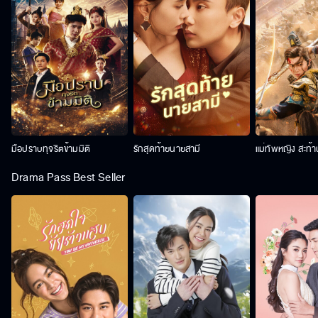
มือปราบทุจริตข้ามมิติ
รักสุดท้ายนายสามี
แม่ทัพหญิง สะท้
Drama Pass Best Seller