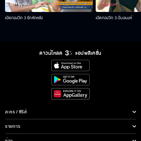
เปิดกองวิก 3 รักหักหลัง
เปิดกองวิก 3 ปิ่นอนงค์
ดาวน์โหลด
แอปพลิเคชั่น
ละคร / ซีรีส์
ละคร/ซีรีส์
รายการ
ซีรีส์นานาชาติ
รายการทั้งหมด
ข่าว