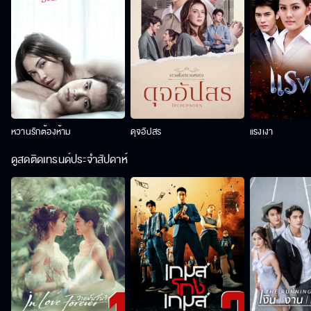
หวานรักต้องห้าม
ดุจอัปสร
แรงเงา
ดูสดติดเทรนด์ประจำสัปดาห์