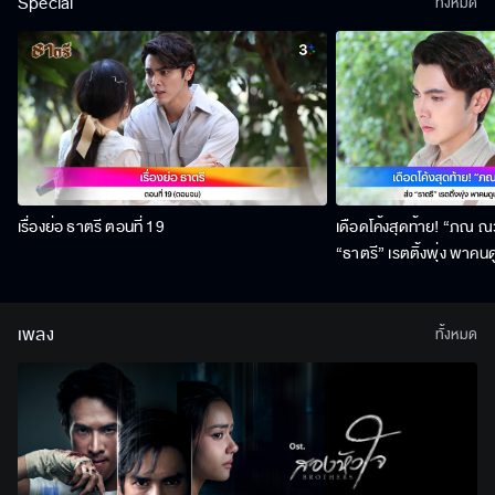
Special
ทั้งหมด
เรื่องย่อ ธาตรี ตอนที่ 19
เดือดโค้งสุดท้าย! “ภณ ณวั
“ธาตรี” เรตติ้งพุ่ง พาคนด
สิงหาคมนี้ !
เพลง
ทั้งหมด