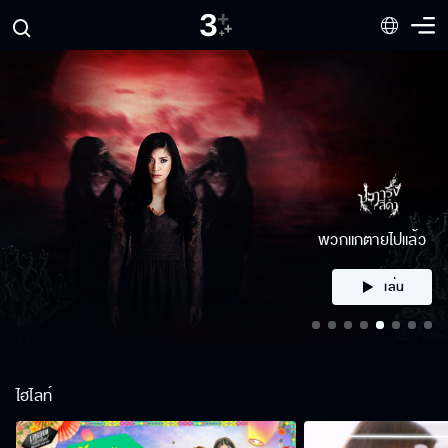
คลิก
ไฮไลท์