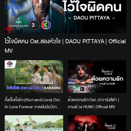
ไว้ใจผิดคน Ost.สองหัวใจ | DAOU PITTAYA | Official
MV
ทั้งเจ็บทั้งรัก (Hurt and Love) Ost.
ด้วยความรัก Ost. ปะการังสีดำ |
In Love Forever วาดฝันวันวิวาห์ |
กานต์ วง HUM | Official MV
Lingling Kwong x Orm
Kornnaphat | Official Karaoke