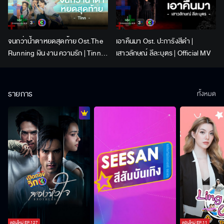
จนกว่าน้ำตาหยดสุดท้าย Ost.The
เอาคืนมา Ost. ปะการังสีดำ |
Running เงิน งาน ความรัก | Tinn |
เสาวลักษณ์ ลีละบุตร | Official MV
Official MV
รายการ
ทั้งหมด
ตอนใหม่
EP.
127
ตอนใหม่
EP.
11