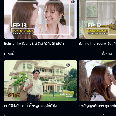
Behind The Scene เงิน งาน ความรัก EP.13
Behind The Scene เงิน งา
ทีเซอร์
ทั้งหมด
สมบัติยังรักษาไม่ได้ จะดูแลเธอได้ยังไง
เราสัญญากันแล้ว คุณจำไม