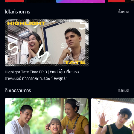
ไฮไลท์รายการ
ทั้งหมด
Highlight Tate Time EP.3 | #เทศน์อุ้ม เที่ยว หอ
ภาพยนตร์ ทำภารกิจตามรอย “ใจพิสุทธิ์“
ทีเซอร์รายการ
ทั้งหมด