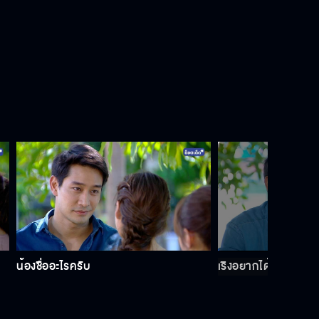
พิมไม่ได้มาทำดี แต่พิมมาทำหน้าที่
เพื่อน
ผมอยากให้คุณกล้าที่จะให้โอกาสกับ
ตัวเองอีกครั้ง
รู้ตั้งนานแล้วว่าคุณชอบผม รู้ว่าผม
ชอบคุณ แล้วทำไมไม่บอก
น้องชื่ออะไรครับ
เริงอยากได้อะไร พี่จ
ถ้า พี่ฤกษ์ ยังทำใจไม่ได้ ไม่ต้องมางาน
แต่งพิม ก็ได้นะคะ