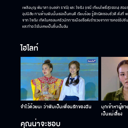
เพลิงบุญ พิมาลา (เบลล่า ราณี) และ ใจเริง (เจนี่ เทียนโพธิ์สุวรรณ) สองสาว
อุปนิสัย ทางด้านพิมนั้นเธอเป็นคนดี เรียบร้อย รู้จักผิดชอบชั่วดี ดั่งที
จาก ใจเริง เกิดในครอบครัวนักการเมืองชื่อดังร่ำรวยจากการคอร์รัปชัน ใจ
และทำอะไรไม่เคยเป็นชิ้นเป็นอัน
ไฮไลท์
จำไว้ด้วยนะ ว่าพิมเป็นเพื่อนรักของฉัน
บุกเข้าหาผู้ชาย
เป็นแม่เลี้ยง
คุณน่าจะชอบ