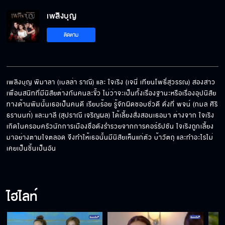
เพลิงบุญ EP.25[5/6]
เพลิงบุญ
ติดตาม
เพลิงบุญ EP.25[6/6]
เพลิงบุญ พิมาลา (เบลล่า ราณี) และ ใจเริง (เจนี่ เทียนโพธิ์สุวรรณ) สองสาว
เพื่อนสนิทที่มีนิสัยต่างกันคนละขั้ว ไม่ว่าจะเป็นทั้งเรื่องฐานะหรือเรื่องอุปนิสัย 
ทางด้านพิมนั้นเธอเป็นคนดี เรียบร้อย รู้จักผิดชอบชั่วดี ดั่งที่ พจน์ (กมล ศิริ
ธรานนท์) และมาลี (สุปราณี เจริญผล) ได้เลี้ยงสั่งสอนเธอมา ต่างจาก ใจเริง 
เกิดในครอบครัวนักการเมืองชื่อดังร่ำรวยจากการคอร์รัปชัน ใจเริงถูกเลี้ยง
มาอย่างตามใจตลอด จึงทำให้เธอนั้นมีนิสัยเห็นแก่ตัว บ้าวัตถุ และทำอะไรไม่
เคยเป็นชิ้นเป็นอัน
ไฮไลท์