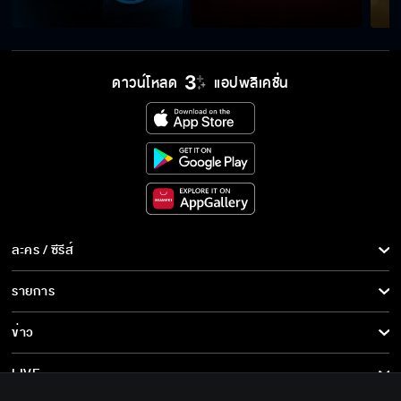
ดาวน์โหลด
แอปพลิเคชั่น
ละคร / ซีรีส์
ละคร/ซีรีส์
รายการ
ซีรีส์นานาชาติ
รายการทั้งหมด
ข่าว
การ์ตูน & เกม
ข่าวทั้งหมด
LIVE
รายการข่าว
ทีวีออนไลน์