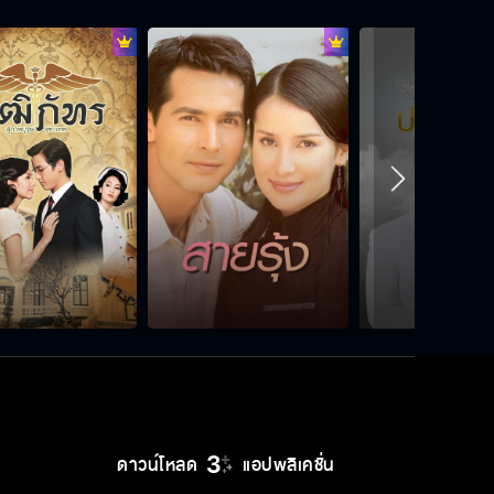
ถ้าฉันไม่ทิ้งไป อย่าหวังว่าจะได้
ต่อให้เขาไม่ใส่อะไรเลย มันก็ไม่ทำให้ผม
ไปรักเขาได้
อย่ามาดึงเมียผมให้ตกต่ำไปด้วย
เรื่องก็นานมากแล้ว ทำไมพี่ฤกษ์ยังไม่
ลืมอีก
ดาวน์โหลด
แอปพลิเคชั่น