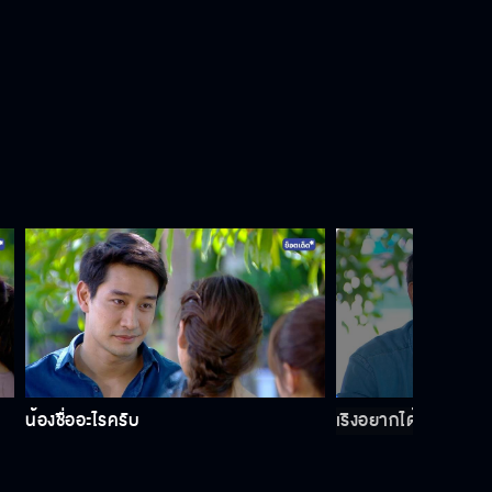
เริงอยู่ไม่ไหว เริงขอลาออก
ทำงานเหนื่อยมาทั้งวัน ไม่พร้อมจะรับ
ฟังคำสั่งสอนของใคร
ก็แค่ชุดชั้นในที่มันหลงมา
ถ้ามันเป็นของใหม่ เราไม่มาทวงหรอก
น้องชื่ออะไรครับ
เริงอยากได้อะไร พี่จ