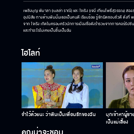
เพลิงบุญ พิมาลา (เบลล่า ราณี) และ ใจเริง (เจนี่ เทียนโพธิ์สุวรรณ) สองสาว
อุปนิสัย ทางด้านพิมนั้นเธอเป็นคนดี เรียบร้อย รู้จักผิดชอบชั่วดี ดั่งที
จาก ใจเริง เกิดในครอบครัวนักการเมืองชื่อดังร่ำรวยจากการคอร์รัปชัน ใจ
และทำอะไรไม่เคยเป็นชิ้นเป็นอัน
ไฮไลท์
จำไว้ด้วยนะ ว่าพิมเป็นเพื่อนรักของฉัน
บุกเข้าหาผู้ชาย
เป็นแม่เลี้ยง
คุณน่าจะชอบ