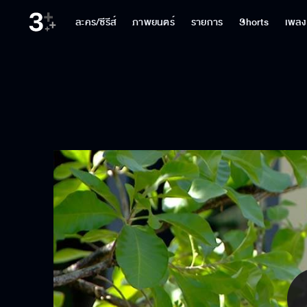
ละคร/ซีรีส์
ภาพยนตร์
รายการ
Shorts
เพลง