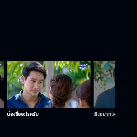
ต้องการความจริง ไม่ใช่คำโกหก
หยุดสร้างกระแส อยากมีตัวตนบ้าๆ ได้
แล้ว
มีอะไรหลงไปอยู่กับเริงอีกหรือเปล่า
การปล่อยวางไม่ทำให้เราดูโง่ในสายตา
น้องชื่ออะไรครับ
เริงอยากได้อะไร พี่จ
คนอื่นเหรอคะ