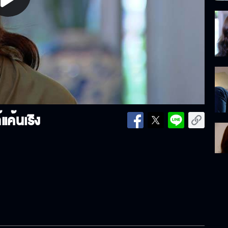
lay
ideo
แค้นเริง