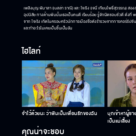
เพลิงบุญ พิมาลา (เบลล่า ราณี) และ ใจเริง (เจนี่ เทียนโพธิ์สุวรรณ) สองสาว
อุปนิสัย ทางด้านพิมนั้นเธอเป็นคนดี เรียบร้อย รู้จักผิดชอบชั่วดี ดั่งที
จาก ใจเริง เกิดในครอบครัวนักการเมืองชื่อดังร่ำรวยจากการคอร์รัปชัน ใจ
และทำอะไรไม่เคยเป็นชิ้นเป็นอัน
ไฮไลท์
จำไว้ด้วยนะ ว่าพิมเป็นเพื่อนรักของฉัน
บุกเข้าหาผู้ชาย
เป็นแม่เลี้ยง
คุณน่าจะชอบ