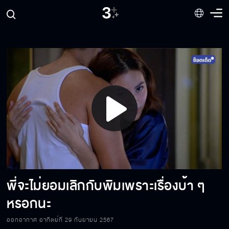
สองคนนั้นกำลังรวมหัวกันหักหลังพี่พิม
ต้องการความจริง ไม่ใช่คำโกหก
หยุดสร้างกระแส อยากมีตัวตนบ้าๆ ได้แล้ว
Play
มีอะไรหลงไปอยู่กับเริงอีกหรือเปล่า
Video
พี่จะไม่ยอมเลิกกับพิมเพราะเรื่องบ้า ๆ
การปล่อยวางไม่ทำให้เราดูโง่ในสายตาคนอื่นเหรอ
คะ
หรอกนะ
ออกอากาศ อาทิตย์ที่ 29 กันยายน 2567