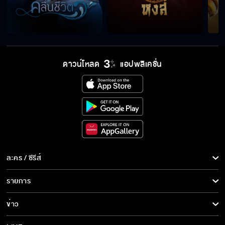
เริงขอแค่ค่าเสียหายก็พอ
ดาวน์โหลด
แอปพลิเคชั่น
เริงอยู่ไม่ไหว เริงขอลาออก
ทำงานเหนื่อยมาทั้งวัน ไม่พร้อมจะรับฟังคำสั่ง
สอนของใคร
ละคร / ซีรีส์
ก็แค่ชุดชั้นในที่มันหลงมา
ละคร/ซีรีส์
รายการ
ซีรีส์นานาชาติ
รายการทั้งหมด
ข่าว
การ์ตูน & เกม
ถ้ามันเป็นของใหม่ เราไม่มาทวงหรอก
ข่าวทั้งหมด