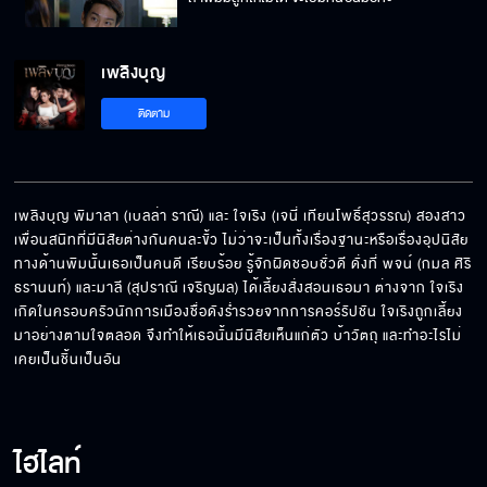
เพลิงบุญ
คิดว่าให้เงินแค่นี้ แล้วจะทำให้เรื่องจบได้หรือไง
ติดตาม
ความรู้สึกดี ๆ ที่เคยมีให้กัน มันหมดไปแล้วใช่มั้ย
เพลิงบุญ พิมาลา (เบลล่า ราณี) และ ใจเริง (เจนี่ เทียนโพธิ์สุวรรณ) สองสาว
เพื่อนสนิทที่มีนิสัยต่างกันคนละขั้ว ไม่ว่าจะเป็นทั้งเรื่องฐานะหรือเรื่องอุปนิสัย 
ทางด้านพิมนั้นเธอเป็นคนดี เรียบร้อย รู้จักผิดชอบชั่วดี ดั่งที่ พจน์ (กมล ศิริ
มานอนอ่อยผู้ชายจนผมต้องตกเครื่องเนี่ยนะ
ธรานนท์) และมาลี (สุปราณี เจริญผล) ได้เลี้ยงสั่งสอนเธอมา ต่างจาก ใจเริง 
เกิดในครอบครัวนักการเมืองชื่อดังร่ำรวยจากการคอร์รัปชัน ใจเริงถูกเลี้ยง
มาอย่างตามใจตลอด จึงทำให้เธอนั้นมีนิสัยเห็นแก่ตัว บ้าวัตถุ และทำอะไรไม่
เคยเป็นชิ้นเป็นอัน
ไปโกหกเขาทำไมว่าคุณเป็นเลขาผม
ไฮไลท์
ถ้าเริงมีงานมีเงิน เริงจะได้ออกไปจากชีวิตพี่