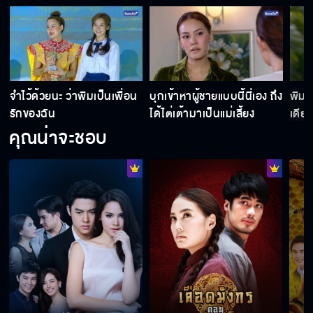
เริงต้องได้งานนี้แน่นอน !
จำไว้ด้วยนะ ว่าพิมเป็นเพื่อน
บุกเข้าหาผู้ชายแบบนี้นี่เอง ถึง
พิมเ
รักของฉัน
ได้ไต่เต้ามาเป็นแม่เลี้ยง
เดียว
คนอย่างใจเริงรอใครไม่ได้นานหรอก
คุณน่าจะชอบ
พี่เทิดทำลายชีวิตเริงมาแล้ว อย่ากลับมาทำให้พัง
เป็นครั้งที่สอง
พิธีกรหน้าใหม่คนนี้เป็นใคร
เริงทำพริกกับเกลือมาให้ค่ะ