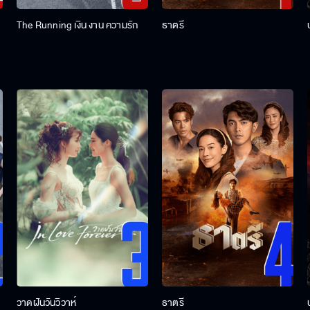
The Running เงิน งาน ความรัก
ธาตรี
วาดฝันวันวิวาห์
ธาตรี