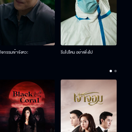
กิจกรรมเข้าจังหวะ
รีบไปไหน อย่าเพิ่งไป
รางว