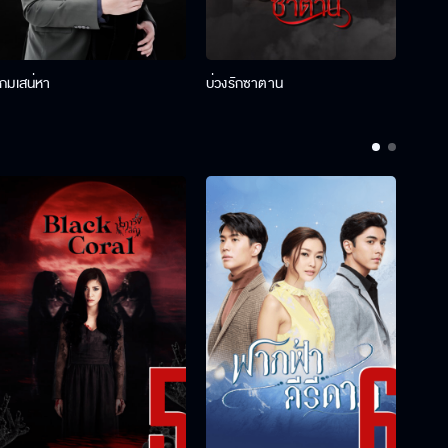
เกมเสน่หา
บ่วงรักซาตาน
บ่วงห