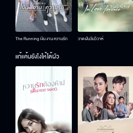
The Running เงิน งาน ความรัก
วาดฝันวันวิวาห์
แก้แค้นยังไงให้ได้ผัว