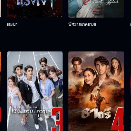
แรงเงา
พิศวาสฆาตเกมส์