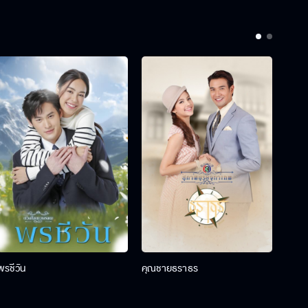
พรชีวัน
คุณชายธราธร
คุณช