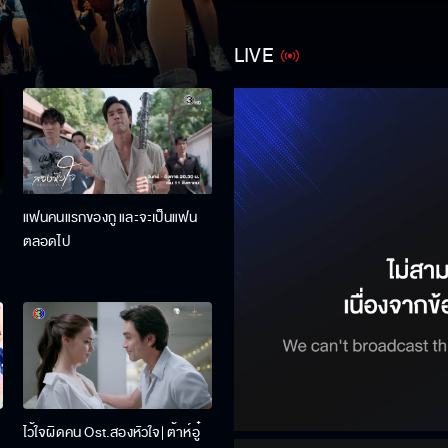
LIVE
แฟนคนแรกของกู และจะเป็นแฟน
ตลอดไป
ไว้ใจผิดคน Ost.สองหัวใจ| ต้าห์อู๋