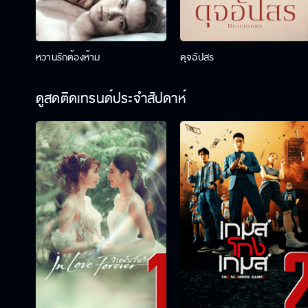
หวานรักต้องห้าม
ดุจอัปสร
ดูสดติดเทรนด์ประจำสัปดาห์