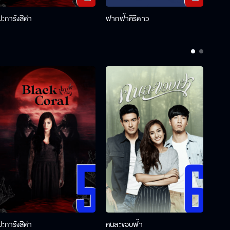
ปะการังสีดำ
ฟากฟ้าคีรีดาว
พ่อคร
ปะการังสีดำ
คนละขอบฟ้า
ผู้กอ