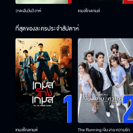
วาดฝันวันวิวาห์
เกมส์โกงเกมส์
ที่สุดของละครประจำสัปดาห์
เกมส์โกงเกมส์
The Running เงิน งาน ความรัก