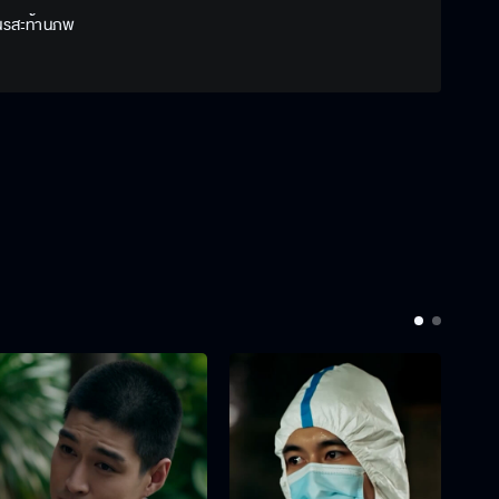
นรสะท้านภพ