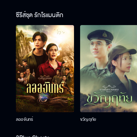
ซีรีส์ชุด รักโรแมนติก
ลออจันทร์
ขวัญฤทัย