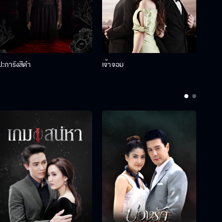
ปะการังสีดำ
เจ้าจอม
รักกั