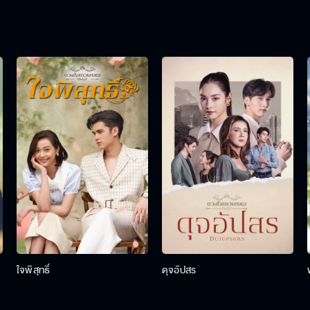
ใจพิสุทธิ์
ดุจอัปสร