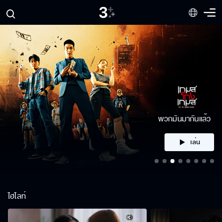
ไม่ได้โกรธ แต่มันเขิน
เล่น
ไฮไลท์