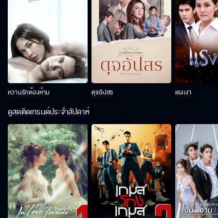
หวานรักต้องห้าม
ดุจอัปสร
แรงเงา
ดูสดติดเทรนด์ประจำสัปดาห์