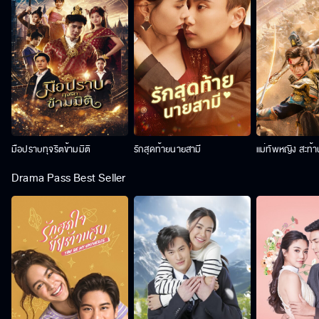
มือปราบทุจริตข้ามมิติ
รักสุดท้ายนายสามี
แม่ทัพหญิง สะท้
Drama Pass Best Seller