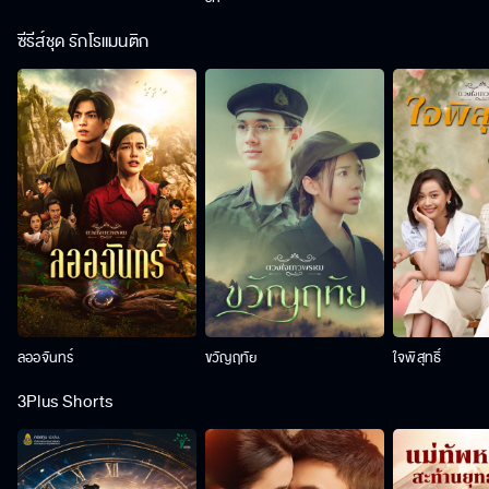
ซีรีส์ชุด รักโรแมนติก
ลออจันทร์
ขวัญฤทัย
ใจพิสุทธิ์
3Plus Shorts