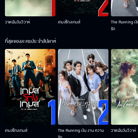
วาดฝันวันวิวาห์
เกมส์โกงเกมส์
The Running เง
รัก
ที่สุดของละครประจำสัปดาห์
เกมส์โกงเกมส์
The Running เงิน งาน ความ
วาดฝันวันวิวาห์
รัก