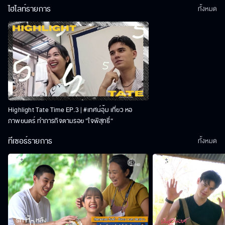
ไฮไลท์รายการ
ทั้งหมด
Highlight Tate Time EP.3 | #เทศน์อุ้ม เที่ยว หอ
ภาพยนตร์ ทำภารกิจตามรอย “ใจพิสุทธิ์“
ทีเซอร์รายการ
ทั้งหมด