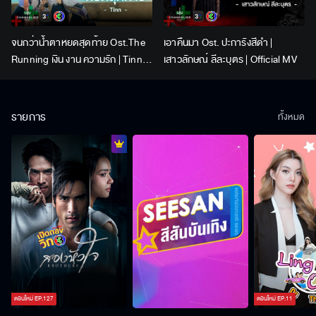
จนกว่าน้ำตาหยดสุดท้าย Ost.The
เอาคืนมา Ost. ปะการังสีดำ |
Running เงิน งาน ความรัก | Tinn |
เสาวลักษณ์ ลีละบุตร | Official MV
Official MV
รายการ
ทั้งหมด
ตอนใหม่
EP.
127
ตอนใหม่
EP.
11