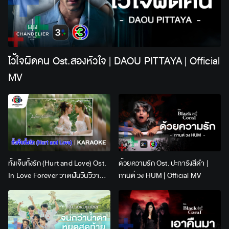
ไว้ใจผิดคน Ost.สองหัวใจ | DAOU PITTAYA | Official
MV
ทั้งเจ็บทั้งรัก (Hurt and Love) Ost.
ด้วยความรัก Ost. ปะการังสีดำ |
In Love Forever วาดฝันวันวิวาห์ |
กานต์ วง HUM | Official MV
Lingling Kwong x Orm
Kornnaphat | Official Karaoke