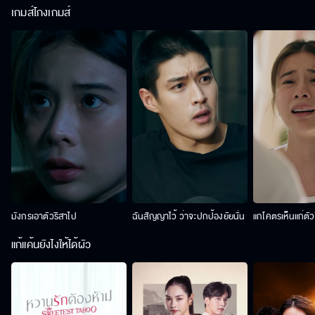
เกมส์โกงเกมส์
มังกรเอาตัวริสาไป
ฉันสัญญาไว้ ว่าจะปกป้องยัยนั่น
แกโคตรเห็นแก่ตั
แก้แค้นยังไงให้ได้ผัว