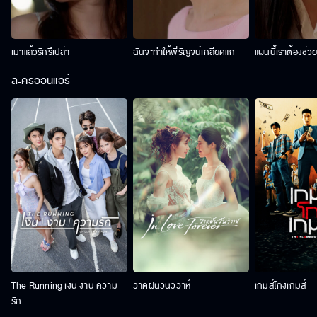
เมาแล้วรักรึเปล่า
ฉันจะทำให้พี่รัญจน์เกลียดแก
แผนนี้เราต้องช่ว
ละครออนแอร์
The Running เงิน งาน ความ
วาดฝันวันวิวาห์
เกมส์โกงเกมส์
รัก