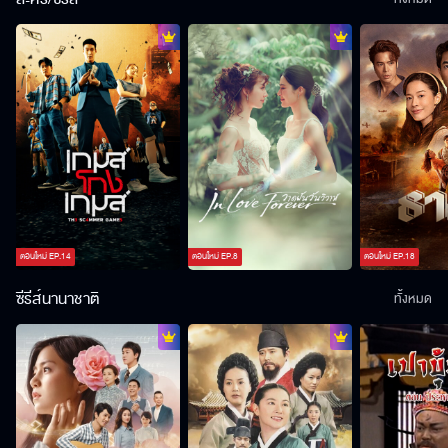
ตอนใหม่
EP.
14
ตอนใหม่
EP.
8
ตอนใหม่
EP.
18
ซีรีส์นานาชาติ
ทั้งหมด