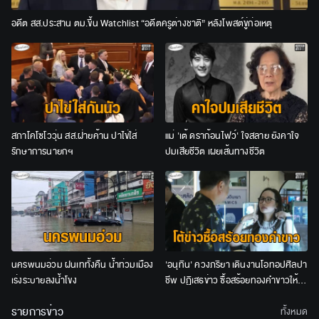
อดีต สส.ประสาน ตม.ขึ้น Watchlist “อดีตครูต่างชาติ” หลังโพสต์ขู่ก่อเหตุ
สภาโคโซโววุ่น สส.ฝ่ายค้าน ปาไข่ใส่
แม่ 'เต้ ดราก้อนไฟว์' ใจสลาย ยังคาใจ
รักษาการนายกฯ
ปมเสียชีวิต เผยเส้นทางชีวิต
นครพนมอ่วม ฝนเททั้งคืน น้ำท่วมเมือง
'อนุทิน' ควงภริยา เดินงานโอทอปศิลปา
เร่งระบายลงน้ำโขง
ชีพ ปฏิเสธข่าว ซื้อสร้อยทองคำขาวให้
ภริยา
รายการข่าว
ทั้งหมด