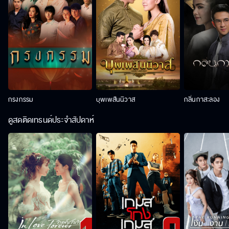
กรงกรรม
บุพเพสันนิวาส
กลิ่นกาสะลอง
ดูสดติดเทรนด์ประจำสัปดาห์