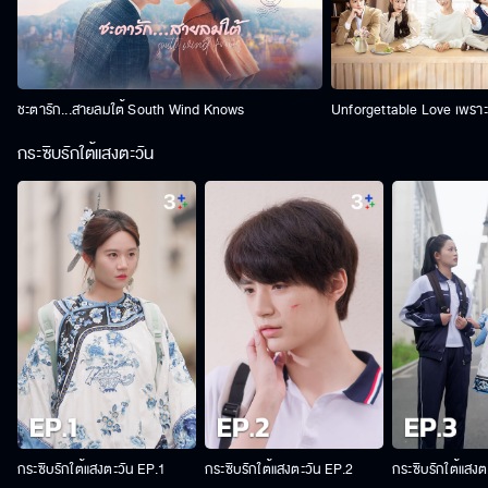
ชะตารัก...สายลมใต้ South Wind Knows
Unforgettable Love เพราะร
กระซิบรักใต้แสงตะวัน
กระซิบรักใต้แสงตะวัน EP.1
กระซิบรักใต้แสงตะวัน EP.2
กระซิบรักใต้แสงต