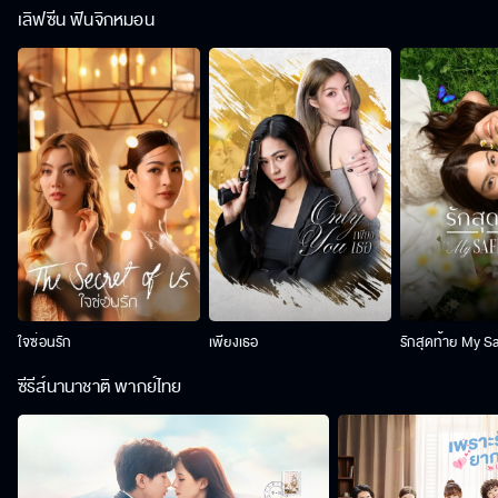
เลิฟซีน ฟินจิกหมอน
ใจซ่อนรัก
เพียงเธอ
รักสุดท้าย My S
ซีรีส์นานาชาติ พากย์ไทย