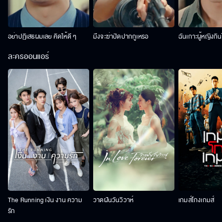
อย่าปฏิเสธผมเลย คิดให้ดี ๆ
มึงจะฆ่าปิดปากกูเหรอ
ฉันเกาะผู้หญิงกิน
ละครออนแอร์
The Running เงิน งาน ความ
วาดฝันวันวิวาห์
เกมส์โกงเกมส์
รัก