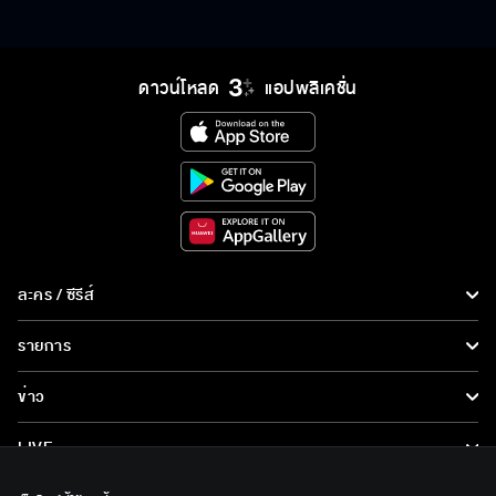
ดาวน์โหลด
แอปพลิเคชั่น
ละคร / ซีรีส์
ละคร/ซีรีส์
รายการ
ซีรีส์นานาชาติ
รายการทั้งหมด
ข่าว
การ์ตูน & เกม
ข่าวทั้งหมด
LIVE
รายการข่าว
ทีวีออนไลน์