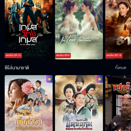
ตอนใหม่
EP.
15
ตอนใหม่
EP.
8
ตอนใหม่
EP.
18
ซีรีส์นานาชาติ
ทั้งหมด