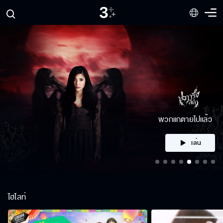
คลิก
ไฮไลท์