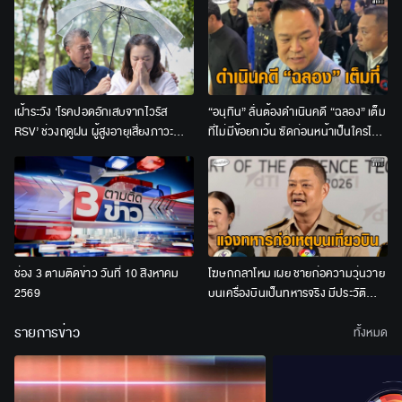
เฝ้าระวัง ‘โรคปอดอักเสบจากไวรัส
“อนุทิน” ลั่นต้องดำเนินคดี “ฉลอง” เต็ม
RSV’ ช่วงฤดูฝน ผู้สูงอายุเสี่ยงภาวะ
ที่ไม่มีข้อยกเว้น ซัดก่อนหน้าเป็นใครไม่
แทรกซ้อนรุนแรง
สน ปัจจุบันเป็นฆาตกร
ช่อง 3 ตามติดข่าว วันที่ 10 สิงหาคม
โฆษกกลาโหม เผย ชายก่อความวุ่นวาย
2569
บนเครื่องบินเป็นทหารจริง มีประวัติ
จิตเวช
รายการข่าว
ทั้งหมด