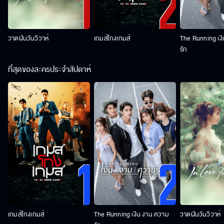
วาดฝันวันวิวาห์
เกมส์โกงเกมส์
The Running เง
รัก
ที่สุดของละครประจำสัปดาห์
เกมส์โกงเกมส์
The Running เงิน งาน ความ
วาดฝันวันวิวาห์