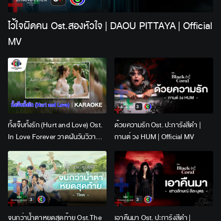
ไว้ใจผิดคน Ost.สองหัวใจ | DAOU PITTAYA | Official
MV
ทั้งเจ็บทั้งรัก (Hurt and Love) Ost.
ด้วยความรัก Ost. ปะการังสีดำ |
In Love Forever วาดฝันวันวิวาห์ |
กานต์ วง HUM | Official MV
Lingling Kwong x Orm
Kornnaphat | Official Karaoke
จนกว่าน้ำตาหยดสุดท้าย Ost.The
เอาคืนมา Ost. ปะการังสีดำ |