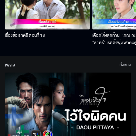
เรื่องย่อ ธาตรี ตอนที่ 19
เดือดโค้งสุดท้าย! “ภณ ณวั
“ธาตรี” เรตติ้งพุ่ง พาคนด
สิงหาคมนี้ !
เพลง
ทั้งหมด