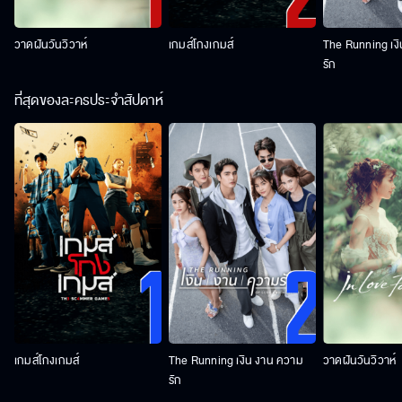
วาดฝันวันวิวาห์
เกมส์โกงเกมส์
The Running เง
รัก
ที่สุดของละครประจำสัปดาห์
เกมส์โกงเกมส์
The Running เงิน งาน ความ
วาดฝันวันวิวาห์
รัก