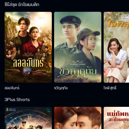
ซีรีส์ชุด รักโรแมนติก
ลออจันทร์
ขวัญฤทัย
ใจพิสุทธิ์
3Plus Shorts