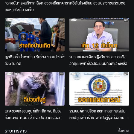
“ยศชนัน” รุดบริจาคเลือด ช่วยเหยื่อเหตุกราดยิงในโรงเรียน ชวนประชาชนร่วมต่อ
ลมหายใจผู้บาดเจ็บ
ญาติเศร้าน้ำตาท่วม รับร่าง “ฮลุน โซโล่”
รมว.สธ.เผยเด็กหญิงวัย 12 อาการยัง
ถึงบ้านเกิด
วิกฤต แพทย์รอประเมินผ่าตัดช่วยเหลือ
ผลตรวจเก๋งชนศูนย์เด็กเล็ก พบฉี่ม่วง
รร.เซนต์คาเบรียล ออกแถลงการณ์ปม
ทั้งคนขับ-คนนั่ง ซ้ำเจอปืนอีกกระบอก
คลิปรุ่นพี่ทำร้าย-พกปืนขู่รุ่นน้อง ยัน
ลงโทษเด็ดขาด ไม่สนับสนุนความรุนแรง
รายการข่าว
ทั้งหมด