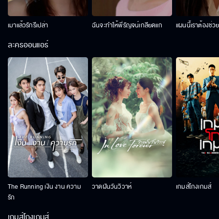
เมาแล้วรักรึเปล่า
ฉันจะทำให้พี่รัญจน์เกลียดแก
แผนนี้เราต้องช่ว
ละครออนแอร์
The Running เงิน งาน ความ
วาดฝันวันวิวาห์
เกมส์โกงเกมส์
รัก
เกมส์โกงเกมส์