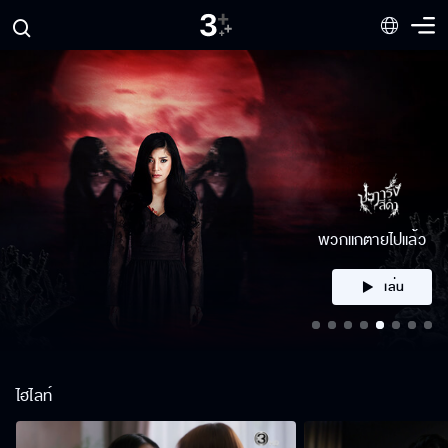
คลิก
ไฮไลท์