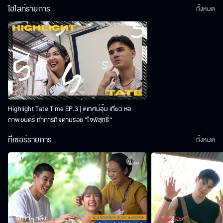
ไฮไลท์รายการ
ทั้งหมด
Highlight Tate Time EP.3 | #เทศน์อุ้ม เที่ยว หอ
ภาพยนตร์ ทำภารกิจตามรอย “ใจพิสุทธิ์“
ทีเซอร์รายการ
ทั้งหมด