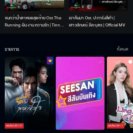
จนกว่าน้ำตาหยดสุดท้าย Ost.The
เอาคืนมา Ost. ปะการังสีดำ |
Running เงิน งาน ความรัก | Tinn |
เสาวลักษณ์ ลีละบุตร | Official MV
Official MV
รายการ
ทั้งหมด
ตอนใหม่
EP.
127
ตอนใหม่
EP.
11