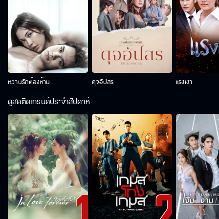
หวานรักต้องห้าม
ดุจอัปสร
แรงเงา
ดูสดติดเทรนด์ประจำสัปดาห์