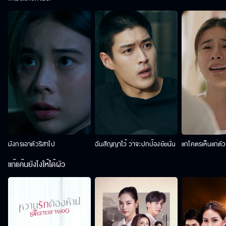
มังกรเอาตัวริสาไป
ฉันสัญญาไว้ ว่าจะปกป้องยัยนั่น
แกโคตรเห็นแก่ตั
แก้แค้นยังไงให้ได้ผัว