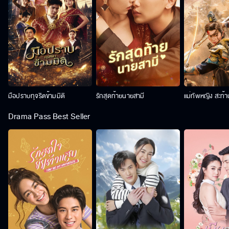
มือปราบทุจริตข้ามมิติ
รักสุดท้ายนายสามี
แม่ทัพหญิง สะท้
Drama Pass Best Seller