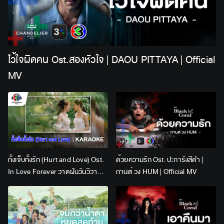
ไว้ใจผิดคน Ost.สองหัวใจ | DAOU PITTAYA | Official
MV
ทั้งเจ็บทั้งรัก (Hurt and Love) Ost.
ด้วยความรัก Ost. ปะการังสีดำ |
In Love Forever วาดฝันวันวิวาห์ |
กานต์ วง HUM | Official MV
Lingling Kwong x Orm
Kornnaphat | Official Karaoke