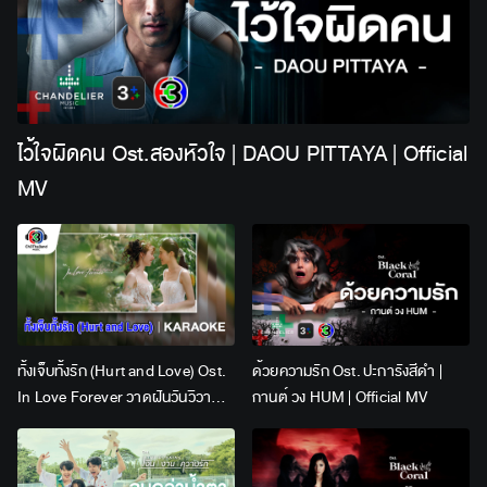
ไว้ใจผิดคน Ost.สองหัวใจ | DAOU PITTAYA | Official
MV
ทั้งเจ็บทั้งรัก (Hurt and Love) Ost.
ด้วยความรัก Ost. ปะการังสีดำ |
In Love Forever วาดฝันวันวิวาห์ |
กานต์ วง HUM | Official MV
Lingling Kwong x Orm
Kornnaphat | Official Karaoke