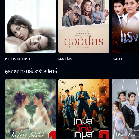
หวานรักต้องห้าม
ดุจอัปสร
แรงเงา
ดูสดติดเทรนด์ประจำสัปดาห์