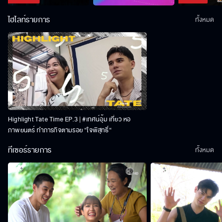
ไฮไลท์รายการ
ทั้งหมด
Highlight Tate Time EP.3 | #เทศน์อุ้ม เที่ยว หอ
ภาพยนตร์ ทำภารกิจตามรอย “ใจพิสุทธิ์“
ทีเซอร์รายการ
ทั้งหมด