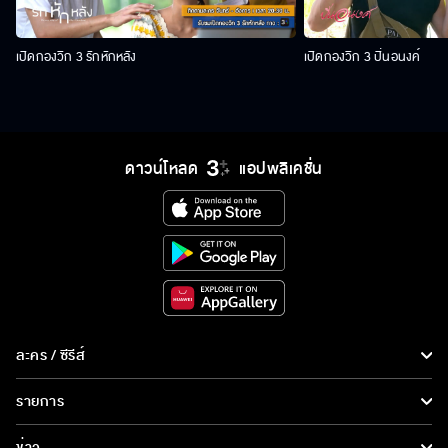
เปิดกองวิก 3 รักหักหลัง
เปิดกองวิก 3 ปิ่นอนงค์
ดาวน์โหลด
แอปพลิเคชั่น
ละคร / ซีรีส์
ละคร/ซีรีส์
รายการ
ซีรีส์นานาชาติ
รายการทั้งหมด
ข่าว