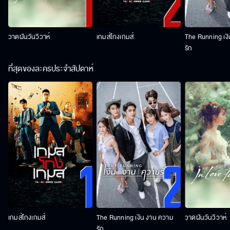
วาดฝันวันวิวาห์
เกมส์โกงเกมส์
The Running เง
รัก
ที่สุดของละครประจำสัปดาห์
เกมส์โกงเกมส์
The Running เงิน งาน ความ
วาดฝันวันวิวาห์
รัก