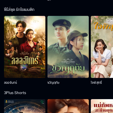
ซีรีส์ชุด รักโรแมนติก
ลออจันทร์
ขวัญฤทัย
ใจพิสุทธิ์
3Plus Shorts