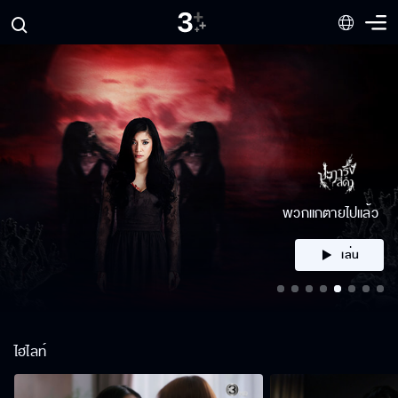
คลิก
ไฮไลท์