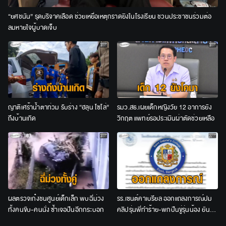
“ยศชนัน” รุดบริจาคเลือด ช่วยเหยื่อเหตุกราดยิงในโรงเรียน ชวนประชาชนร่วมต่อ
ลมหายใจผู้บาดเจ็บ
ญาติเศร้าน้ำตาท่วม รับร่าง “ฮลุน โซโล่”
รมว.สธ.เผยเด็กหญิงวัย 12 อาการยัง
ถึงบ้านเกิด
วิกฤต แพทย์รอประเมินผ่าตัดช่วยเหลือ
ผลตรวจเก๋งชนศูนย์เด็กเล็ก พบฉี่ม่วง
รร.เซนต์คาเบรียล ออกแถลงการณ์ปม
ทั้งคนขับ-คนนั่ง ซ้ำเจอปืนอีกกระบอก
คลิปรุ่นพี่ทำร้าย-พกปืนขู่รุ่นน้อง ยัน
ลงโทษเด็ดขาด ไม่สนับสนุนความรุนแรง