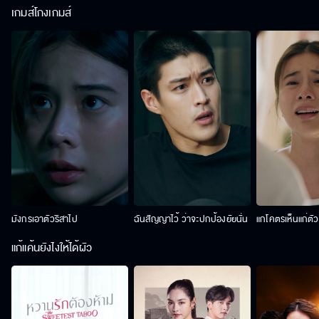
เกมส์โกงเกมส์
มังกรเอาตัวริสาไป
ฉันสัญญาไว้ ว่าจะปกป้องยัยนั่น
แกโคตรเห็นแก่ตั
แก้แค้นยังไงให้ได้ผัว