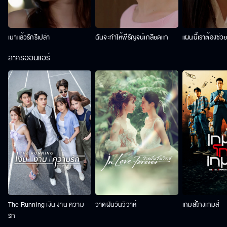
เมาแล้วรักรึเปล่า
ฉันจะทำให้พี่รัญจน์เกลียดแก
แผนนี้เราต้องช่ว
ละครออนแอร์
The Running เงิน งาน ความ
วาดฝันวันวิวาห์
เกมส์โกงเกมส์
รัก