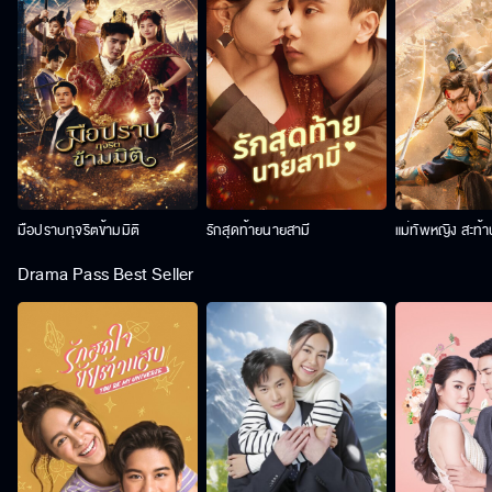
มือปราบทุจริตข้ามมิติ
รักสุดท้ายนายสามี
แม่ทัพหญิง สะท้
Drama Pass Best Seller