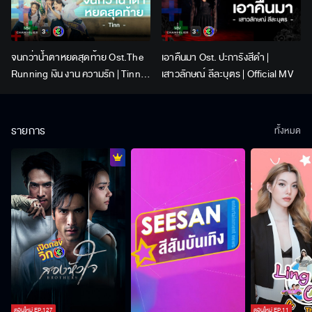
จนกว่าน้ำตาหยดสุดท้าย Ost.The
เอาคืนมา Ost. ปะการังสีดำ |
Running เงิน งาน ความรัก | Tinn |
เสาวลักษณ์ ลีละบุตร | Official MV
Official MV
รายการ
ทั้งหมด
ตอนใหม่
EP.
127
ตอนใหม่
EP.
11