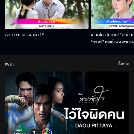
เรื่องย่อ ธาตรี ตอนที่ 19
เดือดโค้งสุดท้าย! “ภณ ณวั
“ธาตรี” เรตติ้งพุ่ง พาคนด
สิงหาคมนี้ !
เพลง
ทั้งหมด