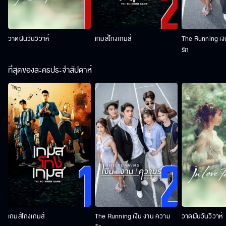
วาดฝันวันวิวาห์
เกมส์โกงเกมส์
The Running เง
รัก
ที่สุดของละครประจำสัปดาห์
เกมส์โกงเกมส์
The Running เงิน งาน ความ
วาดฝันวันวิวาห์