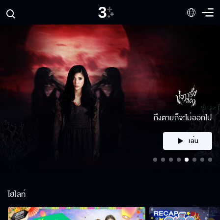
คลิก
ไฮไลท์