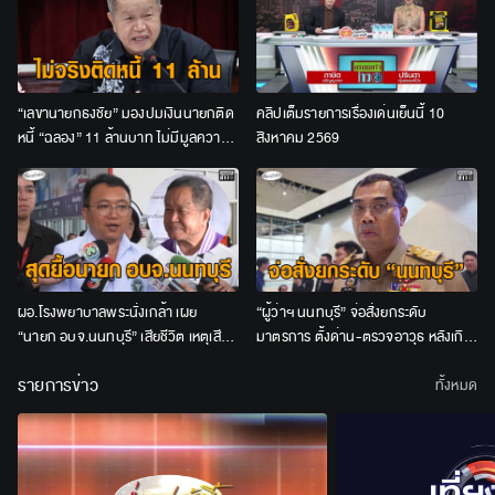
“เลขานายกธงชัย” มองปมเงินนายกติด
คลิปเต็มรายการเรื่องเด่นเย็นนี้ 10
หนี้ “ฉลอง” 11 ล้านบาท ไม่มีมูลความ
สิงหาคม 2569
จริง
ผอ.โรงพยาบาลพระนั่งเกล้า เผย
“ผู้ว่าฯ นนทบุรี” จ่อสั่งยกระดับ
“นายก อบจ.นนทบุรี” เสียชีวิต เหตุเสีย
มาตรการ ตั้งด่าน-ตรวจอาวุธ หลังเกิด
เลือดมาก
เหตุยิงซ้ำซาก
รายการข่าว
ทั้งหมด