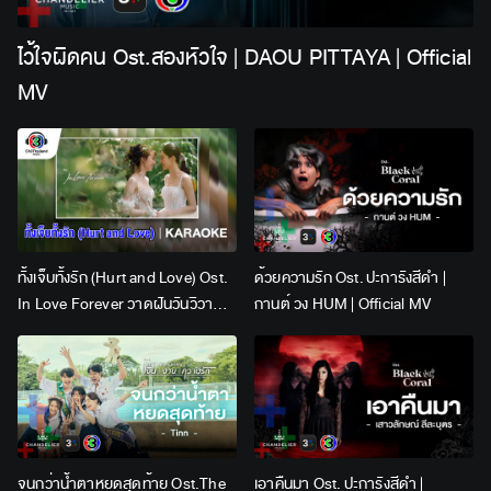
ไว้ใจผิดคน Ost.สองหัวใจ | DAOU PITTAYA | Official
MV
ทั้งเจ็บทั้งรัก (Hurt and Love) Ost.
ด้วยความรัก Ost. ปะการังสีดำ |
In Love Forever วาดฝันวันวิวาห์ |
กานต์ วง HUM | Official MV
Lingling Kwong x Orm
Kornnaphat | Official Karaoke
จนกว่าน้ำตาหยดสุดท้าย Ost.The
เอาคืนมา Ost. ปะการังสีดำ |