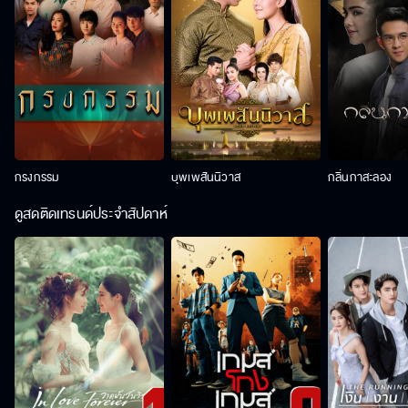
กรงกรรม
บุพเพสันนิวาส
กลิ่นกาสะลอง
ดูสดติดเทรนด์ประจำสัปดาห์