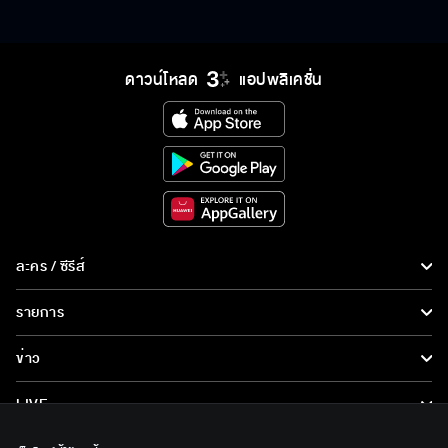
ดาวน์โหลด
แอปพลิเคชั่น
ละคร / ซีรีส์
ละคร/ซีรีส์
รายการ
ซีรีส์นานาชาติ
รายการทั้งหมด
ข่าว
การ์ตูน & เกม
ข่าวทั้งหมด
LIVE
รายการข่าว
ทีวีออนไลน์