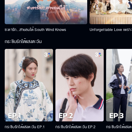
ชะตารัก...สายลมใต้ South Wind Knows
Unforgettable Love เพราะร
กระซิบรักใต้แสงตะวัน
กระซิบรักใต้แสงตะวัน EP.1
กระซิบรักใต้แสงตะวัน EP.2
กระซิบรักใต้แสงต