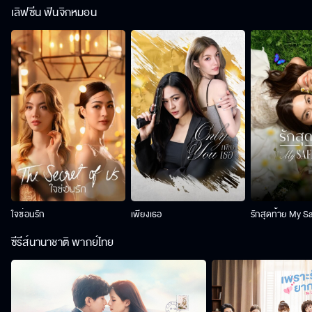
เลิฟซีน ฟินจิกหมอน
ใจซ่อนรัก
เพียงเธอ
รักสุดท้าย My S
ซีรีส์นานาชาติ พากย์ไทย