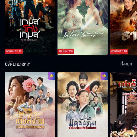
ตอนใหม่
EP.
15
ตอนใหม่
EP.
8
ตอนใหม่
EP.
18
ซีรีส์นานาชาติ
ทั้งหมด