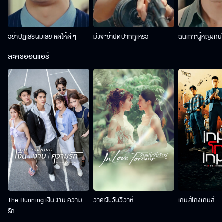
อย่าปฏิเสธผมเลย คิดให้ดี ๆ
มึงจะฆ่าปิดปากกูเหรอ
ฉันเกาะผู้หญิงกิน
ละครออนแอร์
The Running เงิน งาน ความ
วาดฝันวันวิวาห์
เกมส์โกงเกมส์
รัก