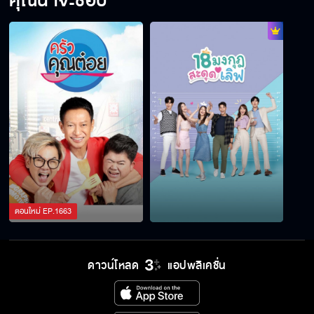
คุณน่าจะชอบ
ตอนใหม่
EP.
1663
ดาวน์โหลด
แอปพลิเคชั่น