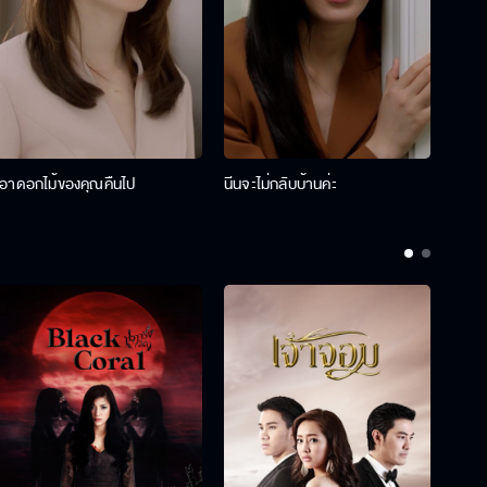
เอาดอกไม้ของคุณคืนไป
นีนจะไม่กลับบ้านค่ะ
นินท