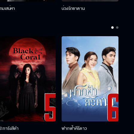
เกมเสน่หา
บ่วงรักซาตาน
บ่วงห
ปะการังสีดำ
ฟากฟ้าคีรีดาว
พ่อคร