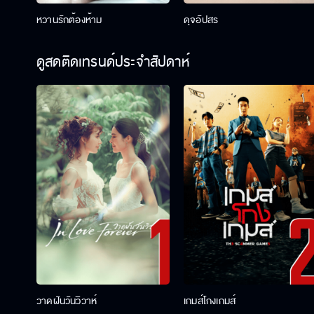
หวานรักต้องห้าม
ดุจอัปสร
ดูสดติดเทรนด์ประจำสัปดาห์
วาดฝันวันวิวาห์
เกมส์โกงเกมส์