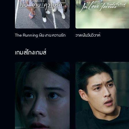
The Running เงิน งาน ความรัก
วาดฝันวันวิวาห์
เกมส์โกงเกมส์