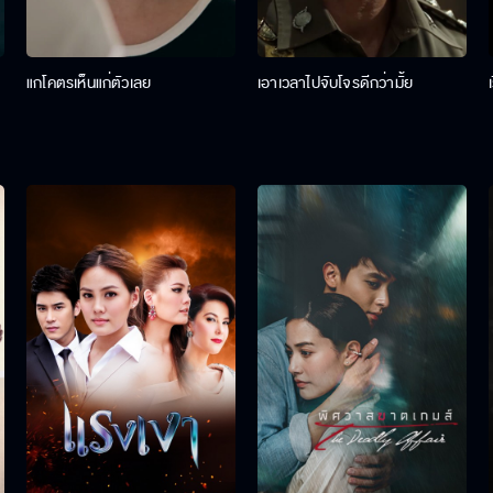
แกโคตรเห็นแก่ตัวเลย
เอาเวลาไปจับโจรดีกว่ามั้ย