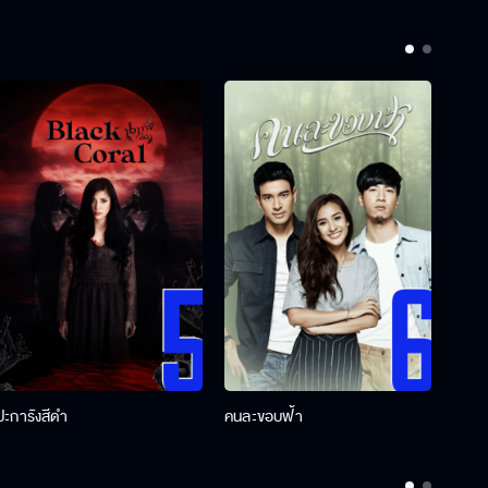
ปะการังสีดำ
คนละขอบฟ้า
ผู้กอ