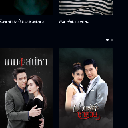
เรื่องทั้งหมดเป็นแผนของมังกร
พวกเฮียมาช่วยแล้ว
ที่ป๊า