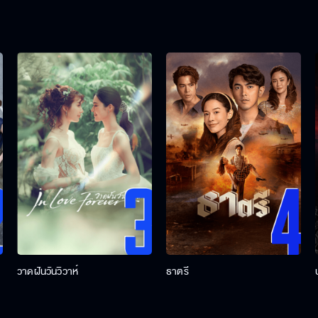
วาดฝันวันวิวาห์
ธาตรี