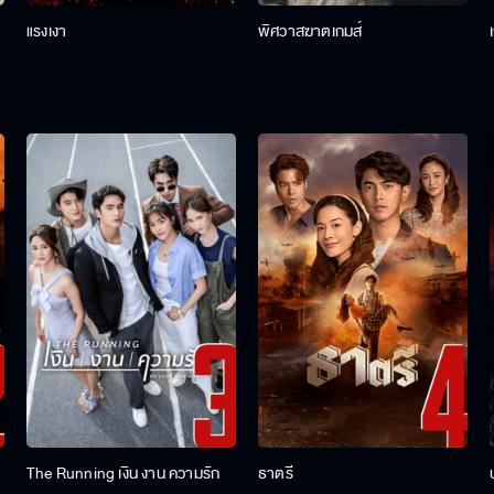
แรงเงา
พิศวาสฆาตเกมส์
The Running เงิน งาน ความรัก
ธาตรี