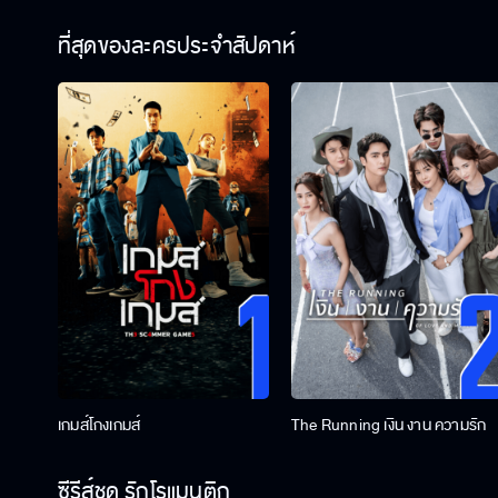
ที่สุดของละครประจำสัปดาห์
เกมส์โกงเกมส์
The Running เงิน งาน ความรัก
ซีรีส์ชุด รักโรแมนติก