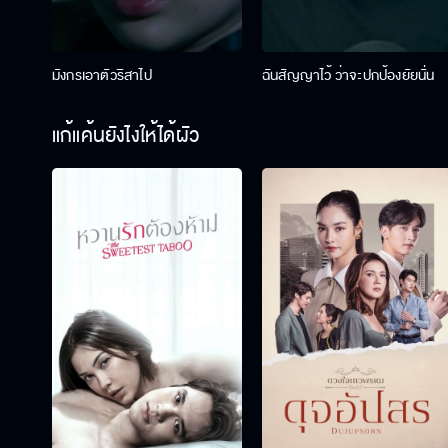
มังกรเอาตัวริสาไป
ฉันสัญญาไว้ ว่าจะปกป้องยัยนั่น
แก้แค้นยังไงให้ได้ผัว