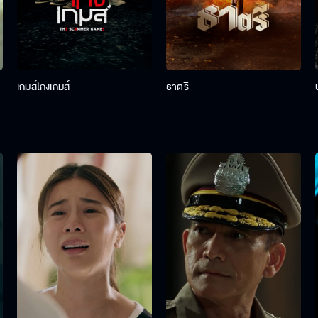
เกมส์โกงเกมส์
ธาตรี