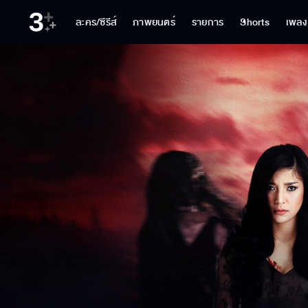
ละคร/ซีรีส์
ภาพยนตร์
รายการ
Shorts
เพลง