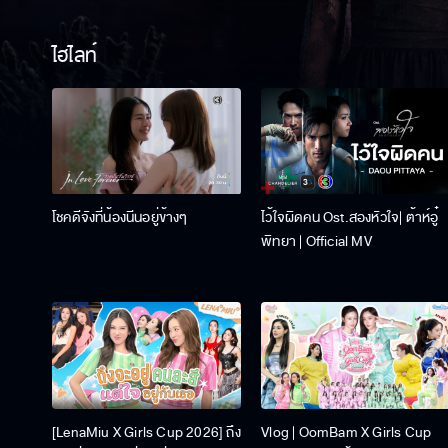
ไฮไลท์
โชคดีจังที่น้องนีนอยู่ข้างๆ
ไว้ใจผิดคน Ost.สองหัวใจ| ต้าห์อู๋
พิทยา | Official MV
[LenaMiu X Girls Cup 2026] ถึง
Vlog | OomBam X Girls Cup