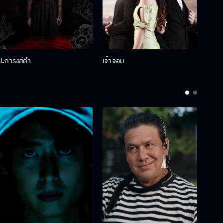
ปะการังสีดำ
เจ้าจอม
รักกั