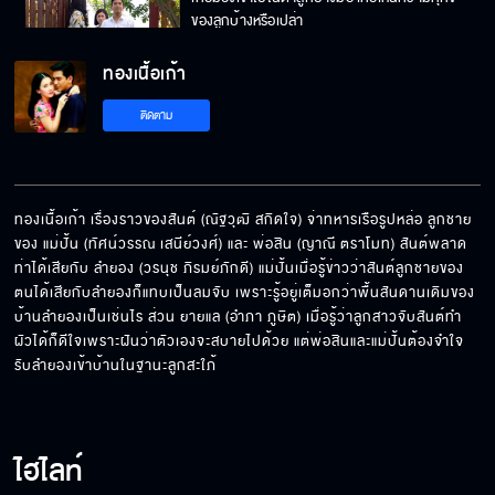
ของลูกบ้างหรือเปล่า
ทองเนื้อเก้า
แม่วันไม่ให้เงินพี่ซื้อกับข้าวเลยแม้แต่บาทเดียว
ติดตาม
เราไม่มีเงินให้เขา เขาก็ไม่ให้วันนั่งรถโรงเรียนหรอก
แม่
ทองเนื้อเก้า เรื่องราวของสันต์ (ณัฐวุฒิ สกิดใจ) จ่าทหารเรือรูปหล่อ ลูกชาย
ของ แม่ปั้น (ทัศน์วรรณ เสนีย์วงศ์) และ พ่อสิน (ญาณี ตราโมท) สันต์พลาด
ท่าได้เสียกับ ลำยอง (วรนุช ภิรมย์ภักดี) แม่ปั้นเมื่อรู้ข่าวว่าสันต์ลูกชายของ
เมืองเทพ แปลว่าเมืองของเทวดาหรือสวรรค์ชั้น
ตนได้เสียกับลำยองก็แทบเป็นลมจับ เพราะรู้อยู่เต็มอกว่าพื้นสันดานเดิมของ
ฟ้า ไง
บ้านลำยองเป็นเช่นไร ส่วน ยายแล (อำภา ภูษิต) เมื่อรู้ว่าลูกสาวจับสันต์ทำ
ผัวได้ก็ดีใจเพราะฝันว่าตัวเองจะสบายไปด้วย แต่พ่อสินและแม่ปั้นต้องจำใจ
รับลำยองเข้าบ้านในฐานะลูกสะใภ้
จะเอาเงินทองมาเป็นคำตอบสุดท้ายของชีวิต มัน
ฟังไม่ขึ้นโว้ย
ไฮไลท์
เป็นแม่ภาษาอะไรถึงไม่รู้จักภาระหน้าที่ของตัว