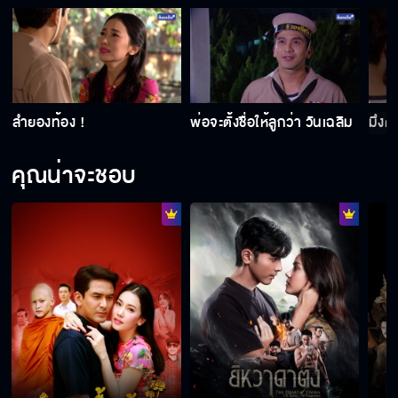
คบคนเช่นใดเป็นมิตร เสพสนิทกับคนเช่นใด ก็จะ
กลายเป็นคนเช่นนั้น
ลำยองท้อง !
พ่อจะตั้งชื่อให้ลูกว่า วันเฉลิม
มึงต
อภิชาติเขาเป็นลูกฉันนะ ฉันคิดถึงลูก
คุณน่าจะชอบ
เหล้าเป็นของไม่ดีมีสิ่งชั่วร้ายอยู่ในนั้นไม่ควรเข้า
ใกล้
นี่ไม่ใช่ลูกกู เอาออกไป กูกลัว!!!
เป็นแม่ประสาอะไร ลูกในไส้เคยสนใจบ้างมั้ย