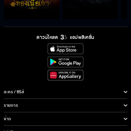
เวลาแม่อารมณ์ไม่ดี แม่ตีวันก็ได้ แต่อย่ากินเหล้า
เลย มันบาปครับ
ดาวน์โหลด
แอปพลิเคชั่น
เอาน้ำก๊อกชงนมให้ลูกได้ยังไง
มายืนเห่าหอนอยู่หน้าร้านกู ทำไมกูต้องแอบฟัง
ละคร / ซีรีส์
เป็นเมียนายทหารเรือกิ๊กก๊อกก็ได้อยู่แค่แพริมน้ำ
ละคร/ซีรีส์
รายการ
ซีรีส์นานาชาติ
รายการทั้งหมด
ข่าว
การ์ตูน & เกม
ถ้านี่ปะป๊า ส่วนนี่ก็หม่าม้า
ข่าวทั้งหมด