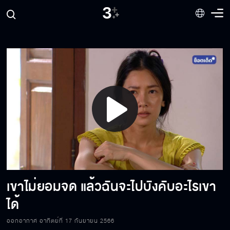
ยิ่งมึงยื่นสิ่งเลวๆ ให้ลูกมึงมากเท่าไหร่ ไอ้วันมันยิ่ง
ตกนรกมากเท่านั้น
ลูกจะเป็นโจรหรือเป็นบัณฑิต พ่อแม่มีส่วนลิขิตอยู่
ไม่น้อย
ปล่อยกูออกไปเดี๋ยวนี้นะ ไอ้คนพวกนี้มันต้องเอา
เงินฟาดหัวให้หมด
Play
รู้สารพัดแต่หากไม่รู้ดี ไม่รู้ชั่ว ก็ยังรักษาตัวให้พ้น
Video
จากความเสื่อมไม่ได้
เขาไม่ยอมจด แล้วฉันจะไปบังคับอะไรเขา
ทิฐิมันกินเข้าไปได้มั้ย มึงเอาไปคิดดูอีลำยอง
ได้
ออกอากาศ อาทิตย์ที่ 17 กันยายน 2566