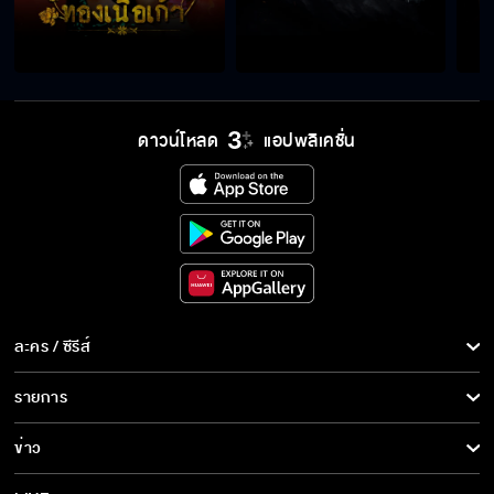
ด้วยของดีๆ ไม่เคยขาด
ลำยองไม่ใช่กุลีนะคะ ถึงต้องไปรับจ้างใคร
ดาวน์โหลด
แอปพลิเคชั่น
คุณกวงไม่รักลำยองเลย แค่เข็มขัดทองก็ซื้อให้ไม่
ได้
ค่าตัว ไอ้วัน ตั้งสองหมื่น สู้เก็บเงินให้เอ็งไว้แต่ง
เมียใหม่ดีกว่า
ละคร / ซีรีส์
มันเห็นลูกเป็นผักเป็นปลาหรือไง ถึงจะคิดขายเด็ก
ละคร/ซีรีส์
รายการ
น่าสมเพชแท้ๆ
ซีรีส์นานาชาติ
รายการทั้งหมด
ข่าว
การ์ตูน & เกม
ลูกเขยใหม่มึงเขารู้หรือยังว่า อีลำยอง มันเคยมีลูก
ข่าวทั้งหมด