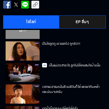
อภิชาติเขาเป็นลูกฉันนะ ฉันคิดถึงลูก
ไฮไลท์
EP อื่นๆ
เหล้าเป็นของไม่ดีมีสิ่งชั่วร้ายอยู่ในนั้นไม่ควรเข้า
ใกล้
นี่ไม่ใช่ลูกกู เอาออกไป กูกลัว!!!
เป็นแม่ประสาอะไร ลูกในไส้เคยสนใจบ้างมั้ย
เวลาแม่อารมณ์ไม่ดี แม่ตีวันก็ได้ แต่อย่ากินเหล้า
เลย มันบาปครับ
เอาน้ำก๊อกชงนมให้ลูกได้ยังไง