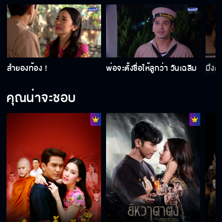
อย่างมึง
เมียเก็บอย่างเธอมีสิทธิ์อะไรมาบอกให้ฉันเลิกกับ
คุณกวง
ลำยองท้อง !
พ่อจะตั้งชื่อให้ลูกว่า วันเฉลิม
มึงต
ทำไมไม่เลี้ยงเอง ไหนบอกว่าเป็นน้องแท้ๆ ไง
คุณน่าจะชอบ
แล้วกูไม่ใช่เมียมึงเหรอ มึงถึงไม่ต้องดูแลกู
คืนลูกกลับมาให้พี่ ส่วนเธอจะไปมีความสุขกับ
แฟนใหม่ก็เชิญ
การที่ฉันได้เจอคนดีๆ เป็นเพราะว่าฉันไหว้เจ้าที่