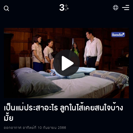
เราไม่มีเงินให้เขา เขาก็ไม่ให้วันนั่งรถโรงเรียนหรอก
แม่
เมืองเทพ แปลว่าเมืองของเทวดาหรือสวรรค์ชั้น
ฟ้า ไง
จะเอาเงินทองมาเป็นคำตอบสุดท้ายของชีวิต มัน
ฟังไม่ขึ้นโว้ย
Play
เป็นแม่ภาษาอะไรถึงไม่รู้จักภาระหน้าที่ของตัว
Video
เป็นแม่ประสาอะไร ลูกในไส้เคยสนใจบ้าง
คบคนเช่นใดเป็นมิตร เสพสนิทกับคนเช่นใด ก็จะ
กลายเป็นคนเช่นนั้น
มั้ย
ออกอากาศ อาทิตย์ที่ 10 กันยายน 2566