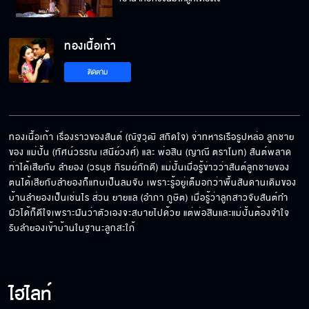
ทองเนื้อเก้า
มายืนเห่าหอนอยู่หน้าร้านกู ทำไมกูต้องแอบฟัง
ติดตาม
เป็นเมียนายทหารเรือกิ๊กก๊อกก็ได้อยู่แค่แพริมน้ำ
ทองเนื้อเก้า เรื่องราวของสันต์ (ณัฐวุฒิ สกิดใจ) จ่าทหารเรือรูปหล่อ ลูกชาย
ของ แม่ปั้น (ทัศน์วรรณ เสนีย์วงศ์) และ พ่อสิน (ญาณี ตราโมท) สันต์พลาด
ท่าได้เสียกับ ลำยอง (วรนุช ภิรมย์ภักดี) แม่ปั้นเมื่อรู้ข่าวว่าสันต์ลูกชายของ
ถ้านี่ปะป๊า ส่วนนี่ก็หม่าม้า
ตนได้เสียกับลำยองก็แทบเป็นลมจับ เพราะรู้อยู่เต็มอกว่าพื้นสันดานเดิมของ
บ้านลำยองเป็นเช่นไร ส่วน ยายแล (อำภา ภูษิต) เมื่อรู้ว่าลูกสาวจับสันต์ทำ
ผัวได้ก็ดีใจเพราะฝันว่าตัวเองจะสบายไปด้วย แต่พ่อสินและแม่ปั้นต้องจำใจ
รับลำยองเข้าบ้านในฐานะลูกสะใภ้
ตอนแม่คลอด วัน ออกมา แม่ก็เจ็บแบบนี้ใช่มั้ย
ไฮไลท์
คุณกวงเขารักเมียเขามาก เมียเขาไม่ต่ำและขี้เมา