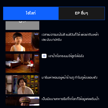
ไฮไลท์
EP อื่นๆ
เป็นแม่ประสาอะไร ลูกในไส้เคยสนใจบ้างมั้ย
เวลาแม่อารมณ์ไม่ดี แม่ตีวันก็ได้ แต่อย่ากินเหล้า
เลย มันบาปครับ
เอาน้ำก๊อกชงนมให้ลูกได้ยังไง
มายืนเห่าหอนอยู่หน้าร้านกู ทำไมกูต้องแอบฟัง
เป็นเมียนายทหารเรือกิ๊กก๊อกก็ได้อยู่แค่แพริมน้ำ