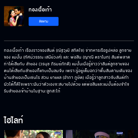
ทองเนื้อเก้า
ถ้านี่ปะป๊า ส่วนนี่ก็หม่าม้า
ติดตาม
ตอนแม่คลอด วัน ออกมา แม่ก็เจ็บแบบนี้ใช่มั้ย
ทองเนื้อเก้า เรื่องราวของสันต์ (ณัฐวุฒิ สกิดใจ) จ่าทหารเรือรูปหล่อ ลูกชาย
ของ แม่ปั้น (ทัศน์วรรณ เสนีย์วงศ์) และ พ่อสิน (ญาณี ตราโมท) สันต์พลาด
ท่าได้เสียกับ ลำยอง (วรนุช ภิรมย์ภักดี) แม่ปั้นเมื่อรู้ข่าวว่าสันต์ลูกชายของ
คุณกวงเขารักเมียเขามาก เมียเขาไม่ต่ำและขี้เมา
ตนได้เสียกับลำยองก็แทบเป็นลมจับ เพราะรู้อยู่เต็มอกว่าพื้นสันดานเดิมของ
อย่างมึง
บ้านลำยองเป็นเช่นไร ส่วน ยายแล (อำภา ภูษิต) เมื่อรู้ว่าลูกสาวจับสันต์ทำ
ผัวได้ก็ดีใจเพราะฝันว่าตัวเองจะสบายไปด้วย แต่พ่อสินและแม่ปั้นต้องจำใจ
รับลำยองเข้าบ้านในฐานะลูกสะใภ้
เมียเก็บอย่างเธอมีสิทธิ์อะไรมาบอกให้ฉันเลิกกับ
คุณกวง
ไฮไลท์
ทำไมไม่เลี้ยงเอง ไหนบอกว่าเป็นน้องแท้ๆ ไง