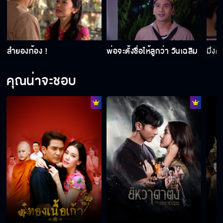
แล้วกูไม่ใช่เมียมึงเหรอ มึงถึงไม่ต้องดูแลกู
ลำยองท้อง !
พ่อจะตั้งชื่อให้ลูกว่า วันเฉลิม
มึงต
คืนลูกกลับมาให้พี่ ส่วนเธอจะไปมีความสุขกับ
คุณน่าจะชอบ
แฟนใหม่ก็เชิญ
การที่ฉันได้เจอคนดีๆ เป็นเพราะว่าฉันไหว้เจ้าที่
ด้วยของดีๆ ไม่เคยขาด
ลำยองไม่ใช่กุลีนะคะ ถึงต้องไปรับจ้างใคร
คุณกวงไม่รักลำยองเลย แค่เข็มขัดทองก็ซื้อให้ไม่
ได้