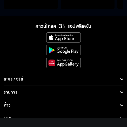
ค่าตัว ไอ้วัน ตั้งสองหมื่น สู้เก็บเงินให้เอ็งไว้แต่ง
เมียใหม่ดีกว่า
ดาวน์โหลด
แอปพลิเคชั่น
มันเห็นลูกเป็นผักเป็นปลาหรือไง ถึงจะคิดขายเด็ก
น่าสมเพชแท้ๆ
ลูกเขยใหม่มึงเขารู้หรือยังว่า อีลำยอง มันเคยมีลูก
มีผัวมาแล้ว
ละคร / ซีรีส์
ร้ายที่สุดเป็นแม่ แต่ดันไม่เลี้ยงลูกของมันเอง
ละคร/ซีรีส์
รายการ
ซีรีส์นานาชาติ
รายการทั้งหมด
ข่าว
การ์ตูน & เกม
ยาดองของกู
ข่าวทั้งหมด
LIVE
รายการข่าว
ทีวีออนไลน์