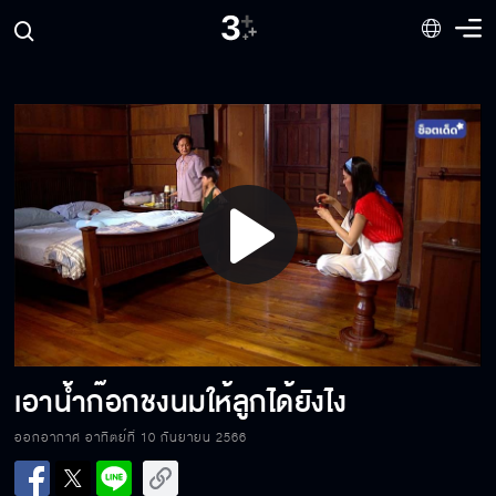
เป็นแม่ภาษาอะไรถึงไม่รู้จักภาระหน้าที่ของตัว
คบคนเช่นใดเป็นมิตร เสพสนิทกับคนเช่นใด ก็จะ
กลายเป็นคนเช่นนั้น
Play
อภิชาติเขาเป็นลูกฉันนะ ฉันคิดถึงลูก
Video
เหล้าเป็นของไม่ดีมีสิ่งชั่วร้ายอยู่ในนั้นไม่ควรเข้า
ใกล้
เอาน้ำก๊อกชงนมให้ลูกได้ยังไง
ออกอากาศ อาทิตย์ที่ 10 กันยายน 2566
นี่ไม่ใช่ลูกกู เอาออกไป กูกลัว!!!