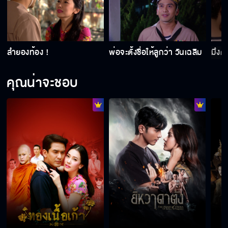
ลำยองท้อง !
พ่อจะตั้งชื่อให้ลูกว่า วันเฉลิม
มึงต
คุณน่าจะชอบ