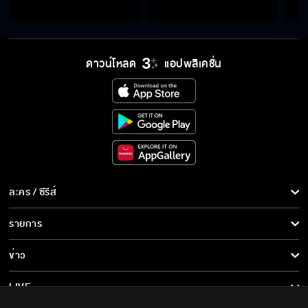
ดาวน์โหลด
แอปพลิเคชั่น
ละคร / ซีรีส์
ละคร/ซีรีส์
รายการ
ซีรีส์นานาชาติ
รายการทั้งหมด
ข่าว
การ์ตูน & เกม
ข่าวทั้งหมด
LIVE
รายการข่าว
ทีวีออนไลน์