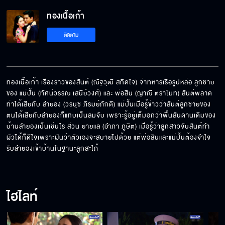
ทองเนื้อเก้า EP.21[5/6]
ทองเนื้อเก้า
ติดตาม
ทองเนื้อเก้า EP.21[6/6]
ทองเนื้อเก้า เรื่องราวของสันต์ (ณัฐวุฒิ สกิดใจ) จ่าทหารเรือรูปหล่อ ลูกชาย
ของ แม่ปั้น (ทัศน์วรรณ เสนีย์วงศ์) และ พ่อสิน (ญาณี ตราโมท) สันต์พลาด
ท่าได้เสียกับ ลำยอง (วรนุช ภิรมย์ภักดี) แม่ปั้นเมื่อรู้ข่าวว่าสันต์ลูกชายของ
ตนได้เสียกับลำยองก็แทบเป็นลมจับ เพราะรู้อยู่เต็มอกว่าพื้นสันดานเดิมของ
บ้านลำยองเป็นเช่นไร ส่วน ยายแล (อำภา ภูษิต) เมื่อรู้ว่าลูกสาวจับสันต์ทำ
ผัวได้ก็ดีใจเพราะฝันว่าตัวเองจะสบายไปด้วย แต่พ่อสินและแม่ปั้นต้องจำใจ
รับลำยองเข้าบ้านในฐานะลูกสะใภ้
ไฮไลท์