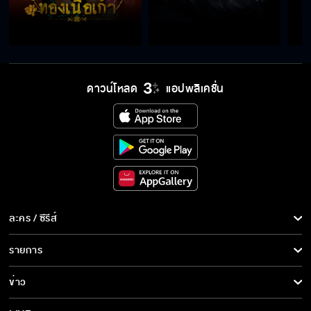
ถึงแม่ฉัน
พ่อแม่มันเป็นยังไง มันก็เหมือนพ่อเหมือนแม่มัน
นั่นแหละ
ดาวน์โหลด
แอปพลิเคชั่น
อย่าได้ไปคว้า อีลำยอง มาทำเมียเชียว จะเสียใจไป
ทั้งชาติ
ทำอะไรทำไมไม่รู้จักยับยั้งชั่งใจให้ดี ลูกหนอลูก
ละคร / ซีรีส์
ฉันนะเจ็บใจตรงที่มันด่าฉันว่าโง่เหมือนควาย
ละคร/ซีรีส์
รายการ
ซีรีส์นานาชาติ
รายการทั้งหมด
ข่าว
การ์ตูน & เกม
ไข่เค็มน้องอ้อยอร่อย กินมั้ย
ข่าวทั้งหมด