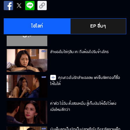
คืนลูกกลับมาให้พี่ ส่วนเธอจะไปมีความสุขกับ
แฟนใหม่ก็เชิญ
ไฮไลท์
EP อื่นๆ
การที่ฉันได้เจอคนดีๆ เป็นเพราะว่าฉันไหว้เจ้าที่
ด้วยของดีๆ ไม่เคยขาด
ลำยองไม่ใช่กุลีนะคะ ถึงต้องไปรับจ้างใคร
คุณกวงไม่รักลำยองเลย แค่เข็มขัดทองก็ซื้อ
ให้ไม่ได้
ค่าตัว ไอ้วัน ตั้งสองหมื่น สู้เก็บเงินให้เอ็งไว้แต่ง
เมียใหม่ดีกว่า
มันเห็นลูกเป็นผักเป็นปลาหรือไง ถึงจะคิดขายเด็ก