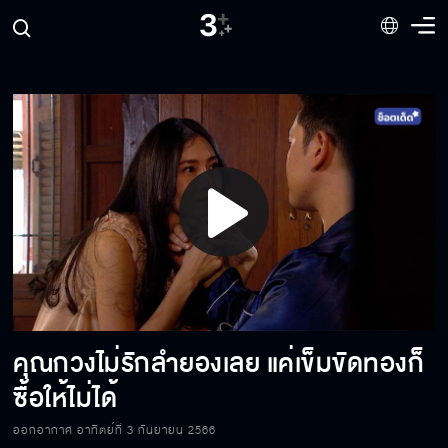
ตอนแม่คลอด วัน ออกมา แม่ก็เจ็บแบบนี้ใช่มั้ย
คุณกวงเขารักเมียเขามาก เมียเขาไม่ต่ำและขี้เมา
อย่างมึง
เมียเก็บอย่างเธอมีสิทธิ์อะไรมาบอกให้ฉันเลิกกับ
คุณกวง
Play
ทำไมไม่เลี้ยงเอง ไหนบอกว่าเป็นน้องแท้ๆ ไง
Video
คุณกวงไม่รักลำยองเลย แค่เข็มขัดทองก็
แล้วกูไม่ใช่เมียมึงเหรอ มึงถึงไม่ต้องดูแลกู
ซื้อให้ไม่ได้
ออกอากาศ อาทิตย์ที่ 3 กันยายน 2566