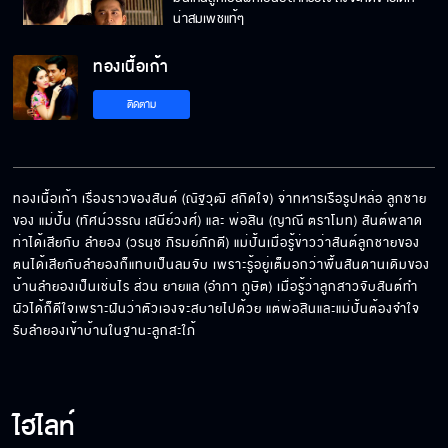
น่าสมเพชแท้ๆ
ทองเนื้อเก้า
ลูกเขยใหม่มึงเขารู้หรือยังว่า อีลำยอง มันเคยมีลูก
ติดตาม
มีผัวมาแล้ว
ร้ายที่สุดเป็นแม่ แต่ดันไม่เลี้ยงลูกของมันเอง
ทองเนื้อเก้า เรื่องราวของสันต์ (ณัฐวุฒิ สกิดใจ) จ่าทหารเรือรูปหล่อ ลูกชาย
ของ แม่ปั้น (ทัศน์วรรณ เสนีย์วงศ์) และ พ่อสิน (ญาณี ตราโมท) สันต์พลาด
ท่าได้เสียกับ ลำยอง (วรนุช ภิรมย์ภักดี) แม่ปั้นเมื่อรู้ข่าวว่าสันต์ลูกชายของ
ยาดองของกู
ตนได้เสียกับลำยองก็แทบเป็นลมจับ เพราะรู้อยู่เต็มอกว่าพื้นสันดานเดิมของ
บ้านลำยองเป็นเช่นไร ส่วน ยายแล (อำภา ภูษิต) เมื่อรู้ว่าลูกสาวจับสันต์ทำ
ผัวได้ก็ดีใจเพราะฝันว่าตัวเองจะสบายไปด้วย แต่พ่อสินและแม่ปั้นต้องจำใจ
รับลำยองเข้าบ้านในฐานะลูกสะใภ้
ไม่ได้ขายลูกกิน
ไฮไลท์
นั่นใคร หล่อจัง