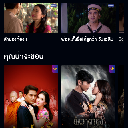
แบบนี้มันเลี้ยงได้ที่ไหน
ลำยองท้อง !
พ่อจะตั้งชื่อให้ลูกว่า วันเฉลิม
มึงต
ผ้าบางอย่างกับผ้ากรองน้ำ ซักครั้งเดียวก็ขาดคา
คุณน่าจะชอบ
มือแล้ว
บ่นเป็นคนแก่อยู่ได้ แม่ใช้ให้พี่มาพูดใช่ไหม
ฉันเป็นเมียพี่นะ ไม่ใช่ขี้ข้า
มันจะมากเกินไปแล้วนะเว้ย เรื่องอะไรมาลามปาม