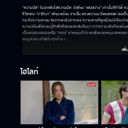
“ความมืด” ไม่อาจขับไล่ความมืด  มีเพียง “แสงสว่าง” เท่านั้นที่ทำได้ 
ชีวิตของ “ปารีณา” เพียบพร้อม ราบรื่น และงดงามมาโดยตลอด เธอเป็น
กระทั่งความตายมาพรากพ่อไปจากเธอ ความตายที่ดูเหมือนมีเงื่อนงำและ
ความจริงเพื่อกอบกู้ศักดิ์ศรีของพ่อกลับคืนมา ทว่าความจริงที่เธอค้นพบ
เป็นพ่อของเธอเองหรือ “กรณ์” ชายหนุ่มที่ประพฤติตนดุจหนุ่มเสเพลและรัก
สมบูรณ์แบบที่สุดในทุกด้าน เ
... 
เพิ่
ไฮไลท์