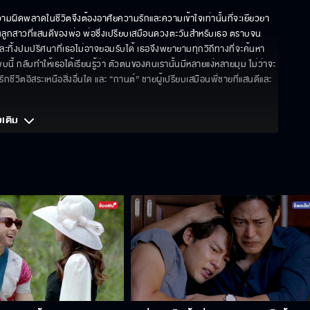
ความผิดพลาดในชีวิตจึงต้องอาศัยความรักและความเข้าใจเท่านั้นที่จะเยียวยา 
ลูกสาวที่แสนดีของพ่อ พ่อซึ่งเปรียบเสมือนดวงตะวันสำหรับเธอ ตราบจน
ทิ้งปมปริศนาที่เธอไม่อาจยอมรับได้ เธอจึงพยายามทุกวิถีทางที่จะค้นหา
นี้ กลับทำให้เธอได้เรียนรู้ว่า ตัวตนของคนเรานั้นมีหลายแง่หลายมุม ไม่ว่าจะ
ชีวิตอิสระเหนือสิ่งอื่นใด และ “กานต์” ชายผู้เปรียบเสมือนพี่ชายที่แสนดีและ
มเติม 