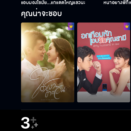
แอบมองใช่มั้ย...แก่แดดใหญ่แล้วนะ
หน้าอย่างพี่ก
คุณน่าจะชอบ