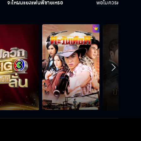
จะให้ผมแย่งแฟนพี่ชายเหรอ
พ่อไม่ควรตายฟรี
พี่น้องฟาดฟันกันเอง
อย่าไปมีเรื่องกับใครอีกเลย
มีแฟนทั้งทีก็อยากแสดงความรักบ้าง
โกหกหัวใจตัวเอง