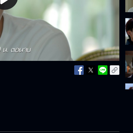
lay
ideo