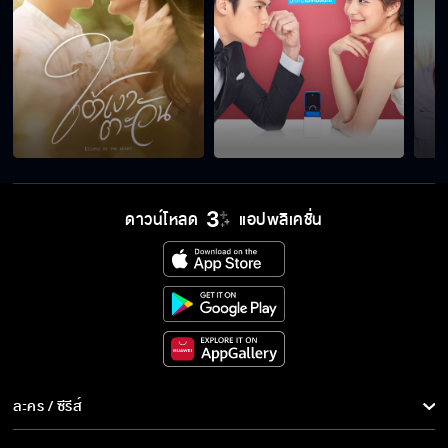
ดาวน์โหลด
แอปพลิเคชั่น
ละคร / ซีรีส์
ละคร/ซีรีส์