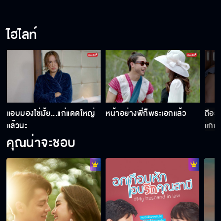
ไฮไลท์
น
แอบมองใช่มั้ย...แก่แดดใหญ่
หน้าอย่างพี่ก็พระเอกแล้ว
ถือว่
แล้วนะ
แกก็ไ
คุณน่าจะชอบ