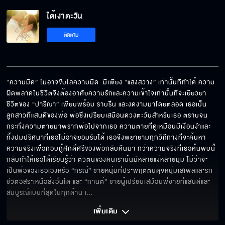
ใต้เงาตะวัน EP.7[5/6]
ใต้เงาตะวัน
ติดตาม
ใต้เงาตะวัน EP.7[6/6]
“ความมืด” ไม่อาจขับไล่ความมืด  มีเพียง “แสงสว่าง” เท่านั้นที่ทำได้ ความ
ผิดพลาดในชีวิตจึงต้องอาศัยความรักและความเข้าใจเท่านั้นที่จะเยียวยา 
ชีวิตของ “ปารีณา” เพียบพร้อม ราบรื่น และงดงามมาโดยตลอด เธอเป็น
ลูกสาวที่แสนดีของพ่อ พ่อซึ่งเปรียบเสมือนดวงตะวันสำหรับเธอ ตราบจน
กระทั่งความตายมาพรากพ่อไปจากเธอ ความตายที่ดูเหมือนมีเงื่อนงำและ
ทิ้งปมปริศนาที่เธอไม่อาจยอมรับได้ เธอจึงพยายามทุกวิถีทางที่จะค้นหา
ความจริงเพื่อกอบกู้ศักดิ์ศรีของพ่อกลับคืนมา ทว่าความจริงที่เธอค้นพบนี้ 
กลับทำให้เธอได้เรียนรู้ว่า ตัวตนของคนเรานั้นมีหลายแง่หลายมุม ไม่ว่าจะ
เป็นพ่อของเธอเองหรือ “กรณ์” ชายหนุ่มที่ประพฤติตนดุจหนุ่มเสเพลและรัก
ชีวิตอิสระเหนือสิ่งอื่นใด และ “กานต์” ชายผู้เปรียบเสมือนพี่ชายที่แสนดีและ
สมบูรณ์แบบที่สุดในทุกด้าน เ
... 
เพิ่มเติม 