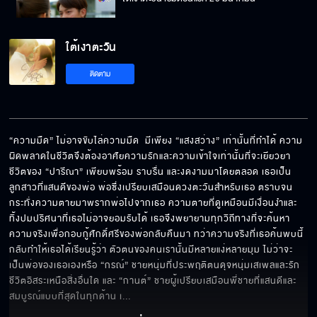
ใต้เงาตะวัน
ใต้เงาตะวัน เร็วๆ นี้
ติดตาม
“ความมืด” ไม่อาจขับไล่ความมืด  มีเพียง “แสงสว่าง” เท่านั้นที่ทำได้ ความ
ผิดพลาดในชีวิตจึงต้องอาศัยความรักและความเข้าใจเท่านั้นที่จะเยียวยา 
ชีวิตของ “ปารีณา” เพียบพร้อม ราบรื่น และงดงามมาโดยตลอด เธอเป็น
ลูกสาวที่แสนดีของพ่อ พ่อซึ่งเปรียบเสมือนดวงตะวันสำหรับเธอ ตราบจน
กระทั่งความตายมาพรากพ่อไปจากเธอ ความตายที่ดูเหมือนมีเงื่อนงำและ
ทิ้งปมปริศนาที่เธอไม่อาจยอมรับได้ เธอจึงพยายามทุกวิถีทางที่จะค้นหา
ความจริงเพื่อกอบกู้ศักดิ์ศรีของพ่อกลับคืนมา ทว่าความจริงที่เธอค้นพบนี้ 
กลับทำให้เธอได้เรียนรู้ว่า ตัวตนของคนเรานั้นมีหลายแง่หลายมุม ไม่ว่าจะ
เป็นพ่อของเธอเองหรือ “กรณ์” ชายหนุ่มที่ประพฤติตนดุจหนุ่มเสเพลและรัก
ชีวิตอิสระเหนือสิ่งอื่นใด และ “กานต์” ชายผู้เปรียบเสมือนพี่ชายที่แสนดีและ
สมบูรณ์แบบที่สุดในทุกด้าน เ
... 