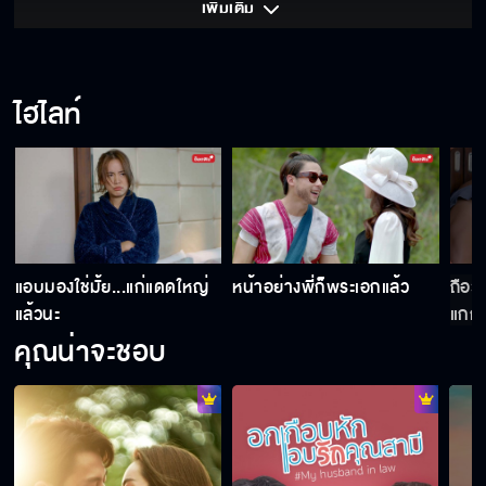
เพิ่มเติม 
ไฮไลท์
น
แอบมองใช่มั้ย...แก่แดดใหญ่
หน้าอย่างพี่ก็พระเอกแล้ว
ถือว่
แล้วนะ
แกก็ไ
คุณน่าจะชอบ