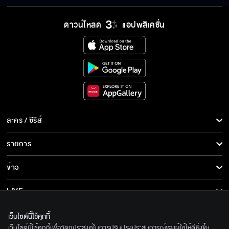
ต่อไปนี้ชีวิตหนูจะมีฉันอีกคน
ดาวน์โหลด
แอปพลิเคชั่น
อย่าเที่ยวแชร์โลเคชั่นให้ใคร
กูกินข้าวไม่ได้กินหญ้า
ละคร / ซีรีส์
ละคร/ซีรีส์
รายการ
ซีรีส์นานาชาติ
ลากไปกินที่อื่น
รายการทั้งหมด
ข่าว
การ์ตูน & เกม
ข่าวทั้งหมด
LIVE
ถึงขนาดต้องวางยากันเลยเหรอ
รายการข่าว
ทีวีออนไลน์
เกี่ยวกับเรา
เว็บไซต์นี้ใช้คุกกี้
ข่าวประชาสัมพันธ์
เว็บไซต์นี้ใช้คุกกี้เพื่อวัตถุประสงค์ในการปรับปรุงประสบการณ์ของผู้ใช้ให้ดียิ่งขึ้น