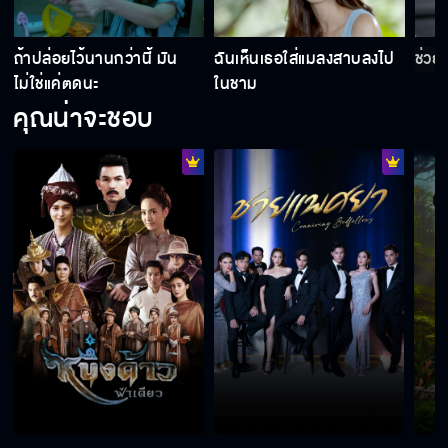
ท่านฤาษีจอมลวงโลก
ถ้าปล่อยไว้นานกว่านี้ มัน
ฉันเห็นเธอใส่แมลงสาบลงไป
ช่วยห
ไม่ใช่แค่ตดนะ
ในชาม
คุณน่าจะชอบ
ความจริงถูกเปิดเผยแล้ว
อะไรที่จะทำให้เรากลับไปเหมือนเดิม
อย่าอยากจูบเค้าตอนนี้ นี่มันไม่ใช่เวลา
คราวนี้แกหนีฉันไม่พ้นแน่