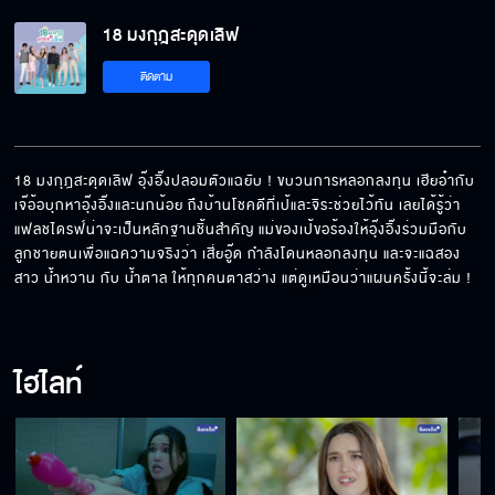
18 มงกุฎสะดุดเลิฟ
เดี๋ยวเขารู้ว่าเราเป็นห่วง
ติดตาม
โจรเดียวที่จะเป็นคือโจรขโมยหัวใจ
18 มงกุฎสะดุดเลิฟ อุ๊งอิ๊งปลอมตัวแฉยับ ! ขบวนการหลอกลงทุน เฮียอ๋ากับ
เจ๊อ้อบุกหาอุ๊งอิ๊งและนกน้อย ถึงบ้านโชคดีที่เป้และจิระช่วยไว้ทัน เลยได้รู้ว่า
แฟลชไดรฟ์น่าจะเป็นหลักฐานชิ้นสำคัญ แม่ของเป้ขอร้องให้อุ๊งอิ๊งร่วมมือกับ
เดี๋ยวหนูน้ำตาลหนูน้ำหวานจะเข้าใจผิด
ลูกชายตนเพื่อแฉความจริงว่า เสี่ยอู๊ด กำลังโดนหลอกลงทุน และจะแฉสอง
สาว น้ำหวาน กับ น้ำตาล ให้ทุกคนตาสว่าง แต่ดูเหมือนว่าแผนครั้งนี้จะล่ม !
ถ้าคุณมีปัญหามากนัก เพลงใหม่ก็ไม่ต้องออก
ไฮไลท์
นี่ปากหรือก้อนหิน ทำไมมันแข็งจัง