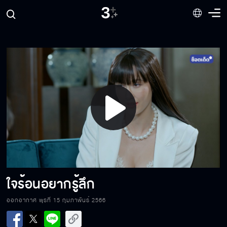
ความจริงคือ ผมเป็นแอดมินเพจ
ไม่มีอะไรมาขวางแม่ได้
Play
ให้โอกาสมาเยอะแล้ว
Video
สองน้ำโป๊ะแตก
ใจร้อนอยากรู้ลึก
ออกอากาศ พุธที่ 15 กุมภาพันธ์ 2566
สัญญาใจ ผมจะไม่ไปจากคุณ