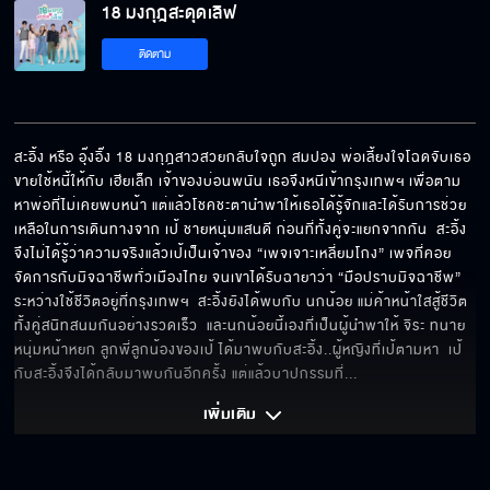
18 มงกุฎสะดุดเลิฟ
ติดตาม
สะอิ้ง หรือ อุ๊งอิ๊ง 18 มงกุฎสาวสวยกลับใจถูก สมปอง พ่อเลี้ยงใจโฉดจับเธอ
ขายใช้หนี้ให้กับ เฮียเล็ก เจ้าของบ่อนพนัน เธอจึงหนีเข้ากรุงเทพฯ เพื่อตาม
หาพ่อที่ไม่เคยพบหน้า แต่แล้วโชคชะตานำพาให้เธอได้รู้จักและได้รับการช่วย
เหลือในการเดินทางจาก เป้ ชายหนุ่มแสนดี ก่อนที่ทั้งคู่จะแยกจากกัน  สะอิ้ง
จึงไม่ได้รู้ว่าความจริงแล้วเป้เป็นเจ้าของ “เพจเจาะเหลี่ยมโกง” เพจที่คอย
จัดการกับมิจฉาชีพทั่วเมืองไทย จนเขาได้รับฉายาว่า “มือปราบมิจฉาชีพ” 
ระหว่างใช้ชีวิตอยู่ที่กรุงเทพฯ  สะอิ้งยังได้พบกับ นกน้อย แม่ค้าหน้าใสสู้ชีวิต 
ทั้งคู่สนิทสนมกันอย่างรวดเร็ว  และนกน้อยนี้เองที่เป็นผู้นำพาให้ จิระ ทนาย
หนุ่มหน้าหยก ลูกพี่ลูกน้องของเป้ ได้มาพบกับสะอิ้ง..ผู้หญิงที่เป้ตามหา  เป้
กับสะอิ้งจึงได้กลับมาพบกันอีกครั้ง แต่แล้วบาปกรรมที่
... 
เพิ่มเติม 