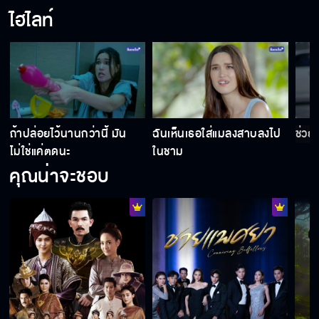
ไฮไลท์
ถ้าปล่อยไว้นานกว่านี้ มัน
ฉันเห็นเธอใส่แมลงสาบลงไป
ช่วยห
ไม่ใช่แค่ตดนะ
ในชาม
คุณน่าจะชอบ