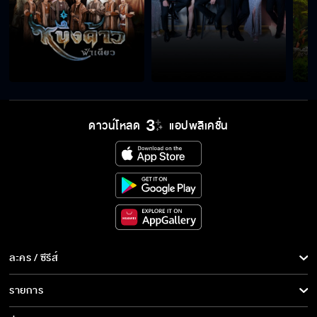
ดาวน์โหลด
แอปพลิเคชั่น
ละคร / ซีรีส์
ละคร/ซีรีส์
รายการ
ซีรีส์นานาชาติ
รายการทั้งหมด