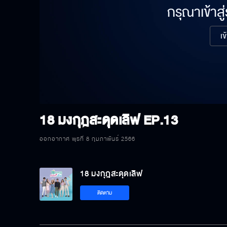
กรุณาเข้าสู
เข
18 มงกุฎสะดุดเลิฟ
EP.13
ออกอากาศ พุธที่ 8 กุมภาพันธ์ 2566
18 มงกุฎสะดุดเลิฟ
ติดตาม