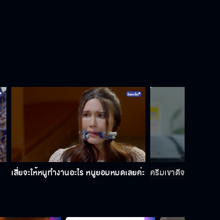
เสี่ยจะให้หนูทำงานอะไร หนูยอมหมดเลยค่ะ
ครีมเขาดีจริง สะอิ้งค