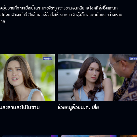
ุวุ่นวายที่ทะเลเมื่อเป้และทนายจิระถูกวางยานอนหลับ แต่โชคดีอุ๊งอิ๊งและนก
จบเพียงเท่านี้เสี่ยอ๋าและเจ๊อ้อสั่งให้แรมตามจับอุ๊งอิ๊งและนกน้อยระหว่างหลบ
บาล
่แมลงสาบลงไปในชาม
ช่วยหนูด้วยนะคะ เสี่ย