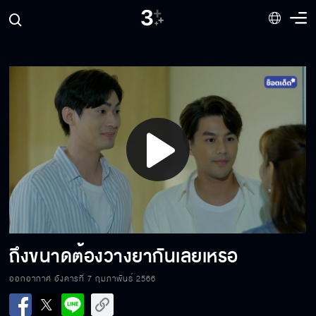
อะไรที่จะทำให้เรากลับไปเหมือนเดิม
อย่าอยากจูบเค้าตอนนี้ นี่มันไม่ใช่เวลา
Play
คราวนี้แกหนีฉันไม่พ้นแน่
Video
ต่อไปนี้ชีวิตหนูจะมีฉันอีกคน
ถึงขนาดต้องวางยากันเลยเหรอ
ออกอากาศ อังคารที่ 7 กุมภาพันธ์ 2566
อย่าเที่ยวแชร์โลเคชั่นให้ใคร