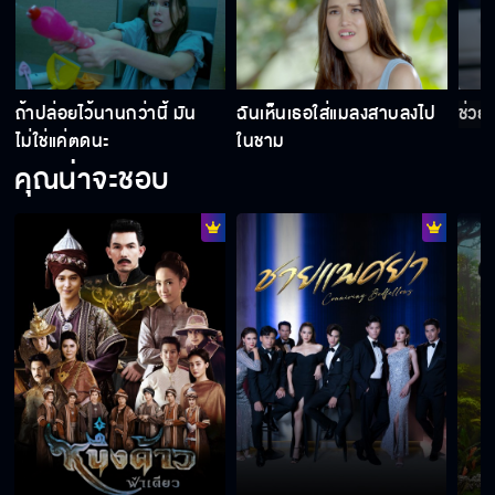
คุณจิคือฮีโร่ของฉันเลยค่ะ
ถ้าปล่อยไว้นานกว่านี้ มัน
ฉันเห็นเธอใส่แมลงสาบลงไป
ช่วยห
ไม่ใช่แค่ตดนะ
ในชาม
อีหน้าหนอนตัวไหนเป็นต้นเหตุ
คุณน่าจะชอบ
เจอโจทก์เก่าจนได้อุ๊งอิ๊ง
มันเคยเป็นเพื่อนฉัน
เปิดตัวแฟนอย่างเป็นทางการ