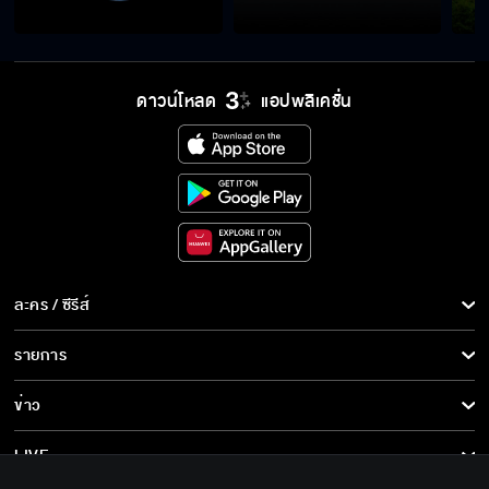
เห็นหน้าตาน่ารักแบบนี้ร้ายไม่ใช่เล่น
ดาวน์โหลด
แอปพลิเคชั่น
แล้วทำไมคุณไม่ใส่เสื้อผ้า
อย่ามายุ่งกับแฟนฉันอีก ไม่งั้นเจอดีแน่ยัย 2 น้ำ
ละคร / ซีรีส์
ตรงเป้าต้องวัดนานนิดนึงเวลาเคลื่อนไหวจะได้
ละคร/ซีรีส์
รายการ
สะดวก
ซีรีส์นานาชาติ
รายการทั้งหมด
ข่าว
การ์ตูน & เกม
ฉันจับตุ๊กแกเป็นงานอดิเรก
ข่าวทั้งหมด
LIVE
รายการข่าว
ทีวีออนไลน์