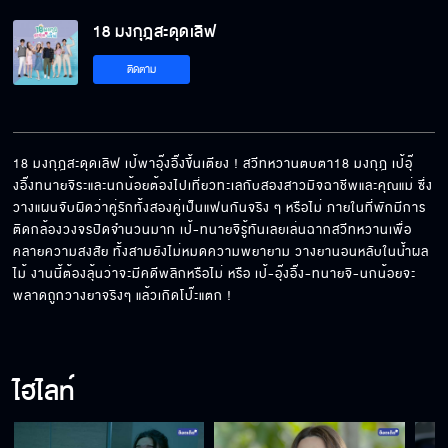
18 มงกุฎสะดุดเลิฟ
เรากลับมาเป็นเพื่อนกันนะ
ติดตาม
ดวงหายนะ ต้องเลิกกันโดยเด็ดขาด
18 มงกุฎสะดุดเลิฟ เป้พาอุ๊งอิ๊งขึ้นเตียง ! สวีทหวานตบตา18 มงกุฎ เป้อุ๊
งอิ๊งทนายจิระและนกน้อยต้องไปเที่ยวทะเลกับสองสาวมิจฉาชีพและคุณแม่ ซึ่ง
วางแผนจับผิดว่าคู่รักทั้งสองคู่เป็นแฟนกันจริง ๆ หรือไม่ ภายในที่พักมีการ
อย่าเพ้อ อย่าเคลิ้ม อย่ามโน ท่องไว้สะอิ้ง
ติดกล้องวงจรปิดจำนวนมาก เป้-ทนายจิรู้ทันเลยเล่นฉากสวีทหวานเพื่อ
คลายความสงสัย ทั้งสามยังไม่หมดความพยายาม วางยานอนหลับในน้ำผล
ไม้ งานนี้ต้องลุ้นว่าจะมีคดีพลิกหรือไม่ หรือ เป้-อุ๊งอิ๊ง-ทนายจิ-นกน้อยจะ
พลาดถูกวางยาจริงๆ แล้วเกิดโป๊ะแตก !
ห้อยเครื่องรางเยอะขนาดนี้คอไม่เคล็ดเหรอ
ไฮไลท์
เป็นไปไม่ได้ที่จะให้ฉันเลิกยุ่งกับคุณเป้ เพราะเค้า
เลือกเอง